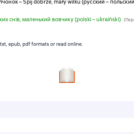
онок – Śpij dobrze, mały wilku (русский – польский
ких снів, маленький вовчикy (polski – ukraiński)
(Пер
xt, epub, pdf formats or read online.