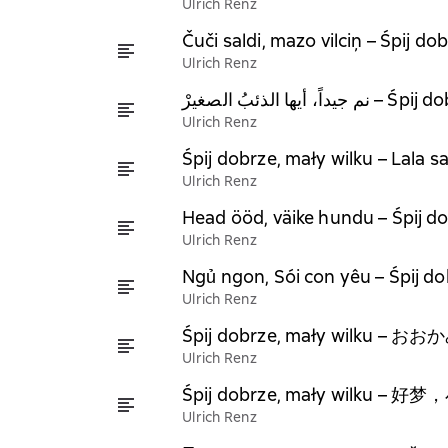
Ulrich Renz
Čuči saldi, mazo vilciņ – Śpij do
Ulrich Renz
Ulrich Renz
Śpij dobrze, mały wilku – Lala 
Ulrich Renz
Head ööd, väike hundu – Śpij dob
Ulrich Renz
Ngủ ngon, Sói con yêu – Śpij dob
Ulrich Renz
Śpij dobrze, mały wilku 
Ulrich Renz
Śpij dobrze, mały wilku – 好梦，小
Ulrich Renz