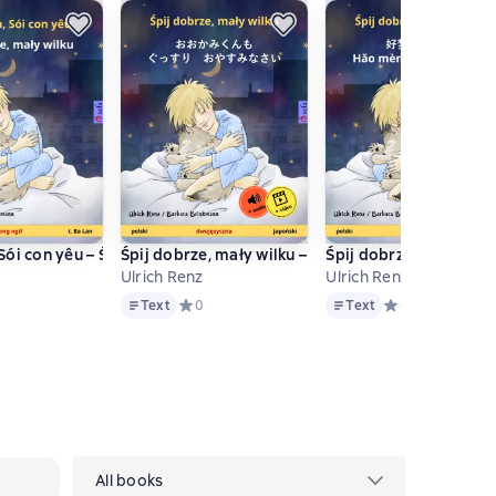
a keel)
 Śpij dobrze, mały wilku (русский – польский)
ói con yêu – Śpij dobrze, mały wilku (tiếng Việt – t. Ba Lan)
Śpij dobrze, mały wilku – おおかみくんも ぐっすり
Śpij dobrze, mały wil
Ulrich Renz
Ulrich Renz
Text
Text
енок
дний рейтинг 0 на основе 0 оценок
Text
Средний рейтинг 0 на основе 0 оценок
0
Text
Средний рейтинг
0
All books