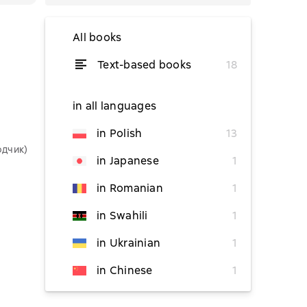
All books
Text-based books
18
from $5.76
in all languages
in Polish
13
одчик)
from $5.76
in Japanese
1
in Romanian
1
in Swahili
1
from $5.76
in Ukrainian
1
in Chinese
1