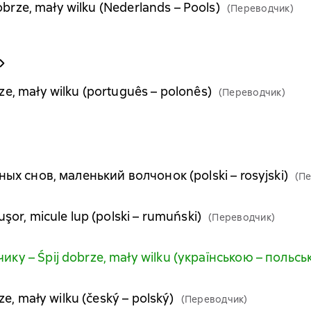
 dobrze, mały wilku (Nederlands – Pools)
(Переводчик)
ze, mały wilku (português – polonês)
(Переводчик)
тных снов, маленький волчонок (polski – rosyjski)
(П
şor, micule lup (polski – rumuński)
(Переводчик)
икy – Śpij dobrze, mały wilku (українською – польсь
rze, mały wilku (český – polský)
(Переводчик)