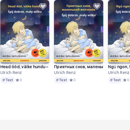
ły wilku (українською – польською)
Солодких снів, маленький вовчикy (polski – ukraiński)
Head ööd, väike hundu – Śpij dobrze, mały wilku (eesti keel – pool
Приятных снов, маленький волчонок –
Ngủ ngon, S
Ulrich Renz
Ulrich Renz
Ulrich Renz
Text
Text
Text
 основе 0 оценок
Text
Средний рейтинг 0 на основе 0 оценок
0
Text
Средний рейтинг 0 на основе 0 оц
0
Text
Сре
0