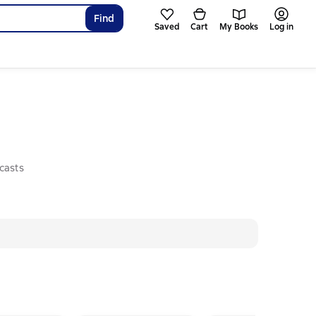
Find
Saved
Cart
My Books
Log in
casts