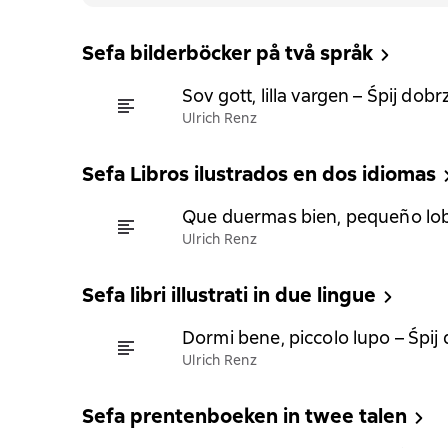
Sefa bilderböcker på två språk
Sov gott, lilla vargen – Śpij dob
Ulrich Renz
Sefa Libros ilustrados en dos idiomas
Que duermas bien, pequeño lobo
Ulrich Renz
Sefa libri illustrati in due lingue
Dormi bene, piccolo lupo – Śpij 
Ulrich Renz
Sefa prentenboeken in twee talen