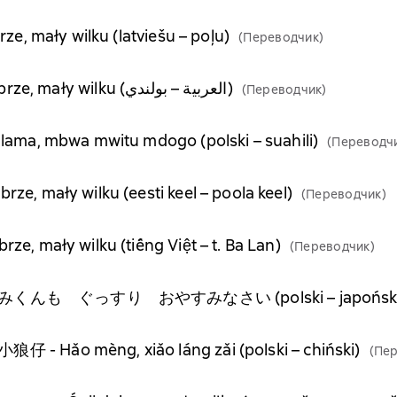
brze, mały wilku (latviešu – poļu)
(Переводчик)
نم جيداً، أيها الذئبُ الصغيرْ – Śpij dobrze, mały wilku (العربية – بولندي)
(Переводчик)
salama, mbwa mwitu mdogo (polski – suahili)
(Переводч
rze, mały wilku (eesti keel – poola keel)
(Переводчик)
rze, mały wilku (tiếng Việt – t. Ba Lan)
(Переводчик)
– おおかみくんも ぐっすり おやすみなさい (polski – japoński
狼仔 - Hǎo mèng, xiǎo láng zǎi (polski – chiński)
(Пе