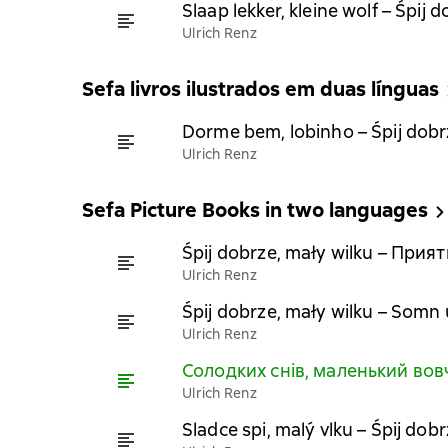
Slaap lekker, kleine wolf – Śpij
Ulrich Renz
Sefa livros ilustrados em duas línguas
Dorme bem, lobinho – Śpij dobr
Ulrich Renz
Sefa Picture Books in two languages
Śpij dobrze, mały wilku – Прия
Ulrich Renz
Śpij dobrze, mały wilku – Somn u
Ulrich Renz
Солодких снів, маленький вовч
Ulrich Renz
Sladce spi, malý vlku – Śpij dob