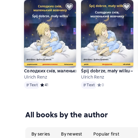
Солодких снів, маленький вовчикy – Śpij dobrze, ma
Śpij dobrze, mały wilku – 
Ulrich Renz
Ulrich Renz
Text
Text
Text
Средний рейтинг 4 на основе 1 оценок
4
1
Text
Средний рейтинг 0 на
0
All books by the author
By series
By newest
Popular first