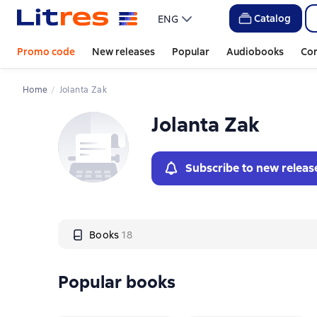
Слайдер с книгами
Catalog
ENG
Promo code
New releases
Popular
Audiobooks
Co
Home
Jolanta Zak
Jolanta Zak
Subscribe to new releas
Books
18
Popular books