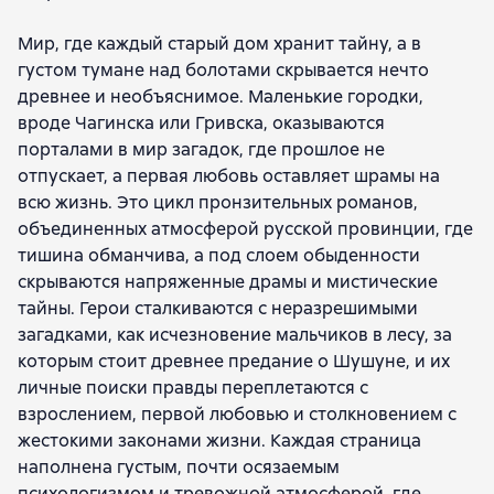
Мир, где каждый старый дом хранит тайну, а в
густом тумане над болотами скрывается нечто
древнее и необъяснимое. Маленькие городки,
вроде Чагинска или Гривска, оказываются
порталами в мир загадок, где прошлое не
отпускает, а первая любовь оставляет шрамы на
всю жизнь. Это цикл пронзительных романов,
объединенных атмосферой русской провинции, где
тишина обманчива, а под слоем обыденности
скрываются напряженные драмы и мистические
тайны. Герои сталкиваются с неразрешимыми
загадками, как исчезновение мальчиков в лесу, за
которым стоит древнее предание о Шушуне, и их
личные поиски правды переплетаются с
взрослением, первой любовью и столкновением с
жестокими законами жизни. Каждая страница
наполнена густым, почти осязаемым
психологизмом и тревожной атмосферой, где