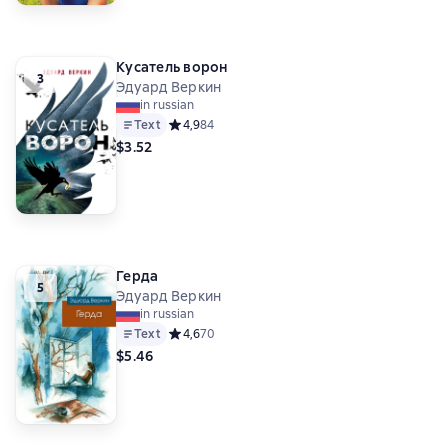
Кусатель ворон
3
Эдуард Веркин
in russian
Text
Средний рейтинг 4,9 на основе 84 оценок
4,9
84
$3.52
Герда
5
Эдуард Веркин
in russian
Text
Средний рейтинг 4,6 на основе 70 оценок
4,6
70
$5.46