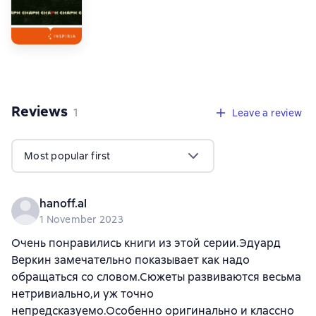
Reviews
,
1 review
1
Leave a review
Most popular first
hanoff.al
1 November 2023
Очень понравились книги из этой серии.Эдуард
Веркин замечательно показывает как надо
обращаться со словом.Сюжеты развиваются весьма
нетривиально,и уж точно
непредсказуемо.Особенно оригинально и классно