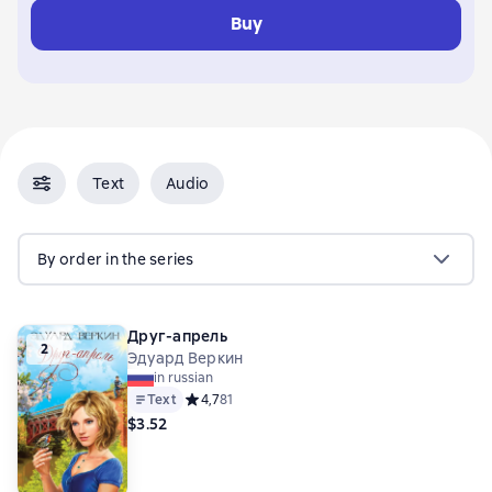
Buy
Text
Audio
By order in the series
Друг-апрель
2
Эдуард Веркин
in russian
Text
Средний рейтинг 4,7 на основе 81 оценок
4,7
81
$3.52