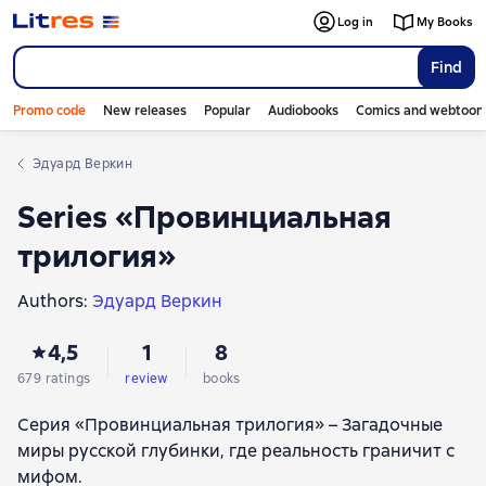
Log in
My Books
Find
Promo code
New releases
Popular
Audiobooks
Comics and webtoon
Эдуард Веркин
Series «Провинциальная
трилогия»
Authors:
Эдуард Веркин
4,5
1
8
679 ratings
review
books
Серия «Провинциальная трилогия» – Загадочные
миры русской глубинки, где реальность граничит с
мифом.