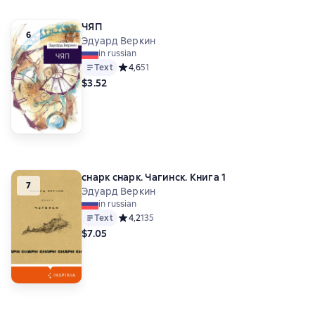
ЧЯП
6
Эдуард Веркин
in russian
Text
Средний рейтинг 4,6 на основе 51 оценок
4,6
51
$3.52
cнарк снарк. Чагинск. Книга 1
7
Эдуард Веркин
in russian
Text
Средний рейтинг 4,2 на основе 135 оценок
4,2
135
$7.05