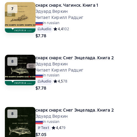
cнарк снарк. Чагинск. Книга 1
7
Эдуард Веркин
Читает Кирилл Радциг
in russian
Audio
Средний рейтинг 4,4 на основе 102 оценок
4,4
102
$7.78
cнарк снарк: Снег Энцелада. Книга 2
8
Эдуард Веркин
Читает Кирилл Радциг
in russian
Audio
Средний рейтинг 4,5 на основе 78 оценок
4,5
78
$7.78
cнарк снарк: Снег Энцелада. Книга 2
8
Эдуард Веркин
in russian
Text
Средний рейтинг 4,4 на основе 79 оценок
4,4
79
$7.05