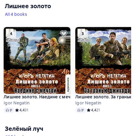
Лишнее золото
All 4 books
4
3
Лишнее золото. Наедине с мечтой
Лишнее золото. За гранью 
Igor Negatin
Igor Negatin
Audio
Audio
Средний рейтинг 4,4 на основе 31 оценок
4,4
31
Средний рейтинг 4,4 на ос
4,4
21
Зелёный луч