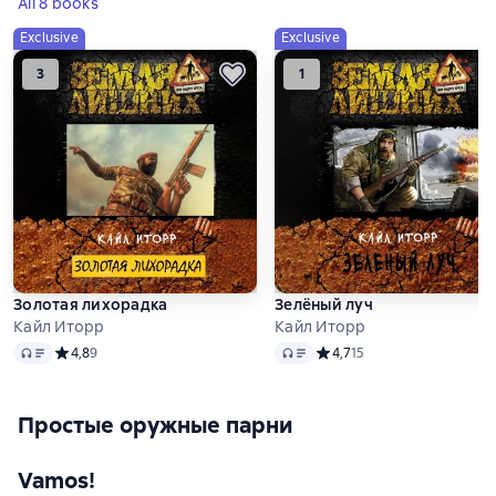
All 8 books
Exclusive
Exclusive
3
1
Золотая лихорадка
Зелёный луч
Кайл Иторр
Кайл Иторр
Audio
Audio
Средний рейтинг 4,8 на основе 9 оценок
4,8
9
Средний рейтинг 4,7 на ос
4,7
15
Простые оружные парни
Vamos!