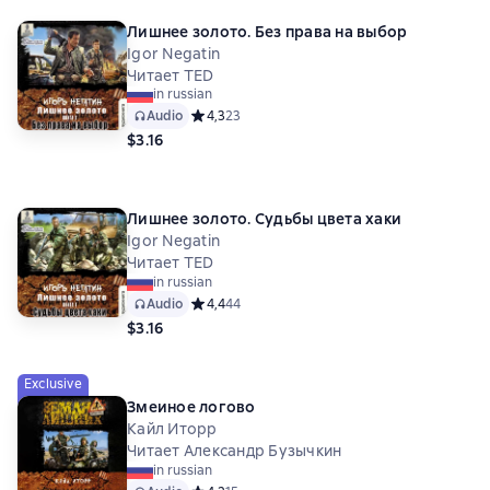
Лишнее золото. Без права на выбор
Igor Negatin
Читает TED
in russian
Audio
Средний рейтинг 4,3 на основе 23 оценок
4,3
23
$3.16
Лишнее золото. Судьбы цвета хаки
Igor Negatin
Читает TED
in russian
Audio
Средний рейтинг 4,4 на основе 44 оценок
4,4
44
$3.16
Exclusive
Змеиное логово
Кайл Иторр
Читает Александр Бузычкин
in russian