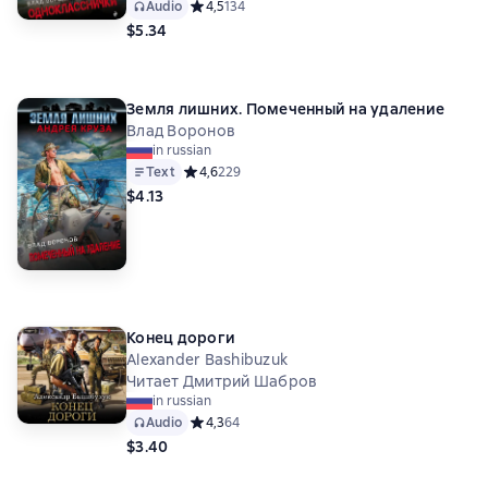
Audio
Средний рейтинг 4,5 на основе 134 оценок
4,5
134
$5.34
Земля лишних. Помеченный на удаление
Влад Воронов
in russian
Text
Средний рейтинг 4,6 на основе 229 оценок
4,6
229
$4.13
Конец дороги
Alexander Bashibuzuk
Читает Дмитрий Шабров
in russian
Audio
Средний рейтинг 4,3 на основе 64 оценок
4,3
64
$3.40