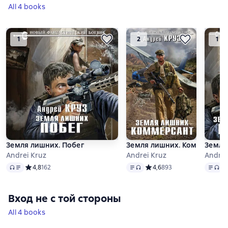
All 4 books
1
2
1
Земля лишних. Побег
Земля лишних. Коммерсант
Земля
Andrei Kruz
Andrei Kruz
Andrei
Audio
Text
, audio format available
Text
, a
Средний рейтинг 4,8 на основе 162 оценок
4,8
162
Средний рейтинг 4,6 на ос
4,6
893
С
Вход не с той стороны
All 4 books