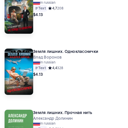
in russian
Text
Средний рейтинг 4,7 на основе 208 оценок
4,7
208
$4.13
Земля лишних. Однокласснички
Влад Воронов
in russian
Text
Средний рейтинг 4,4 на основе 328 оценок
4,4
328
$4.13
Земля лишних. Прочная нить
Александр Долинин
in russian