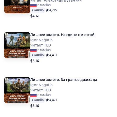
Читает Александр Бузычкин
in russian
Audio
Средний рейтинг 4,7 на основе 15 оценок
4,7
15
$4.61
Лишнее золото. Наедине с мечтой
Igor Negatin
Читает TED
in russian
Audio
Средний рейтинг 4,4 на основе 31 оценок
4,4
31
$3.16
Лишнее золото. За гранью джихада
Igor Negatin
Читает TED
in russian
Audio
Средний рейтинг 4,4 на основе 21 оценок
4,4
21
$3.16