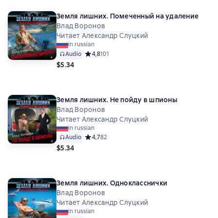
Земля лишних. Помеченный на удаление
Влад Воронов
Читает Александр Слуцкий
in russian
Audio
Средний рейтинг 4,8 на основе 101 оценок
4,8
101
$5.34
Земля лишних. Не пойду в шпионы
Влад Воронов
Читает Александр Слуцкий
in russian
Audio
Средний рейтинг 4,7 на основе 82 оценок
4,7
82
$5.34
Земля лишних. Однокласснички
Влад Воронов
Читает Александр Слуцкий
in russian