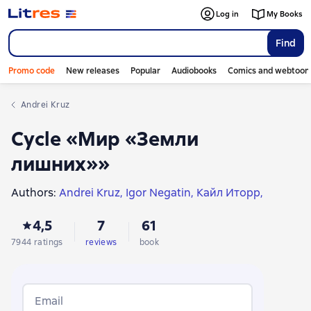
Слайдер с книгами
Слайдер с книгами
Слайдер с книгами
Слайдер с книгами
Слайдер с книгами
Log in
My Books
Find
Promo code
New releases
Popular
Audiobooks
Comics and webtoon
Andrei Kruz
Cycle «Мир «Земли
лишних»»
Authors:
Andrei Kruz
Igor Negatin
Кайл Иторр
Dmitry Staritsky
Alexander Bashibuzuk
4,5
7
61
Влад Воронов
Владимир Стрельников
7944 ratings
reviews
book
Email