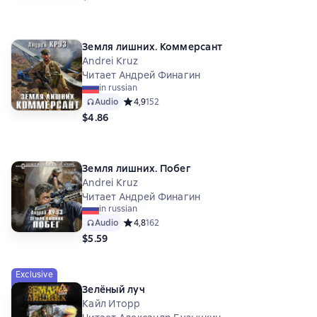
Земля лишних. Коммерсант
Andrei Kruz
Читает Андрей Финагин
in russian
Audio
Средний рейтинг 4,9 на основе 152 оценок
4,9
152
$4.86
Земля лишних. Побег
Andrei Kruz
Читает Андрей Финагин
in russian
Audio
Средний рейтинг 4,8 на основе 162 оценок
4,8
162
$5.59
Exclusive
Зелёный луч
Кайл Иторр