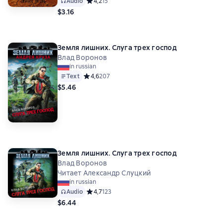
Audio
Средний рейтинг 4,2 на основе 15 оценок
4,2
15
$3.16
Земля лишних. Слуга трех господ
Влад Воронов
in russian
Text
Средний рейтинг 4,6 на основе 207 оценок
4,6
207
$5.46
Земля лишних. Слуга трех господ
Влад Воронов
Читает Александр Слуцкий
in russian
Audio
Средний рейтинг 4,7 на основе 123 оценок
4,7
123
$6.44