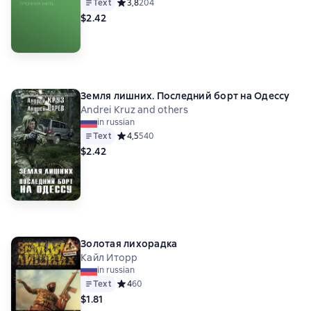
Text
Средний рейтинг 3,8 на основе 204 оценок
3,8
204
$2.42
Земля лишних. Последний борт на Одессу
Andrei Kruz and others
in russian
Text
Средний рейтинг 4,5 на основе 540 оценок
4,5
540
$2.42
Золотая лихорадка
Кайл Иторр
in russian
Text
Средний рейтинг 4 на основе 60 оценок
4
60
$1.81