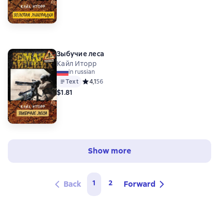
Зыбучие леса
Кайл Иторр
in russian
Text
Средний рейтинг 4,1 на основе 56 оценок
4,1
56
$1.81
Show more
1
2
Back
Forward