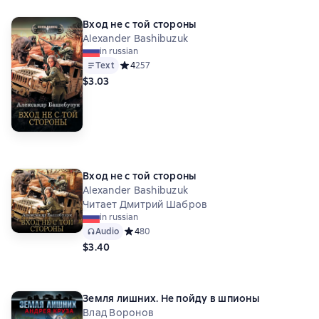
Вход не с той стороны
Alexander Bashibuzuk
in russian
Text
Средний рейтинг 4 на основе 257 оценок
4
257
$3.03
Вход не с той стороны
Alexander Bashibuzuk
Читает Дмитрий Шабров
in russian
Audio
Средний рейтинг 4 на основе 80 оценок
4
80
$3.40
Земля лишних. Не пойду в шпионы
Влад Воронов