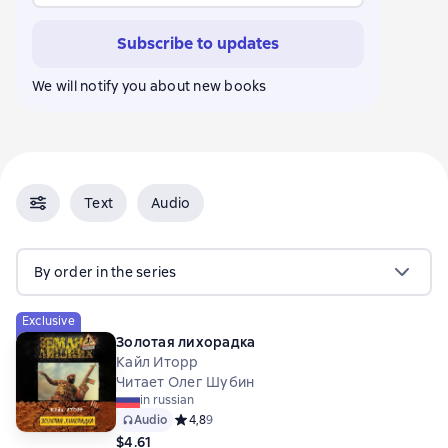
Subscribe to updates
We will notify you about new books
Text
Audio
By order in the series
Exclusive
Золотая лихорадка
Кайл Иторр
Читает Олег Шубин
in russian
Audio
Средний рейтинг 4,8 на основе 9 оценок
4,8
9
$4.61