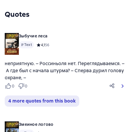
Quotes
Зыбучие леса
Text
Средний рейтинг 4,1 на основе 56 оценок
4,1
56
неприятную. – Россиньоля нет. Переглядываемся. –
А где был с начала штурма? – Сперва дурил голову
охране, –
0
0
4 more quotes from this book
Змеиное логово