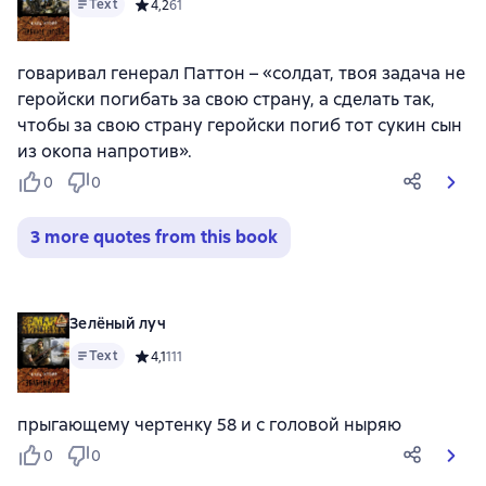
Text
Средний рейтинг 4,2 на основе 61 оценок
4,2
61
говаривал генерал Паттон – «солдат, твоя задача не
геройски погибать за свою страну, а сделать так,
чтобы за свою страну геройски погиб тот сукин сын
из окопа напротив».
0
0
3 more quotes from this book
Зелёный луч
Text
Средний рейтинг 4,1 на основе 111 оценок
4,1
111
прыгающему чертенку 58 и с головой ныряю
0
0