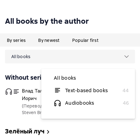
All books by the author
By series
By newest
Popular first
All books
Without series
All books
Text-based books
44
Влад Талтош. Том 4. Дзур. Джагала.
from $4.86
Иорич
Audiobooks
46
(Переводчик)
Steven Brust
Зелёный луч