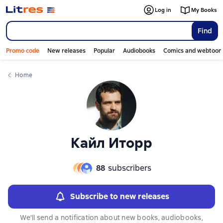
Слайдер с книгами
Слайдер с книгами
Log in
My Books
Find
Promo code
New releases
Popular
Audiobooks
Comics and webtoon
Home
Кайл Иторр
88
subscribers
Subscribe to new releases
We'll send a notification about new books, audiobooks,