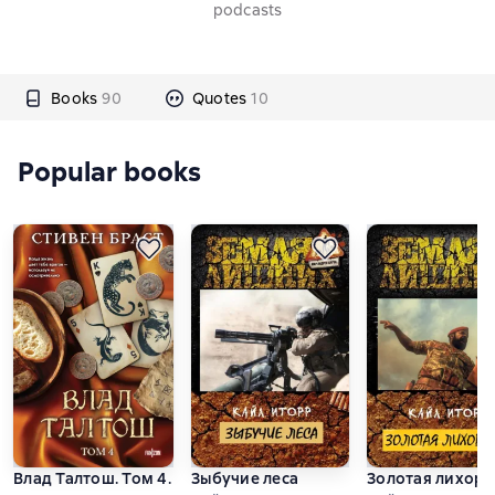
podcasts
Books
90
Quotes
10
Popular books
Влад Талтош. Том 4. Дзур. Джагала. Иорич
Зыбучие леса
Золотая лихора