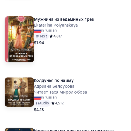
Мужчина из ведьминых грез
Ekaterina Polyanskaya
in russian
Text
Средний рейтинг 4,8 на основе 17 оценок
4,8
17
$1.94
Колдунья по найму
Адриана Белоусова
Читает Тася Миролюбова
in russian
Audio
Средний рейтинг 4,5 на основе 12 оценок
4,5
12
$4.13
Черная ведьма желает познакомиться