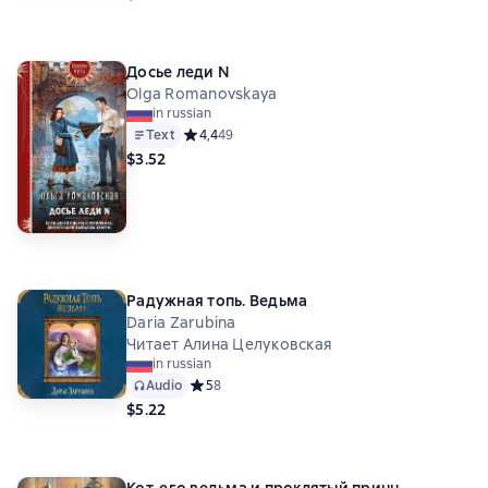
Досье леди N
Olga Romanovskaya
in russian
Text
Средний рейтинг 4,4 на основе 49 оценок
4,4
49
$3.52
Радужная топь. Ведьма
Daria Zarubina
Читает Алина Целуковская
in russian
Audio
Средний рейтинг 5 на основе 8 оценок
5
8
$5.22