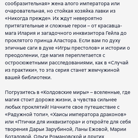
сообразительная» жена алого императора или
Ксения Баштовая
Валентина Савенко
Альмира Рай
очаровательная, но стойкая хозяйка лавки из
Адриана Белоусова
«Никогда прежде». Их ждут невероятно
притягательные и сложные герои – от красавца-
мага Илария и загадочного инквизитора Гейла до
проклятого принца Аластора. Если вам по духу
эпичные саги в духе «Игры престолов» и истории о
преодолении, где магия переплетается с
остросюжетными расследованиями, как в «Случай
из практики», то эта серия станет жемчужиной
вашей библиотеки.
Погрузитесь в «Колдовские миры» – вселенные, где
магия стоит дороже жизни, а чувства сильнее
любых проклятий! Начните свое путешествие с
«Радужной топи», «Хаисы императора драконов»
или «Птички для инквизитора» и откройте для себя
творения Дарьи Зарубиной, Ланы Ежовой, Марии
Боталовой, Ольги Романовской и других