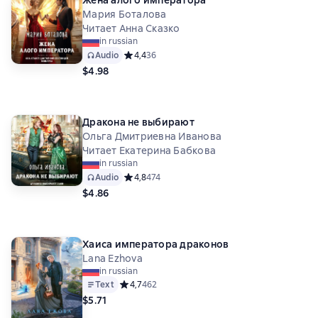
Жена алого императора
Мария Боталова
Читает Анна Сказко
in russian
Audio
Средний рейтинг 4,4 на основе 36 оценок
4,4
36
$4.98
Дракона не выбирают
Ольга Дмитриевна Иванова
Читает Екатерина Бабкова
in russian
Audio
Средний рейтинг 4,8 на основе 474 оценок
4,8
474
$4.86
Хаиса императора драконов
Lana Ezhova
in russian
Text
Средний рейтинг 4,7 на основе 462 оценок
4,7
462
$5.71