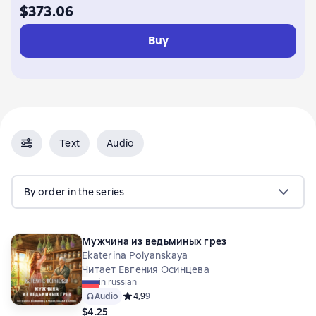
$373.06
Buy
Text
Audio
By order in the series
Мужчина из ведьминых грез
Ekaterina Polyanskaya
Читает Евгения Осинцева
in russian
Audio
Средний рейтинг 4,9 на основе 9 оценок
4,9
9
$4.25