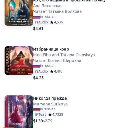
Кот, его ведьма и проклятый принц
Ада Лисовская
Читает Татьяна Волкова
in russian
Audio
Средний рейтинг 4,5 на основе 36 оценок
4,5
36
$4.61
Избранница коар
Irina Elba and Tatiana Osinskaya
Читает Ксения Широкая
in russian
Audio
Средний рейтинг 4,4 на основе 16 оценок
4,4
16
$4.25
Никогда прежде
Maryana Surikova
in russian
Text
Средний рейтинг 4,7 на основе 328 оценок
4,7
328
$1.39
$2.79