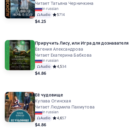
Читает Татьяна Черничкина
in russian
Audio
Средний рейтинг 5 на основе 714 оценок
5
714
$4.25
Приручить Лису, или Игра для дознавателя
Евгения Александрова
Читает Екатерина Бабкова
in russian
Audio
Средний рейтинг 4,5 на основе 34 оценок
4,5
34
$4.86
Её чудовище
Купава Огинская
Читает Людмила Пахмутова
in russian
Audio
Средний рейтинг 4,6 на основе 57 оценок
4,6
57
$4.86