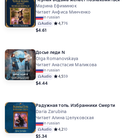
Марина Ефиминюк
Читает Анфиса Минченко
in russian
Audio
Средний рейтинг 4,7 на основе 76 оценок
4,7
76
$4.61
Досье леди N
Olga Romanovskaya
Читает Анастасия Маликова
in russian
Audio
Средний рейтинг 4,5 на основе 59 оценок
4,5
59
$4.44
Радужная топь. Избранники Смерти
Daria Zarubina
Читает Алина Целуковская
in russian
Audio
Средний рейтинг 4,2 на основе 10 оценок
4,2
10
$5.34