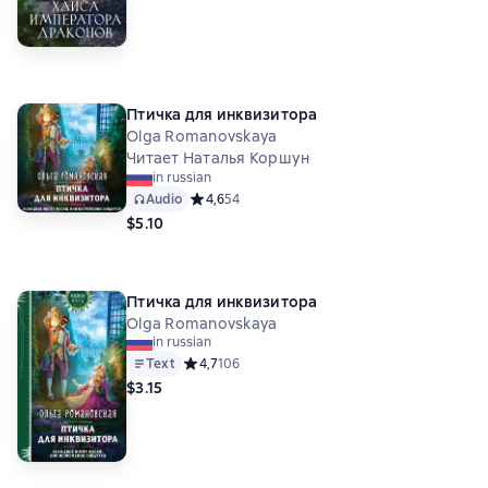
Птичка для инквизитора
Olga Romanovskaya
Читает Наталья Коршун
in russian
Audio
Средний рейтинг 4,6 на основе 54 оценок
4,6
54
$5.10
Птичка для инквизитора
Olga Romanovskaya
in russian
Text
Средний рейтинг 4,7 на основе 106 оценок
4,7
106
$3.15