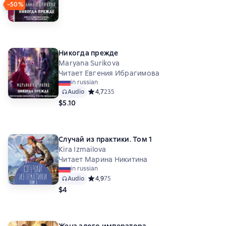
−50%
Никогда прежде
Maryana Surikova
Читает Евгения Ибрагимова
in russian
Audio
Средний рейтинг 4,7 на основе 235 оценок
4,7
235
$5.10
Случай из практики. Том 1
Kira Izmailova
Читает Марина Никитина
in russian
Audio
Средний рейтинг 4,9 на основе 75 оценок
4,9
75
$4