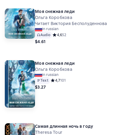
Моя снежная леди
Ольга Коробкова
Читает Виктория Бесполуденнова
in russian
Audio
Средний рейтинг 4,6 на основе 52 оценок
4,6
52
$4.61
Моя снежная леди
Ольга Коробкова
in russian
Text
Средний рейтинг 4,7 на основе 101 оценок
4,7
101
$3.27
Самая длинная ночь в году
Theresa Tour