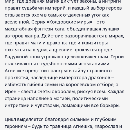
Мир, где древняя магия диктует законы, а интриги
Алена Федотовская
Евгения Соловьева
правят судьбами империй, и каждый выбор героев
Maryana Surikova
Kira Izmailova
Елена Болотонь
отзывается эхом в самых отдаленных уголках
Евгения Сафонова
Marina Komarova
Theresa Tour
вселенной. Серия «Колдовские миры» – это
Анна Бруша
Daria Zarubina
Лилия Роджер
масштабная фэнтези-сага, объединившая лучших
Ника Ёрш
Анна Платунова
авторов жанра. Действие разворачивается в мирах,
Ольга Дмитриевна Иванова
Оливия Штерн
где правят маги и драконы, где инквизиторы
Герта Крис
Катя Водянова
Александра Гринберг
охотятся на ведьм, а древние проклятья вроде
Анна Змеевская
Ханна Хаимович
Радужной топи угрожают целым княжествам. Герои
Евгения Александрова
Marina Surzhevskaya
сталкиваются с судьбоносными испытаниями:
Виктория Килеева
Валерия Чернованова
Агнешке предстоит раскрыть тайну страшного
Екатерина Елизарова
Мика Ртуть
Olga Guseynova
проклятья, наследнице императора драконов –
Аннабель Ли
Маргарита Блинова
Анна Одувалова
избежать гибели семьи на королевском отборе, а
Маргарет Астер
Ясмина Сапфир
Эля Рин
Ирен – свести счеты с королем, рискуя всем. Каждая
Елена Малиновская
Купава Огинская
страница наполнена магией, политическими
Ардмир Мари
Анастасия Медведева
интригами и чувствами, ломающими все барьеры.
Мария Боталова
Алена Савченкова
Даха Тараторина
Ольга Ярошинская
Цикл выделяется благодаря сильным и глубоким
Ольга Коробкова
Ада Лисовская
героиням – будь то травница Агнешка, «взрослая и
Марина Ефиминюк
Лариса Петровичева