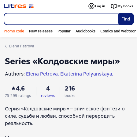
Log in
My Books
Find
Promo code
New releases
Popular
Audiobooks
Comics and webtoon
Elena Petrova
Series «Колдовские миры»
Authors:
Elena Petrova
Ekaterina Polyanskaya
Светлана Волкова
Nadezhda Kuzmina
Lana Ezhova
4,6
4
216
Юлия Шолох
Alexandra Cherchen
Anastasia Levkovskaya
Olga Romanovskaya
75 299 ratings
reviews
books
Лилия Касмасова
Galina Dolgova
Olga Pashnina
Серия «Колдовские миры» – эпическое фэнтези о
Alyona Medvedeva
Natalya Mazurkevich
силе, судьбе и любви, способной переродить
Татьяна Богатырева
Мария Дубинина
реальность.
Daria Kuznetsova
Lina Alfeeva
Irina Elba and Tatiana Osinskaya