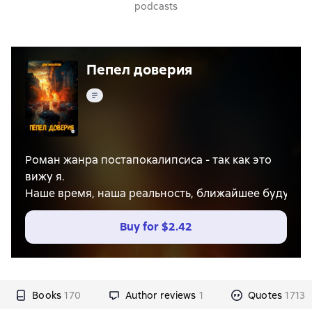
podcasts
Пепел доверия
Text
Роман жанра постапокалипсиса - так как это
вижу я.
Наше время, наша реальность, ближайшее будущее
Buy for
$2.42
Books
170
Author reviews
1
Quotes
1713