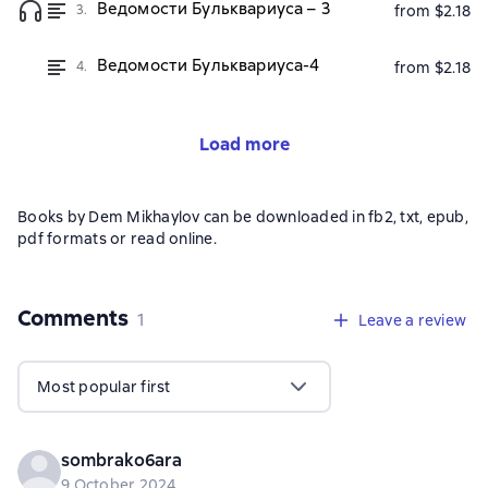
Ведомости Бульквариуса – 3
3.
from $2.18
Ведомости Бульквариуса-4
4.
from $2.18
Load more
Books by Dem Mikhaylov can be downloaded in fb2, txt, epub,
pdf formats or read online.
Comments
,
1 review
1
Leave a review
Most popular first
sombrako6ara
9 October 2024