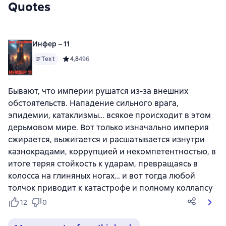
Quotes
Инфер – 11
Text
Средний рейтинг 4,8 на основе 496 оценок
4,8
496
Бывают, что империи рушатся из-за внешних
обстоятельств. Нападение сильного врага,
эпидемии, катаклизмы… всякое происходит в этом
дерьмовом мире. Вот только изначально империя
сжирается, выжигается и расшатывается изнутри
казнокрадами, коррупцией и некомпетентностью, в
итоге теряя стойкость к ударам, превращаясь в
колосса на глиняных ногах… и вот тогда любой
толчок приводит к катастрофе и полному коллапсу
12
0