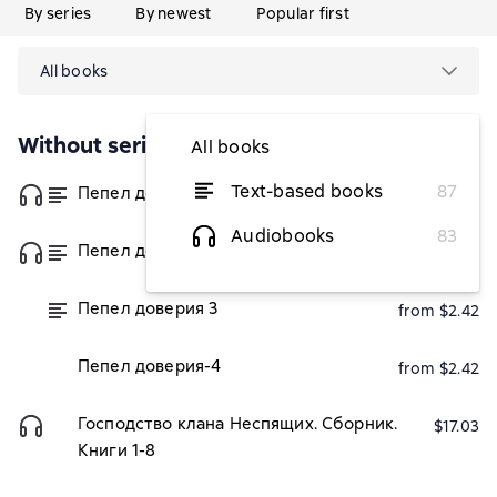
By series
By newest
Popular first
All books
Without series
All books
Text-based books
87
Пепел доверия
from $2.42
Audiobooks
83
Пепел доверия 2
from $2.42
Пепел доверия 3
from $2.42
Пепел доверия-4
from $2.42
Господство клана Неспящих. Сборник.
$17.03
Книги 1-8