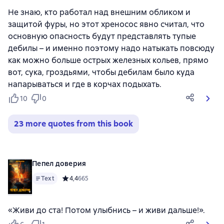
Не знаю, кто работал над внешним обликом и
защитой фуры, но этот хреносос явно считал, что
основную опасность будут представлять тупые
дебилы – и именно поэтому надо натыкать повсюду
как можно больше острых железных кольев, прямо
вот, сука, гроздьями, чтобы дебилам было куда
напарываться и где в корчах подыхать.
10
0
23 more quotes from this book
Пепел доверия
Text
Средний рейтинг 4,4 на основе 665 оценок
4,4
665
«Живи до ста! Потом улыбнись – и живи дальше!».