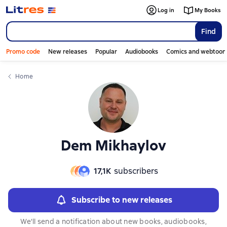
Слайдер с книгами
Слайдер с книгами
Log in
My Books
Find
Promo code
New releases
Popular
Audiobooks
Comics and webtoon
Home
Dem Mikhaylov
17,1К
subscribers
Subscribe to new releases
We'll send a notification about new books, audiobooks,