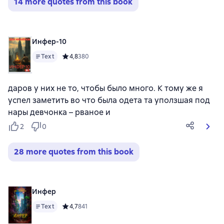
14 more quotes from this book
Инфер-10
Text
Средний рейтинг 4,8 на основе 380 оценок
4,8
380
даров у них не то, чтобы было много. К тому же я
успел заметить во что была одета та уползшая под
нары девчонка – рваное и
2
0
28 more quotes from this book
Инфер
Text
Средний рейтинг 4,7 на основе 841 оценок
4,7
841