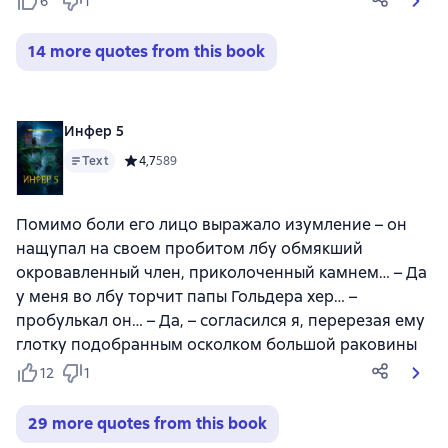
6
1
14 more quotes from this book
Инфер 5
Text
Средний рейтинг 4,7 на основе 589 оценок
4,7
589
Помимо боли его лицо выражало изумление – он
нащупал на своем пробитом лбу обмякший
окровавленный член, приколоченный камнем… – Да
у меня во лбу торчит папы Гольдера хер… –
пробулькал он… – Да, – согласился я, перерезая ему
глотку подобранным осколком большой раковины
12
1
29 more quotes from this book