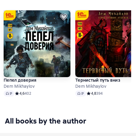
Пепел доверия
Тернистый путь вниз
Dem Mikhaylov
Dem Mikhaylov
Audio
Audio
Средний рейтинг 4,6 на основе 402 оценок
4,6
402
Средний рейтинг 4,8 на ос
4,8
394
All books by the author