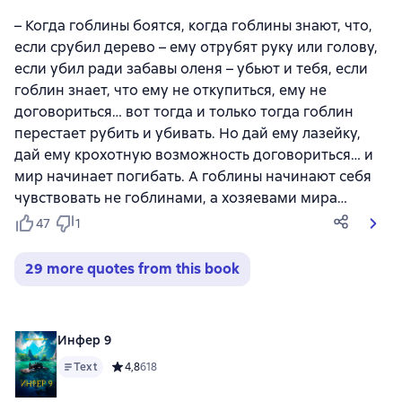
– Когда гоблины боятся, когда гоблины знают, что,
если срубил дерево – ему отрубят руку или голову,
если убил ради забавы оленя – убьют и тебя, если
гоблин знает, что ему не откупиться, ему не
договориться… вот тогда и только тогда гоблин
перестает рубить и убивать. Но дай ему лазейку,
дай ему крохотную возможность договориться… и
мир начинает погибать. А гоблины начинают себя
чувствовать не гоблинами, а хозяевами мира…
47
1
29 more quotes from this book
Инфер 9
Text
Средний рейтинг 4,8 на основе 618 оценок
4,8
618