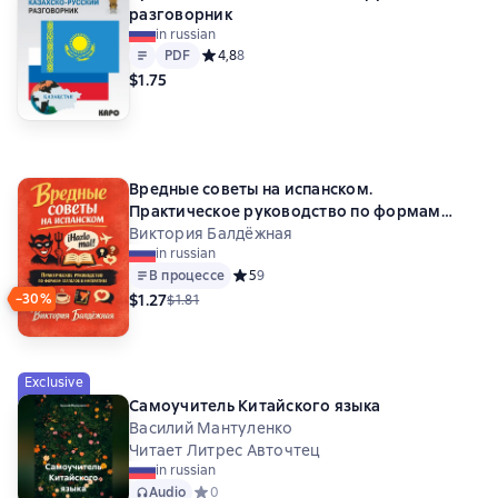
разговорник
in russian
Text
PDF
PDF
Средний рейтинг 4,8 на основе 8 оценок
4,8
8
$1.75
Вредные советы на испанском.
Практическое руководство по формам
глаголов в императиве
Виктория Балдёжная
in russian
В процессе
Средний рейтинг 5 на основе 9 оценок
5
9
$1.27
−30%
$1.81
Exclusive
Самоучитель Китайского языка
Василий Мантуленко
Читает Литрес Авточтец
in russian
Audio
Средний рейтинг 0 на основе 0 оценок
0