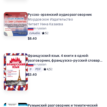
Русско-эрзянский аудиоразговорник
Мордовское Издательство
Читает Нина Казаева
in russian
Audio
Средний рейтинг 5 на основе 2 оценок
5
2
$8.40
Французский язык. 4 книги в одной:
разговорник, французско-русский словарь,
in russian
русско-французский словарь, грамматика
Text
PDF
PDF
Средний рейтинг 4,5 на основе 2 оценок
4,5
2
$3.40
Румынский разговорник и тематический