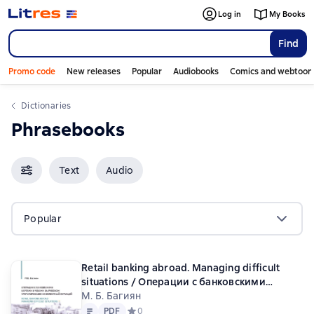
Log in
My Books
Find
Promo code
New releases
Popular
Audiobooks
Comics and webtoon
Dictionaries
Phrasebooks
Text
Audio
Popular
Retail banking abroad. Managing difficult
situations / Операции с банковскими
картами и чеками за рубежом.
М. Б. Багиян
Text
PDF
Урегулирование конфликтных ситуаций
PDF
Средний рейтинг 0 на основе 0 оценок
0