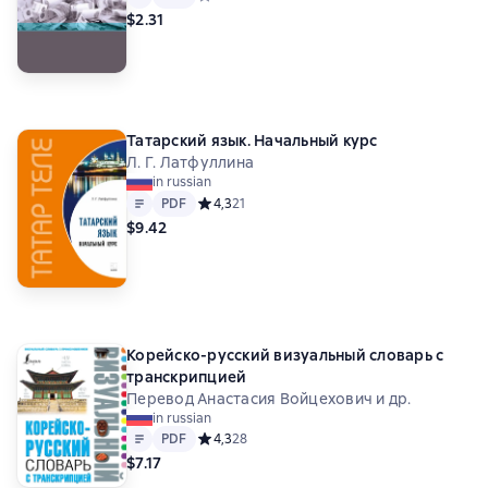
$2.31
Татарский язык. Начальный курс
Л. Г. Латфуллина
in russian
Text
PDF
PDF
Средний рейтинг 4,3 на основе 21 оценок
4,3
21
$9.42
Корейско-русский визуальный словарь с
транскрипцией
Перевод Анастасия Войцехович и др.
in russian
Text
PDF
PDF
Средний рейтинг 4,3 на основе 28 оценок
4,3
28
$7.17