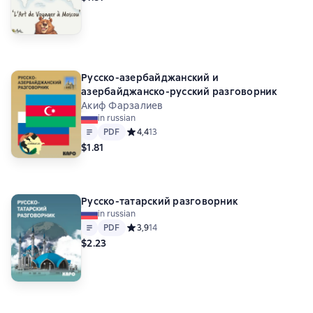
Русско-азербайджанский и
азербайджанско-русский разговорник
Акиф Фарзалиев
in russian
Text
PDF
PDF
Средний рейтинг 4,4 на основе 13 оценок
4,4
13
$1.81
Русско-татарский разговорник
in russian
Text
PDF
PDF
Средний рейтинг 3,9 на основе 14 оценок
3,9
14
$2.23