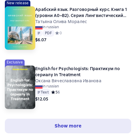
New release
Арабский язык. Разговорный курс. Книга 1
(уровни А0–В2). Серия Лингвистический
Реаниматор
Татьяна Олива Моралес
in russian
Text
PDF
PDF
Средний рейтинг 0 на основе 0 оценок
0
$6.07
Exclusive
English for Psychologists: Практикум по
сериалу In Treatment
Оксана Вячеславовна Иванова
in russian
Text
Средний рейтинг 5 на основе 6 оценок
5
6
$12.05
Show more