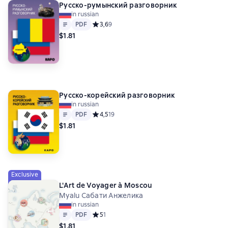
Русско-румынский разговорник
in russian
Text
PDF
PDF
Средний рейтинг 3,6 на основе 9 оценок
3,6
9
$1.81
Русско-корейский разговорник
in russian
Text
PDF
PDF
Средний рейтинг 4,5 на основе 19 оценок
4,5
19
$1.81
Exclusive
L'Art de Voyager à Moscou
Myalu Сабати Анжелика
in russian
Text
PDF
PDF
Средний рейтинг 5 на основе 1 оценок
5
1
$1.81