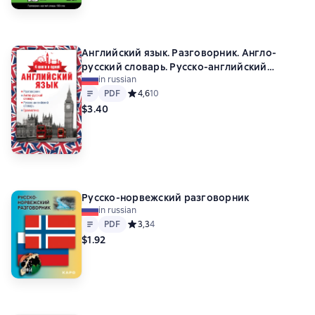
Английский язык. Разговорник. Англо-
русский словарь. Русско-английский
in russian
словарь. Грамматика
Text
PDF
PDF
Средний рейтинг 4,6 на основе 10 оценок
4,6
10
$3.40
Русско-норвежский разговорник
in russian
Text
PDF
PDF
Средний рейтинг 3,3 на основе 4 оценок
3,3
4
$1.92