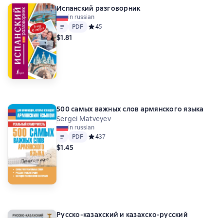
Испанский разговорник
in russian
Text
PDF
PDF
Средний рейтинг 4 на основе 5 оценок
4
5
$1.81
500 самых важных слов армянского языка
Sergei Matveyev
in russian
Text
PDF
PDF
Средний рейтинг 4 на основе 37 оценок
4
37
$1.45
Русско-казахский и казахско-русский