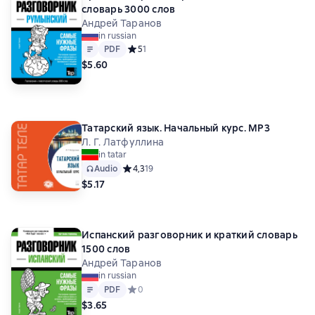
словарь 3000 слов
Андрей Таранов
in russian
Text
PDF
PDF
Средний рейтинг 5 на основе 1 оценок
5
1
$5.60
Татарский язык. Начальный курс. MP3
Л. Г. Латфуллина
in tatar
Audio
Средний рейтинг 4,3 на основе 19 оценок
4,3
19
$5.17
Испанский разговорник и краткий словарь
1500 слов
Андрей Таранов
in russian
Text
PDF
PDF
Средний рейтинг 0 на основе 0 оценок
0
$3.65