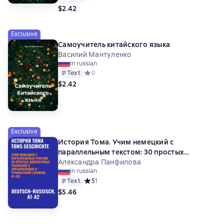
$2.42
Exclusive
Самоучитель китайского языка
Василий Мантуленко
in russian
Text
Средний рейтинг 0 на основе 0 оценок
0
$2.42
Exclusive
История Тома. Учим немецкий с
параллельным текстом: 30 простых
двуязычных рассказов с упражнениями и
Александра Панфилова
in russian
грамматикой (уровень A1–A2)
Text
Средний рейтинг 5 на основе 1 оценок
5
1
$5.46