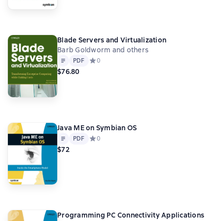
Blade Servers and Virtualization
Barb Goldworm and others
Text
PDF
PDF
Средний рейтинг 0 на основе 0 оценок
0
$76.80
Java ME on Symbian OS
Text
PDF
PDF
Средний рейтинг 0 на основе 0 оценок
0
$72
Programming PC Connectivity Applications