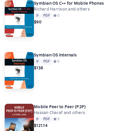
Symbian OS C++ for Mobile Phones
Richard Harrison and others
Text
PDF
PDF
Средний рейтинг 0 на основе 0 оценок
0
$90
Symbian OS Internals
Text
PDF
PDF
Средний рейтинг 0 на основе 0 оценок
0
$138
Mobile Peer to Peer (P2P)
Hassan Charaf and others
Text
PDF
PDF
Средний рейтинг 0 на основе 0 оценок
0
$121.14