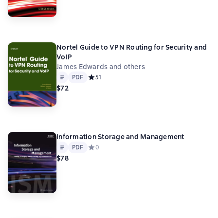
Nortel Guide to VPN Routing for Security and
VoIP
James Edwards and others
Text
PDF
PDF
Средний рейтинг 5 на основе 1 оценок
5
1
$72
Information Storage and Management
Text
PDF
PDF
Средний рейтинг 0 на основе 0 оценок
0
$78