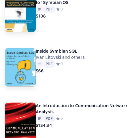
for Symbian OS
Text
PDF
PDF
Средний рейтинг 0 на основе 0 оценок
0
$108
Inside Symbian SQL
Ivan Litovski and others
Text
PDF
PDF
Средний рейтинг 0 на основе 0 оценок
0
$66
An Introduction to Communication Network
Analysis
Text
PDF
PDF
Средний рейтинг 0 на основе 0 оценок
0
$134.34