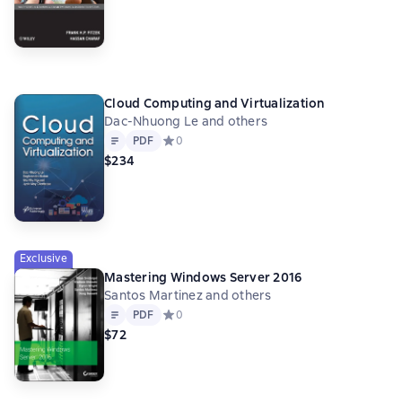
Cloud Computing and Virtualization
Dac-Nhuong Le and others
Text
PDF
PDF
Средний рейтинг 0 на основе 0 оценок
0
$234
Exclusive
Mastering Windows Server 2016
Santos Martinez and others
Text
PDF
PDF
Средний рейтинг 0 на основе 0 оценок
0
$72