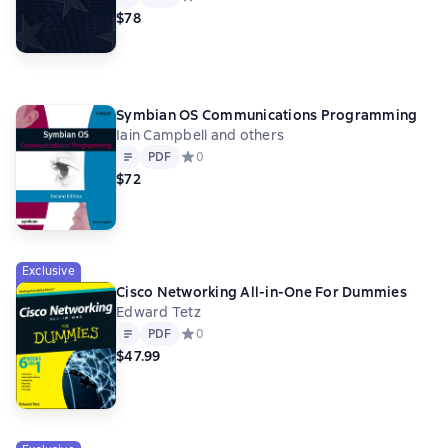
$78
Symbian OS Communications Programming
Iain Campbell and others
Text
PDF
PDF
Средний рейтинг 0 на основе 0 оценок
0
$72
Exclusive
Cisco Networking All-in-One For Dummies
Edward Tetz
Text
PDF
PDF
Средний рейтинг 0 на основе 0 оценок
0
$47.99