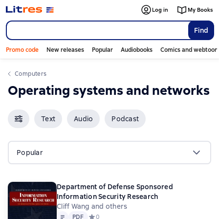
Log in
My Books
Find
Promo code
New releases
Popular
Audiobooks
Comics and webtoon
Computers
Operating systems and networks
Text
Audio
Podcast
Popular
Department of Defense Sponsored
Information Security Research
Cliff Wang and others
Text
PDF
PDF
Средний рейтинг 0 на основе 0 оценок
0