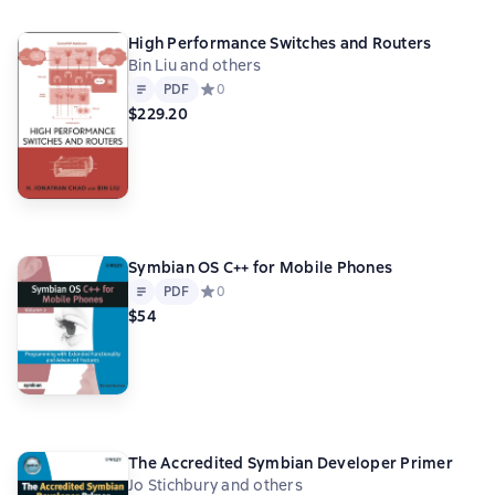
High Performance Switches and Routers
Bin Liu and others
Text
PDF
PDF
Средний рейтинг 0 на основе 0 оценок
0
$229.20
Symbian OS C++ for Mobile Phones
Text
PDF
PDF
Средний рейтинг 0 на основе 0 оценок
0
$54
The Accredited Symbian Developer Primer
Jo Stichbury and others