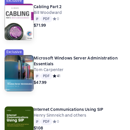
Exclusive
Cabling Part 2
Bill Woodward
Text
PDF
PDF
Средний рейтинг 0 на основе 0 оценок
0
$71.99
Exclusive
Microsoft Windows Server Administration
Essentials
Tom Carpenter
Text
PDF
PDF
Средний рейтинг 4 на основе 1 оценок
4
1
$47.99
Internet Communications Using SIP
Henry Sinnreich and others
Text
PDF
PDF
Средний рейтинг 0 на основе 0 оценок
0
$108