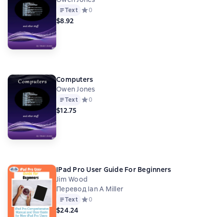
Text
Средний рейтинг 0 на основе 0 оценок
0
$8.92
Computers
Owen Jones
Text
Средний рейтинг 0 на основе 0 оценок
0
$12.75
IPad Pro User Guide For Beginners
Jim Wood
Перевод Ian A Miller
Text
Средний рейтинг 0 на основе 0 оценок
0
$24.24