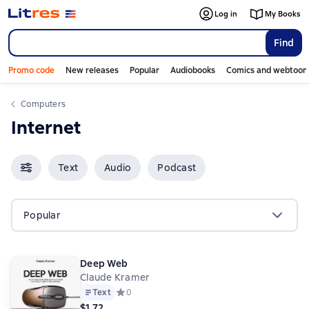
Log in
My Books
Find
Promo code
New releases
Popular
Audiobooks
Comics and webtoon
Computers
Internet
Text
Audio
Podcast
Popular
Deep Web
Claude Kramer
Text
Средний рейтинг 0 на основе 0 оценок
0
$1.72