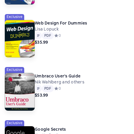
Exclusive
Web Design For Dummies
Lisa Lopuck
Text
PDF
PDF
Средний рейтинг 0 на основе 0 оценок
0
$35.99
Exclusive
Umbraco User's Guide
Nik Wahlberg and others
Text
PDF
PDF
Средний рейтинг 0 на основе 0 оценок
0
$53.99
Exclusive
Google Secrets