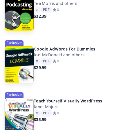
Tee Morris and others
Text
PDF
PDF
Средний рейтинг 0 на основе 0 оценок
0
$32.39
Exclusive
Google AdWords For Dummies
Joel McDonald and others
Text
PDF
PDF
Средний рейтинг 0 на основе 0 оценок
0
$29.99
Exclusive
Teach Yourself Visually WordPress
Janet Majure
Text
PDF
PDF
Средний рейтинг 0 на основе 0 оценок
0
$35.99