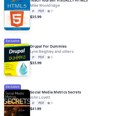
Teach Yourself VISUALLY HTML5
Mike Wooldridge
Text
PDF
PDF
Средний рейтинг 0 на основе 0 оценок
0
$35.99
Exclusive
Drupal For Dummies
Lynn Beighley and others
Text
PDF
PDF
Средний рейтинг 0 на основе 0 оценок
0
$35.99
Exclusive
Social Media Metrics Secrets
John Lovett
Text
PDF
PDF
Средний рейтинг 0 на основе 0 оценок
0
$41.99