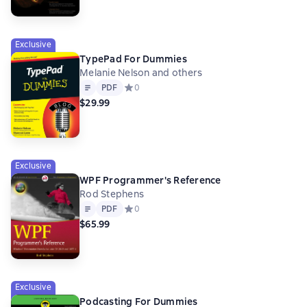
Exclusive
TypePad For Dummies
Melanie Nelson and others
Text
PDF
PDF
Средний рейтинг 0 на основе 0 оценок
0
$29.99
Exclusive
WPF Programmer's Reference
Rod Stephens
Text
PDF
PDF
Средний рейтинг 0 на основе 0 оценок
0
$65.99
Exclusive
Podcasting For Dummies