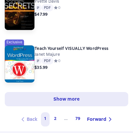
Yvette Davis
Text
PDF
PDF
Средний рейтинг 0 на основе 0 оценок
0
$47.99
Exclusive
Teach Yourself VISUALLY WordPress
Janet Majure
Text
PDF
PDF
Средний рейтинг 0 на основе 0 оценок
0
$35.99
Show more
1
2
...
79
Back
Forward