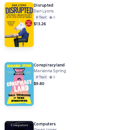
Disrupted
Dan Lyons
Text
Средний рейтинг 0 на основе 0 оценок
0
$13.26
Conspiracyland
Marianna Spring
Text
Средний рейтинг 0 на основе 0 оценок
0
$9.80
Computers
Owen Jones