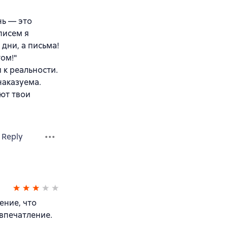
нь — это
 писем я
дни, а письма!
ом!"
 к реальности.
наказуема.
ют твои
Reply
ение, что
 впечатление.