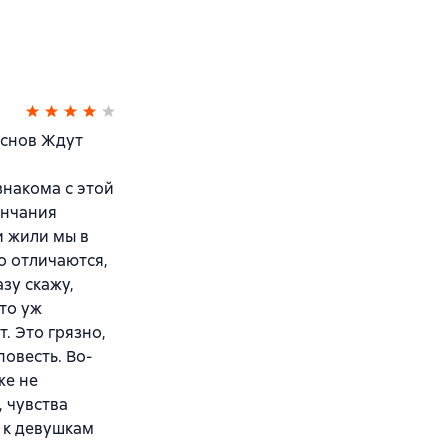
 снов Ждут
знакома с этой
ончания
и жили мы в
о отличаются,
зу скажу,
Что уж
. Это грязно,
повесть. Во-
же не
, чувства
 к девушкам