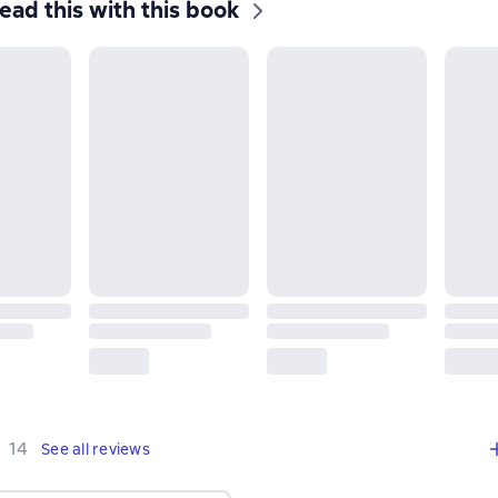
ead this with this book
,
14 reviews
14
See all reviews