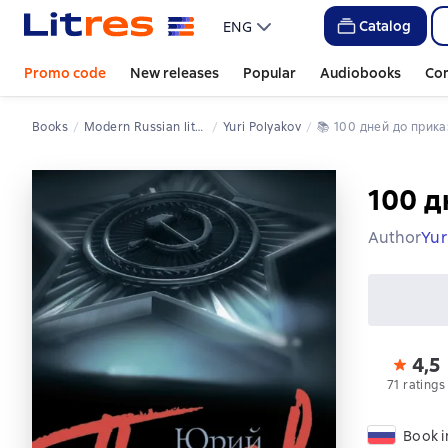
Catalog
ENG
Promo code
New releases
Popular
Audiobooks
Co
Books
Modern Russian literature
Yuri Polyakov
📚 
100 дней до прика
100 д
Author
Yur
4,5
71 ratings
Book i