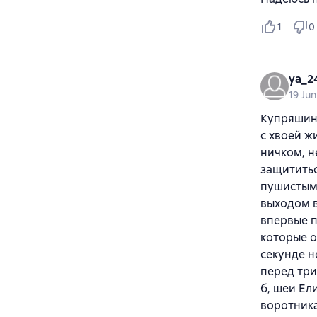
1
0
ya_2
19 Ju
Купряшин
с хвоей ж
ничком, н
защититьс
пушистым 
выходом в
впервые п
которые о
секунде н
перед три
б, шеи Ел
воротника