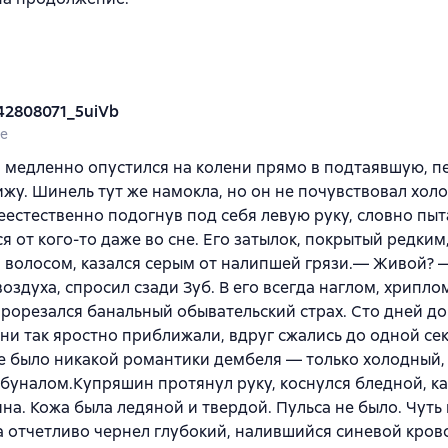
42808071_5uiVb
ne
 медленно опустился на колени прямо в подтаявшую, 
ижу. Шинель тут же намокла, но он не почувствовал хол
еестественно подогнув под себя левую руку, словно пыт
я от кого-то даже во сне. Его затылок, покрытый редким
волосом, казался серым от налипшей грязи.— Живой? —
оздуха, спросил сзади Зуб. В его всегда наглом, хрипло
рорезался банальный обывательский страх. Сто дней до
ни так яростно приближали, вдруг сжались до одной сек
е было никакой романтики дембеля — только холодный,
буналом.Купряшин протянул руку, коснулся бледной, ка
ина. Кожа была ледяной и твердой. Пульса не было. Чуть
 отчетливо чернел глубокий, налившийся синевой кро