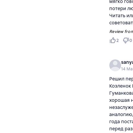
мягко гов
потери лю
Читать ил
советоват
Review from
2
0
sany
14 Ma
Решил пер
Козленок 
Гуманкова
хорошая н
незаслуже
аналогию,
года пост
перед ра