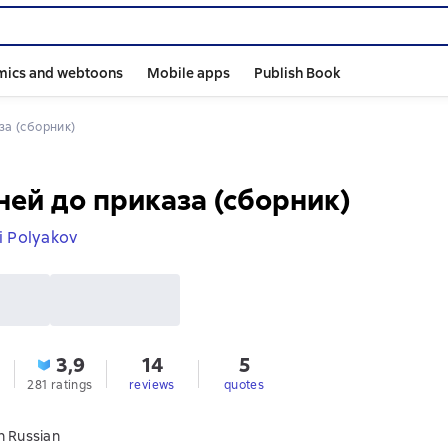
mics and webtoons
Mobile apps
Publish Book
за (сборник)
ней до приказа (сборник)
i Polyakov
3,9
14
5
281 ratings
reviews
quotes
n Russian