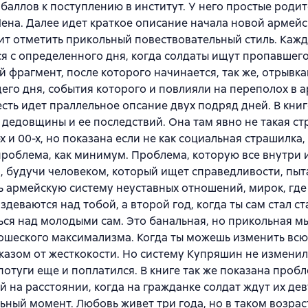
баллов к поступлению в институт. У него простые родит
ена. Далее идет краткое описание начала новой армейс
ит отметить прикольный повествовательный стиль. Кажд
я с определенного дня, когда солдаты ищут пропавшего
 фрагмент, после которого начинается, так же, отрывк
го дня, события которого и повлияли на переполох в 
 есть идет праллельное опсание двух подряд дней. В кни
дедовщины и ее последствий. Она там явно не такая ст
х и 00-х, но показана если не как социальная страшилка, 
роблема, как минимум. Проблема, которую все внутри 
 будучи человеком, который ищет справедливости, пыт
 армейскую систему неуставных отношений, мирок, где
здеваются над тобой, а второй год, когда ты сам стал с
ся над молодыми сам. Это банальная, но прикольная мы
ошеского максимализма. Когда ты можешь изменить всю
казом от жесткокости. Но систему Купряшин не изменил.
 потуги еще и поплатился. В книге так же показана проб
 на расстоянии, когда на гражданке солдат ждут их де
ьный момент. Любовь живет три года, но в таком возрас