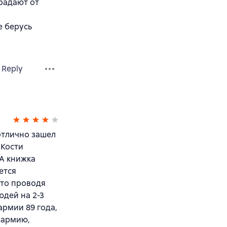
традают от
е берусь
Reply
 отлично зашел
 Кости
 А книжка
ется
 то проводя
юдей на 2-3
армии 89 года,
 армию,