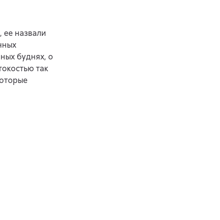
, ее назвали
чных
ных буднях, о
токостью так
которые