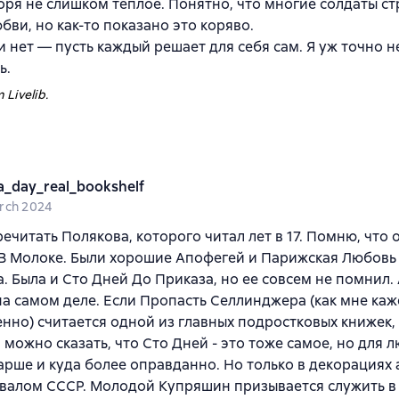
оря не слишком теплое. Понятно, что многие солдаты с
бви, но как-то показано это коряво.
и нет — пусть каждый решает для себя сам. Я уж точно н
ь.
 Livelib.
a_day_real_bookshelf
rch 2024
ечитать Полякова, которого читал лет в 17. Помню, что
В Молоке. Были хорошие Апофегей и Парижская Любовь
. Была и Сто Дней До Приказа, но ее совсем не помнил.
а самом деле. Если Пропасть Селлинджера (как мне каж
нно) считается одной из главных подростковых книжек,
 можно сказать, что Сто Дней - это тоже самое, но для л
арше и куда более оправданно. Но только в декорациях 
звалом СССР. Молодой Купряшин призывается служить в