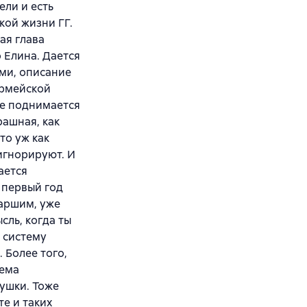
ели и есть
кой жизни ГГ.
ая глава
 Елина. Дается
ами, описание
армейской
ге поднимается
рашная, как
то уж как
игнорируют. И
ается
 первый год
таршим, уже
сль, когда ты
 систему
 Более того,
лема
вушки. Тоже
те и таких