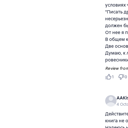
условиях 
"Писать д
несерьезн
должен бы
От нее я 
В общем к
Две основ
Думаю, к 
ровесники
Review from
1
0
AAKi
4 Oct
Действите
книга не 
Надеюсь 