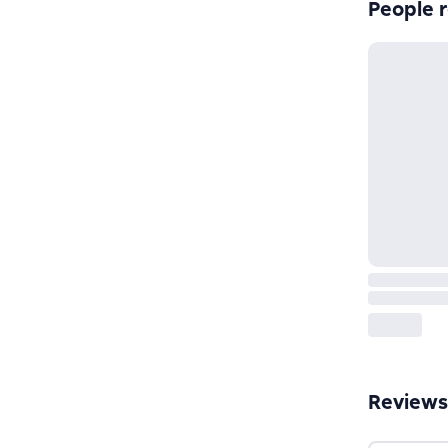
People r
Reviews