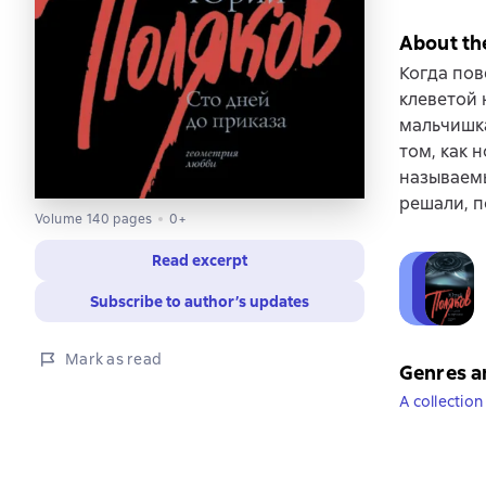
About th
Когда пов
клеветой 
мальчишка
том, как 
называемы
решали, п
Volume 140 pages
0+
Read excerpt
Subscribe to author’s updates
Mark as read
Genres a
A collection