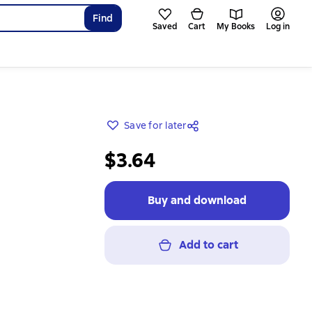
Find
Saved
Cart
My Books
Log in
Save for later
$3.64
Buy and download
Add to cart