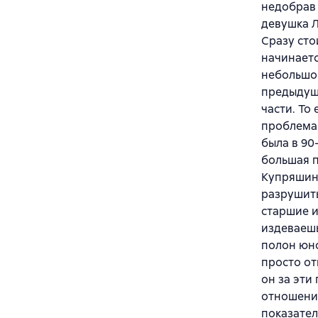
недобрав 
девушка Л
Сразу сто
начинаетс
небольшой
предыдуще
части. То
проблема 
была в 90-
большая п
Купряшин,
разрушить
старшие и
издеваешь
полон юн
просто от
он за эти
отношений
показател