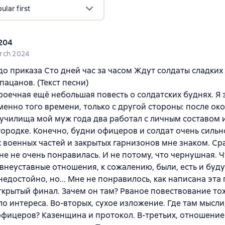
lar first
204
rch 2024
до приказа Сто дней час за часом Ждут солдаты сладких
пацанов. (Текст песни)
оечная ещё небольшая повесть о солдатских буднях. Я 
енно того времени, только с другой стороны: после ок
училища мой муж года два работал с личным составом 
ородке. Конечно, будни офицеров и солдат очень сильн
х военных частей и закрытых гарнизонов мне знаком. Сра
не не очень понравилась. И не потому, что чернушная. 
 внеуставные отношения, к сожалению, были, есть и будут
недостойно, но... Мне не понравилось, как написана эта 
ткрытый финал. Зачем он там? Рваное повествование то
о интереса. Во-вторых, сухое изложение. Где там мысли
офицеров? Казенщина и протокол. В-третьих, отношение