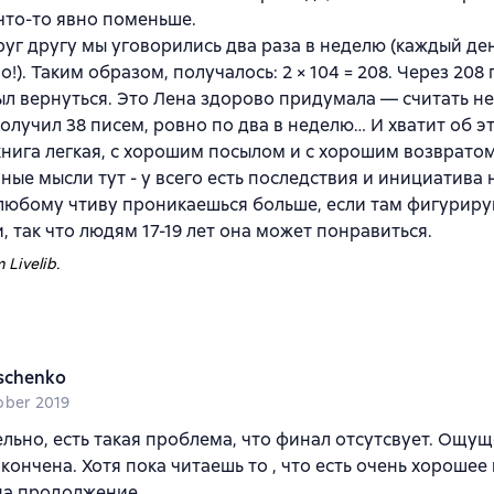
что-то явно поменьше.
руг другу мы уговорились два раза в неделю (каждый де
о!). Таким образом, получалось: 2 × 104 = 208. Через 208
л вернуться. Это Лена здорово придумала — считать не 
получил 38 писем, ровно по два в неделю… И хватит об эт
нига легкая, с хорошим посылом и с хорошим возвратом
ные мысли тут - у всего есть последствия и инициатива 
любому чтиву проникаешься больше, если там фигуриру
, так что людям 17-19 лет она может понравиться.
 Livelib.
schenko
ober 2019
льно, есть такая проблема, что финал отсутсвует. Ощущ
окончена. Хотя пока читаешь то , что есть очень хорошее
на продолжение.