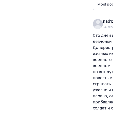
Most popu
nad1
14 Ma
Сто дней 
девчонки 
Доперестр
жизнью им
военного 
военном г
но вот ду
повесть м
скрывать,
ужасно и 
первых, о
прибавлял
солдат и 