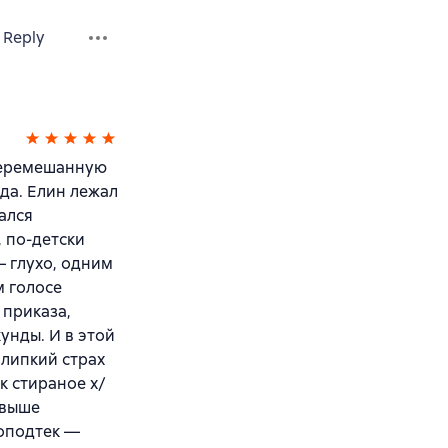
Reply
перемешанную
ода. Елин лежал
ался
, по-детски
 глухо, одним
м голосе
 приказа,
унды. И в этой
 липкий страх
к стираное х/
 выше
воподтек —