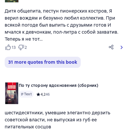
Дитя общепита, пестун пионерских костров, Я
верил вождям и безумно любил коллектив. При
всякой погоде был выпить с друзьями готов И
мчался к девчонкам, пол-литра с собой захватив.
Теперь я не тот…
13
2
31 more quotes from this book
По ту сторону вдохновения (сборник)
Text
Средний рейтинг 4,2 на основе 46 оценок
4,2
46
шестидесятники, умевшие элегантно дерзить
советской власти, не выпуская из губ ее
питательных сосцов