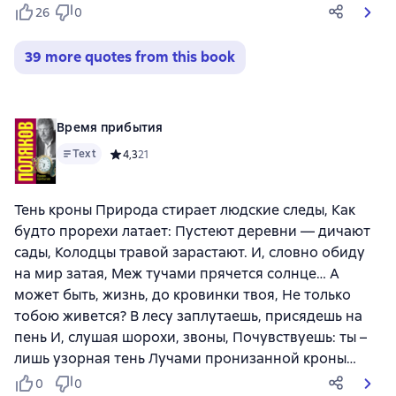
26
0
39 more quotes from this book
Время прибытия
Text
Средний рейтинг 4,3 на основе 21 оценок
4,3
21
Тень кроны Природа стирает людские следы, Как
будто прорехи латает: Пустеют деревни — дичают
сады, Колодцы травой зарастают. И, словно обиду
на мир затая, Меж тучами прячется солнце… А
может быть, жизнь, до кровинки твоя, Не только
тобою живется? В лесу заплутаешь, присядешь на
пень И, слушая шорохи, звоны, Почувствуешь: ты –
лишь узорная тень Лучами пронизанной кроны…
0
0