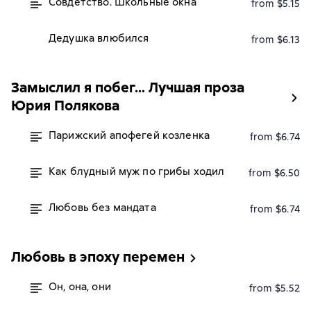
Совдетство. Школьные окна
from $5.15
Дедушка влюбился
from $6.13
Замыслил я побег… Лучшая проза
Юрия Полякова
Парижский апофегей козленка
from $6.74
Как блудный муж по грибы ходил
from $6.50
Любовь без мандата
from $6.74
Любовь в эпоху перемен
Он, она, они
from $5.52