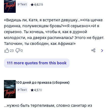
Text
Средний рейтинг 4,6 на основе 219 оценок
4,6
219
«Видишь ли, Катя, я встретил девушку…»«На щечке
родинка, полумесяцем бровь?»«Я серьезно».«И я
серьезно. Ты хочешь, чтобы я, как в дурной
молодости, на дверях распиналась? Этого не будет.
Тапочкин, ты свободен, как Африка!»
23
0
111 more quotes from this book
100 дней до приказа (сборник)
Text
Средний рейтинг 4,5 на основе 70 оценок
4,5
70
...нужно быть терпеливым, словно санитар из