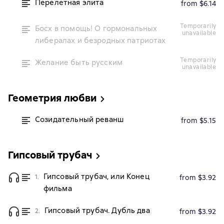
Перелетная элита
from $6.14
temporarily
Босх в помощь! О гормональных
unavailable
либералах и безродных патриотах
temporarily
Желание быть русским
unavailable
Геометрия любви
Созидательный реванш
from $5.15
Гипсовый трубач
Гипсовый трубач, или Конец
1.
from $3.92
фильма
Гипсовый трубач. Дубль два
2.
from $3.92