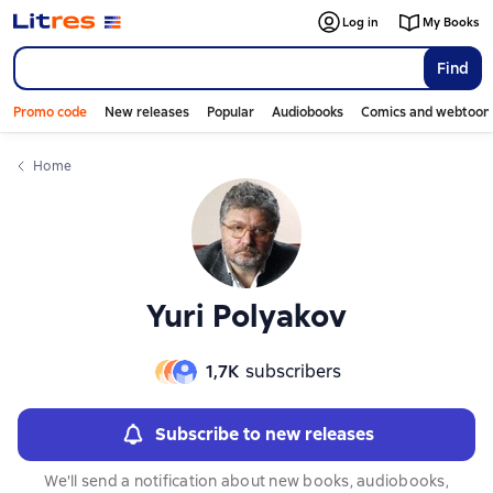
Слайдер с книгами
Слайдер с книгами
Log in
My Books
Find
Promo code
New releases
Popular
Audiobooks
Comics and webtoon
Home
Yuri Polyakov
1,7К
subscribers
Subscribe to new releases
We'll send a notification about new books, audiobooks,