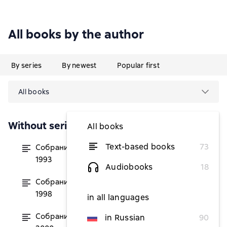
All books by the author
By series
By newest
Popular first
All books
Without series
All books
Text-based books
73
Собрание сочинений. Том 2. 1988–
from $6.13
1993
Audiobooks
18
Собрание сочинений. Том 3. 1994-
from $6.13
1998
in all languages
Собрание сочинений. Том 4. 1999-
in Russian
90
from $6.13