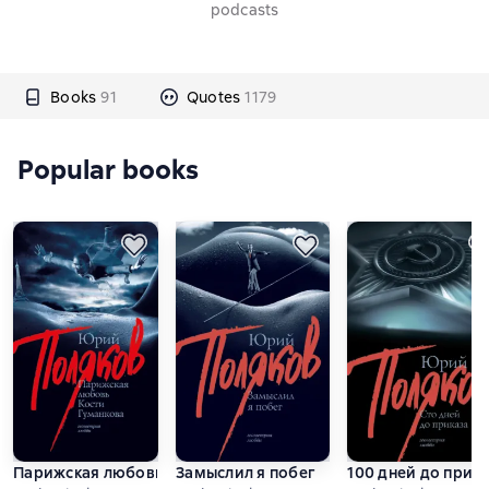
podcasts
Books
91
Quotes
1179
Popular books
Парижская любовь Кости Гуманкова
Замыслил я побег
100 дней до прика