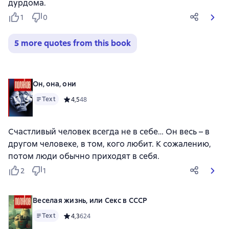
дурдома.
1
0
5 more quotes from this book
Он, она, они
Text
Средний рейтинг 4,5 на основе 48 оценок
4,5
48
Счастливый человек всегда не в себе… Он весь – в
другом человеке, в том, кого любит. К сожалению,
потом люди обычно приходят в себя.
2
1
Веселая жизнь, или Секс в СССР
Text
Средний рейтинг 4,3 на основе 624 оценок
4,3
624