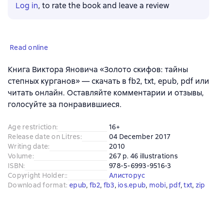
Log in
, to rate the book and leave a review
Read online
Книга Виктора Яновича «Золото скифов: тайны
степных курганов» — скачать в fb2, txt, epub, pdf или
читать онлайн. Оставляйте комментарии и отзывы,
голосуйте за понравившиеся.
Age restriction
:
16+
Release date on Litres
:
04 December 2017
Writing date
:
2010
Volume
:
267 p. 46 illustrations
ISBN
:
978-5-6993-9516-3
Copyright Holder:
:
Алисторус
Download format
:
epub
, 
fb2
, 
fb3
, 
ios.epub
, 
mobi
, 
pdf
, 
txt
, 
zip