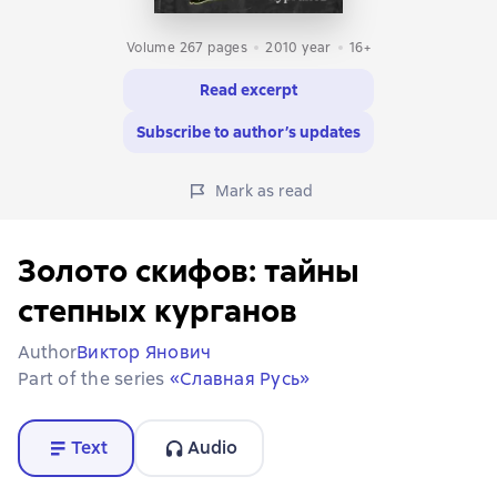
Volume 267 pages
2010
year
16+
Read excerpt
Subscribe to author’s updates
Mark as read
Золото скифов: тайны
степных курганов
Author
Виктор Янович
Part of the series
«Славная Русь»
Text
Audio