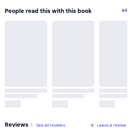
People read this with this book
All
Reviews
,
1 review
1
See all reviews
Leave a review