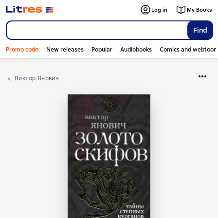
Log in
My Books
Find
Promo code
New releases
Popular
Audiobooks
Comics and webtoon
Виктор Янович