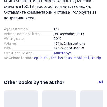
Книга Константина Пензева «Праотец Мосох» —
скачать в fb2, txt, epub, pdf или читать онлайн.
Оставляйте комментарии и отзывы, голосуйте за
понравившиеся.
Age restriction
:
12+
Release date on Litres
:
08 December 2013
Writing date
:
2010
Volume
:
431 p. 2 illustrations
ISBN
:
978-5-6994-1145-0
Copyright Holder:
:
Алисторус
Download format
:
epub
, 
fb2
, 
fb3
, 
ios.epub
, 
mobi
, 
pdf
, 
txt
, 
zip
Other books by the author
All