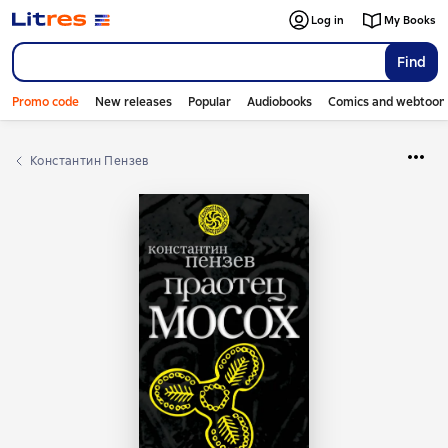
Log in
My Books
Find
Promo code
New releases
Popular
Audiobooks
Comics and webtoon
Константин Пензев