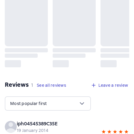
Reviews
,
1 review
1
See all reviews
Leave a review
Most popular first
iph04545389C35E
19 January 2014