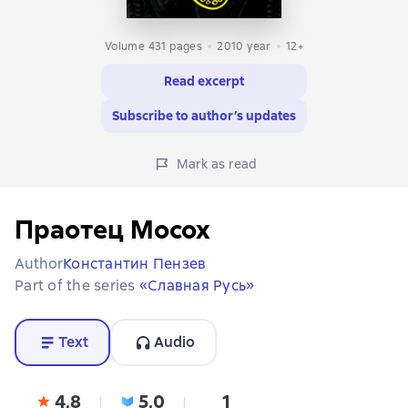
Volume 431 pages
2010
year
12+
Read excerpt
Subscribe to author’s updates
Mark as read
Праотец Мосох
Author
Константин Пензев
Part of the series
«Славная Русь»
Text
Audio
4,8
5,0
1