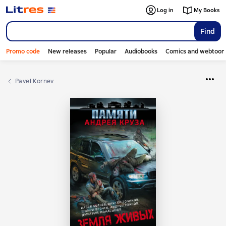
Log in
My Books
Find
Promo code
New releases
Popular
Audiobooks
Comics and webtoon
Pavel Kornev