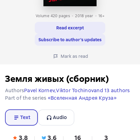
Volume 420 pages
2018
year
16+
Read excerpt
Subscribe to author’s updates
Mark as read
Земля живых (сборник)
Authors
Pavel Kornev,
Viktor Tochinov
and 13 authors
Part of the series
«Вселенная Андрея Круза»
Text
Audio
3,8
3,6
16
3