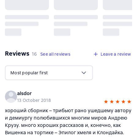
Reviews
,
16 reviews
16
See all reviews
Leave a review
Most popular first
alsdor
13 October 2018
хороший сборник – трибьют рано ушедшему автору
и демиургу полюбившихся многим миров Андрею
Крузу. много хороших рассказов и, конечно, как
Вишенка на тортике – Эпилог хмеля и Клондайка.