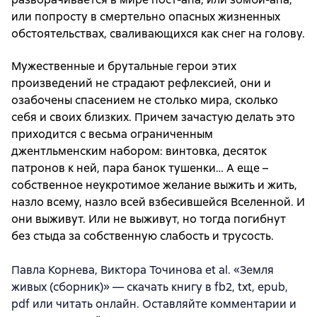
или попросту в смертельно опасных жизненных
обстоятельствах, сваливающихся как снег на голову.
Мужественные и брутальные герои этих
произведений не страдают рефлексией, они и
озабочены спасением не столько мира, сколько
себя и своих близких. Причем зачастую делать это
приходится с весьма ограниченным
джентльменским набором: винтовка, десяток
патронов к ней, пара банок тушенки… А еще –
собственное неукротимое желание выжить и жить,
назло всему, назло всей взбесившейся Вселенной. И
они выживут. Или не выживут, но тогда погибнут
без стыда за собственную слабость и трусость.
Павла Корнева, Виктора Точинова et al. «Земля
живых (сборник)» — скачать книгу в fb2, txt, epub,
pdf или читать онлайн. Оставляйте комментарии и