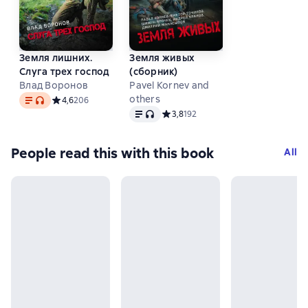
Земля лишних.
Земля живых
Слуга трех господ
(сборник)
Влад Воронов
Pavel Kornev and
Text
, audio format available
others
Средний рейтинг 4,6 на основе 206 оценок
4,6
206
Text
, audio format available
Средний рейтинг 3,8 на основе 192
3,8
192
People read this with this book
All