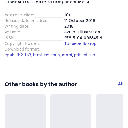
отзывы, голосуйте за понравившиеся.
Age restriction
:
16+
Release date on Litres
:
11 October 2018
Writing date
:
2018
Volume
:
420 p. 1 illustration
ISBN
:
978-5-04-096845-9
Copyright Holder:
:
Точинов Виктор
Download format
:
epub
, 
fb2
, 
fb3
, 
html
, 
ios.epub
, 
mobi
, 
pdf
, 
txt
, 
zip
Other books by the author
All