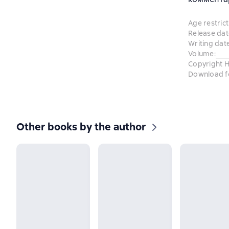
Age restrict
Release dat
Writing dat
Volume
:
Copyright H
Download f
Other books by the author