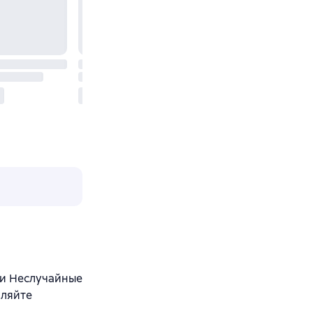
ли Неслучайные
вляйте