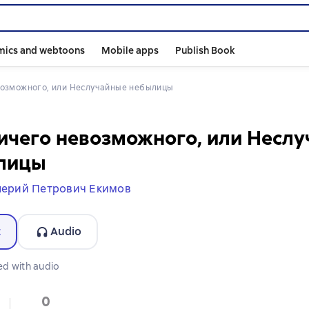
mics and webtoons
Mobile apps
Publish Book
евозможного, или Неслучайные небылицы
ичего невозможного, или Несл
лицы
лерий Петрович Екимов
t
Audio
ormat available
ed with audio
0