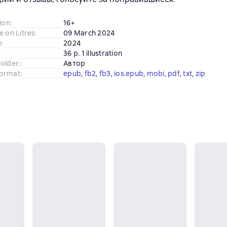
ion
:
16+
e on Litres
:
09 March 2024
e
:
2024
36 p. 1 illustration
older:
:
Автор
ormat
:
epub
, 
fb2
, 
fb3
, 
ios.epub
, 
mobi
, 
pdf
, 
txt
, 
zip