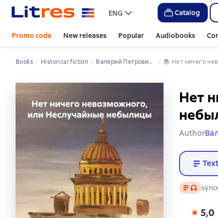
Catalog
ENG
Promo code
New releases
Popular
Audiobooks
Co
Books
Historical fiction
Валерий Петрович Екимов
📚 
Нет ничего н
Нет н
небы
Author
Ва
Tex
Text
, audio f
sync
5,0