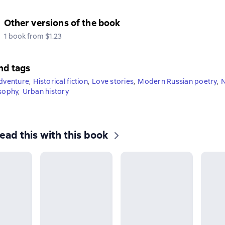
Other versions of the book
1 book from $1.23
nd tags
adventure
,
Historical fiction
,
Love stories
,
Modern Russian poetry
,
N
osophy
,
Urban history
ead this with this book