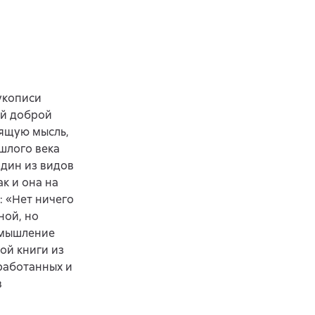
укописи
ой доброй
нящую мысль,
шлого века
один из видов
к и она на
: «Нет ничего
ной, но
змышление
ой книги из
еработанных и
в