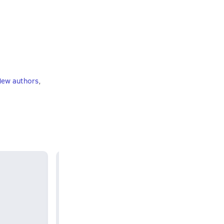
ew authors
,