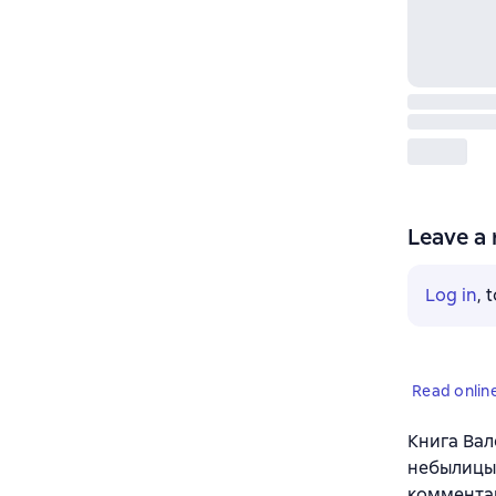
Leave a 
Log in
, 
Read onlin
Книга Вал
небылицы»
комментар