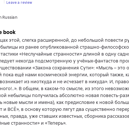
Leave a review
n Russian
e book
цах этой, слегка расширенной, до небольшой повести р
ебылицы из ранее опубликованной страшно-философск
тастики «Неслучайные странности» длиной в одну сад
ледует некогда подсмотренную у учёных-фантастов про
уществовании «Закона сохранения Сути»: «Мысль – это 
 пока ещё нами космической энергии, который также, ка
 возникает из ниоткуда и не исчезает в никуда». И, право
ого!..». В общем, в каком-то смысле, из этого невозмож
ной небылицы получилась абсолютно новая повесть-ра
ь новые мысли и имена), как предисловие к новой больш
т и ВСЁ», в основу которую лягут два существенно пер
ых, правда, уже ставших известных, сборника рассказо
ные странности» и «Теперь».