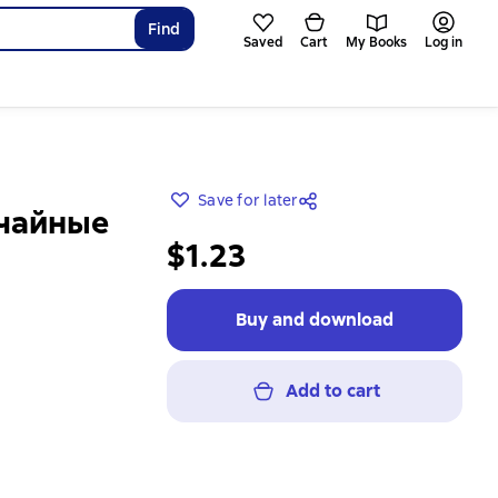
Find
Saved
Cart
My Books
Log in
Save for later
учайные
$1.23
Buy and download
Add to cart