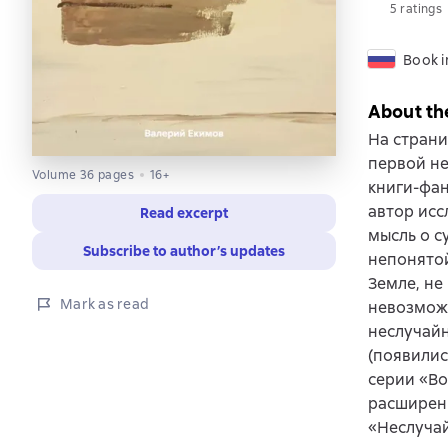
5 ratings
Book i
About th
На страни
первой н
Volume 36 pages
16+
книги-фан
автор исс
Read excerpt
мысль о с
Subscribe to author’s updates
непонятой
Земле, не
Mark as read
невозможн
неслучай
(появилис
серии «Во
расширенн
«Неслучай