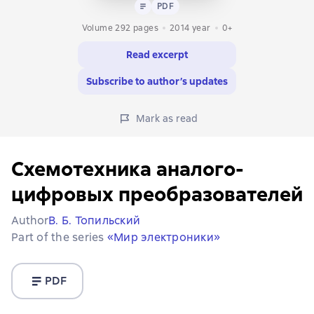
Text
PDF
PDF
Volume 292 pages
2014
year
0+
Read excerpt
Subscribe to author’s updates
Mark as read
Схемотехника аналого-
цифровых преобразователей
Author
В. Б. Топильский
Part of the series
«Мир электроники»
PDF