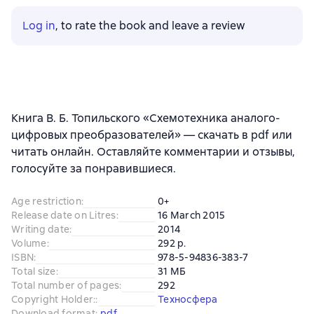
Log in
, to rate the book and leave a review
Книга В. Б. Топильского «Схемотехника аналого-
цифровых преобразователей» — скачать в pdf или
читать онлайн. Оставляйте комментарии и отзывы,
голосуйте за понравившиеся.
Age restriction
:
0+
Release date on Litres
:
16 March 2015
Writing date
:
2014
Volume
:
292 p.
ISBN
:
978-5-94836-383-7
Total size
:
31 МБ
Total number of pages
:
292
Copyright Holder:
:
Техносфера
Download format
:
pdf