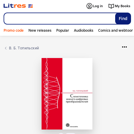
Log in
My Books
Find
Promo code
New releases
Popular
Audiobooks
Comics and webtoon
В. Б. Топильский