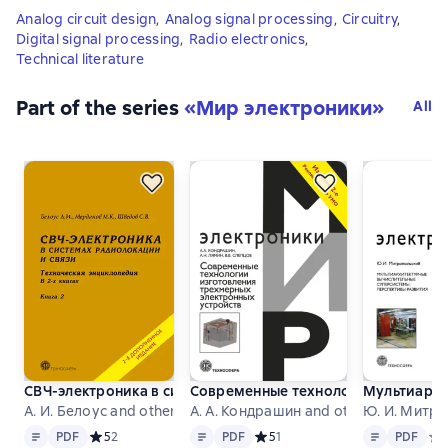
Analog circuit design
,
Analog signal processing
,
Circuitry
,
Digital signal processing
,
Radio electronics
,
Technical literature
Part of the series
«
Мир электроники
»
All
СВЧ-электроника в системах радиолокации и связи. Техни
Современные технологии изготовл
Мультиархи
А. И. Белоус and others
А. А. Кондрашин and others
Ю. И. Митр
Text
PDF
Text
PDF
Text
PDF
PDF
Средний рейтинг 5 на основе 2 оценок
5
2
PDF
Средний рейтинг 5 на основе 1 
5
1
PDF
Сре