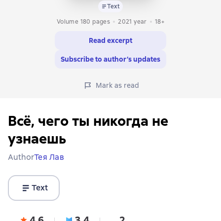
Text
Volume 180 pages
2021
year
18+
Read excerpt
Subscribe to author’s updates
Mark as read
Всё, чего ты никогда не
узнаешь
Author
Тея Лав
Text
4,6
3,4
2