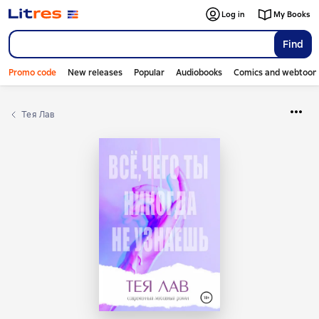
Log in
My Books
Find
Promo code
New releases
Popular
Audiobooks
Comics and webtoon
Тея Лав