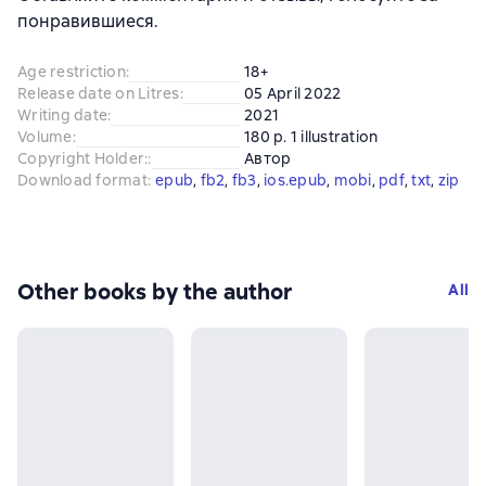
понравившиеся.
Age restriction
:
18+
Release date on Litres
:
05 April 2022
Writing date
:
2021
Volume
:
180 p. 1 illustration
Copyright Holder:
:
Автор
Download format
:
epub
, 
fb2
, 
fb3
, 
ios.epub
, 
mobi
, 
pdf
, 
txt
, 
zip
Other books by the author
All