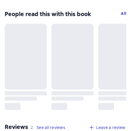
People read this with this book
All
Reviews
,
2 reviews
2
See all reviews
Leave a review