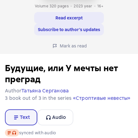
Volume 320 pages
2023
year
16+
Read excerpt
Subscribe to author’s updates
Mark as read
Будущие, или У мечты нет
преград
Author
Татьяна Серганова
3 book out of 3 in the series
«Строптивые невесты»
Text
Audio
Text
, audio format available
synced with audio