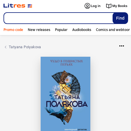
Log in
My Books
Find
Promo code
New releases
Popular
Audiobooks
Comics and webtoon
Tatyana Polyakova