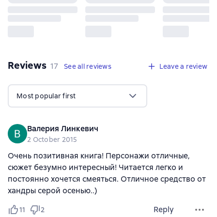
Reviews
,
17 reviews
17
See all reviews
Leave a review
Most popular first
Валерия Линкевич
2 October 2015
Очень позитивная книга! Персонажи отличные,
сюжет безумно интересный! Читается легко и
постоянно хочется смеяться. Отличное средство от
хандры серой осенью..)
Reply
11
2