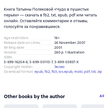
Книга Татьяны Поляковой «Чудо в пушистых
перьях» — скачать в fb2, txt, epub, pdf или читать
онлайн. Оставляйте комментарии и отзывы,
голосуйте за понравившиеся.
Age restriction
:
16+
Release date on Litres
:
26 November 2007
Writing date
:
2001
Volume
:
260 p. 1 illustration
ISBN
:
5-699-16204-6, 5-699-00110-7, 5-699-03837-X
Copyright Holder:
:
Эксмо
Download format
:
epub
, 
fb2
, 
fb3
, 
ios.epub
, 
mobi
, 
pdf
, 
txt
, 
zip
Other books by the author
All