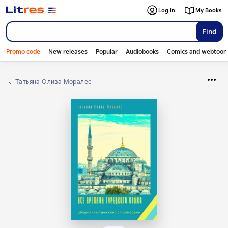
Log in
My Books
Find
Promo code
New releases
Popular
Audiobooks
Comics and webtoon
Татьяна Олива Моралес