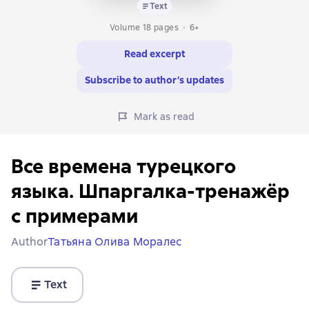
Text
Volume 18 pages
6+
Read excerpt
Subscribe to author’s updates
Mark as read
Все времена турецкого
языка. Шпаргалка-тренажёр
с примерами
Author
Татьяна Олива Моралес
Text