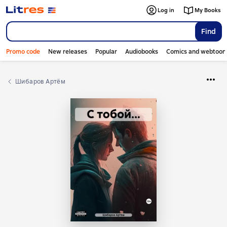
Log in
My Books
Find
Promo code
New releases
Popular
Audiobooks
Comics and webtoon
Шибаров Артём