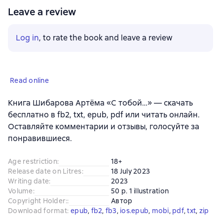
Leave a review
Log in
, to rate the book and leave a review
Read online
Книга Шибарова Артёма «С тобой…» — скачать
бесплатно в fb2, txt, epub, pdf или читать онлайн.
Оставляйте комментарии и отзывы, голосуйте за
понравившиеся.
Age restriction
:
18+
Release date on Litres
:
18 July 2023
Writing date
:
2023
Volume
:
50 p. 1 illustration
Copyright Holder:
:
Автор
Download format
:
epub
, 
fb2
, 
fb3
, 
ios.epub
, 
mobi
, 
pdf
, 
txt
, 
zip