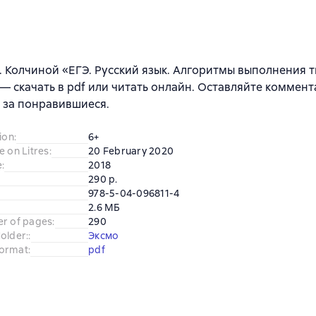
Е. Колчиной «ЕГЭ. Русский язык. Алгоритмы выполнения 
— скачать в pdf или читать онлайн. Оставляйте коммент
 за понравившиеся.
ion
:
6+
e on Litres
:
20 February 2020
e
:
2018
290 p.
978-5-04-096811-4
2.6 МБ
er of pages
:
290
older:
:
Эксмо
ormat
:
pdf