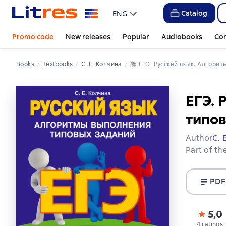
Catalog
ENG
Promo code
New releases
Popular
Audiobooks
Co
Books
Textbooks
С. Е. Колчина
📚 
ЕГЭ. Русский язык. Алгори
ЕГЭ. 
типо
Author
С. 
Part of th
PDF
5,0
4 ratings