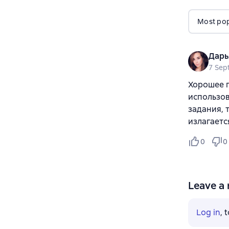
Most popu
Дарь
7 Sep
Хорошее п
использов
задания, 
излагаетс
0
0
Leave a 
Log in
, 