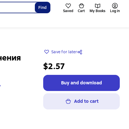
Find
Saved
Cart
My Books
Log in
Save for later
нения
$2.57
Buy and download
»
Add to cart