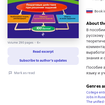
Book i
About th
В пособи
русскому 
теоретиче
Volume 290 pages
6+
коммента
Read excerpt
выработат
знания и 
Subscribe to author’s updates
Пособие а
языку и у
Mark as read
Genres a
College ent
Jobs in Rus
The unified