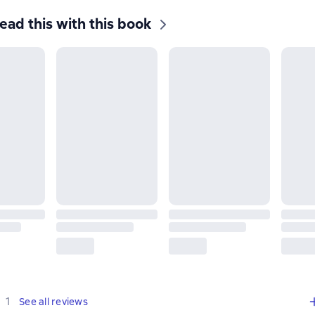
ead this with this book
,
1 review
1
See all reviews