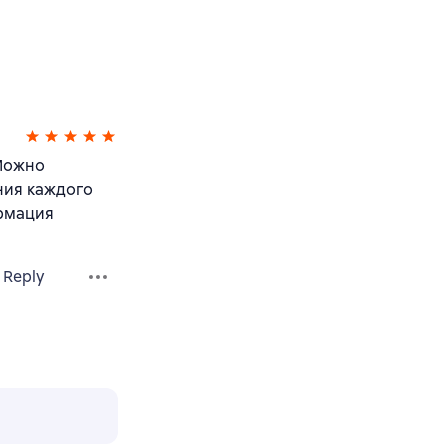
 Можно
ния каждого
ормация
Reply