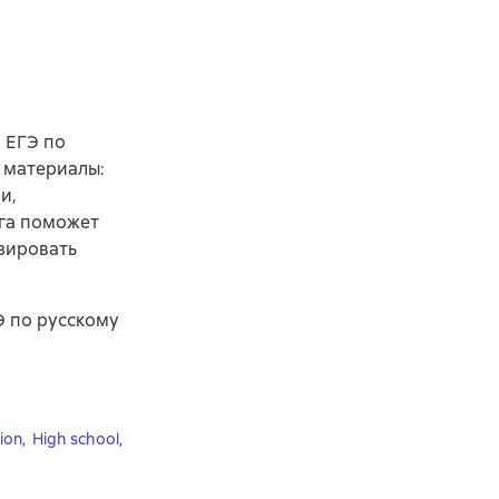
 ЕГЭ по
 материалы:
и,
га поможет
зировать
Э по русскому
ion
,
High school
,