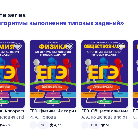
the series
лгоритмы выполнения типовых заданий
»
ия. Алгоритмы выполнения типовых заданий
ЕГЭ. Физика. Алгоритмы выполнения типовых за
ЕГЭ. Обществознание. А
ЕГ
шилович and others
И. А. Попова
А. А. Кошелева and others
С.
Text
PDF
Text
PDF
Te
редний рейтинг 4,2 на основе 6 оценок
4,2
6
PDF
Средний рейтинг 4,7 на основе 7 оценок
4,7
7
PDF
Средний рейтинг 5 
5
1