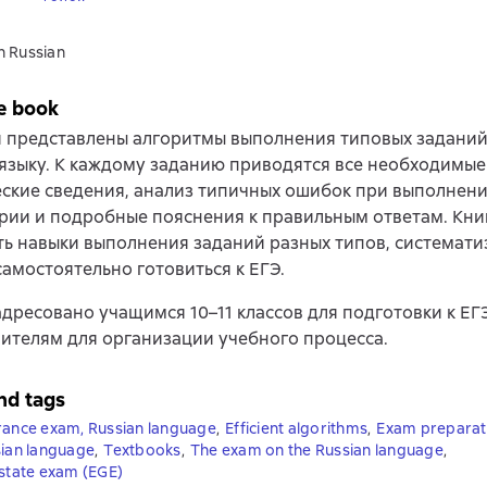
n Russian
e book
и представлены алгоритмы выполнения типовых заданий
языку. К каждому заданию приводятся все необходимые
ские сведения, анализ типичных ошибок при выполнени
рии и подробные пояснения к правильным ответам. Кни
ь навыки выполнения заданий разных типов, системати
самостоятельно готовиться к ЕГЭ.
дресовано учащимся 10–11 классов для подготовки к ЕГ
чителям для организации учебного процесса.
nd tags
rance exam, Russian language
,
Efficient algorithms
,
Exam preparat
sian language
,
Textbooks
,
The exam on the Russian language
,
 state exam (EGE)