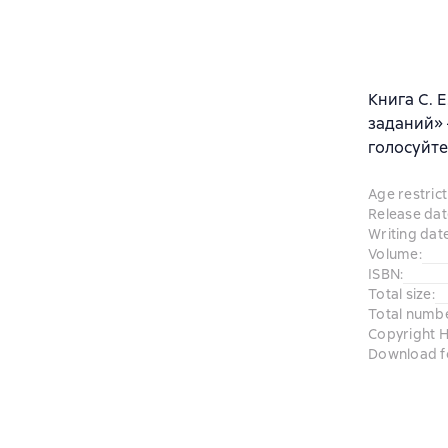
Книга С. 
заданий» 
голосуйте
Age restrict
Release dat
Writing dat
Volume
:
ISBN
:
Total size
:
Total numb
Copyright H
Download f