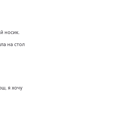
й носик.
ла на стол
юш, я хочу