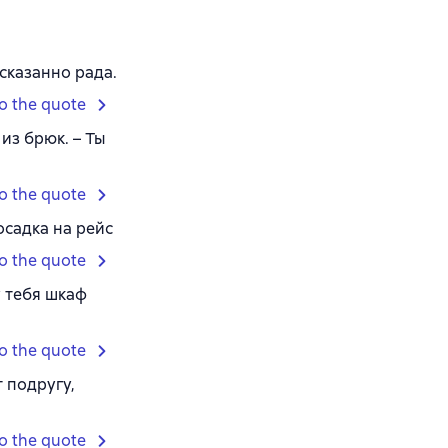
сказанно рада.
o the quote
из брюк. – Ты
o the quote
осадка на рейс
o the quote
у тебя шкаф
o the quote
 подругу,
o the quote