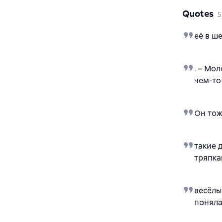
Quotes
5
её в ш
. – Мо
чем-то
Он тож
такие 
тряпка
весёлы
поняла