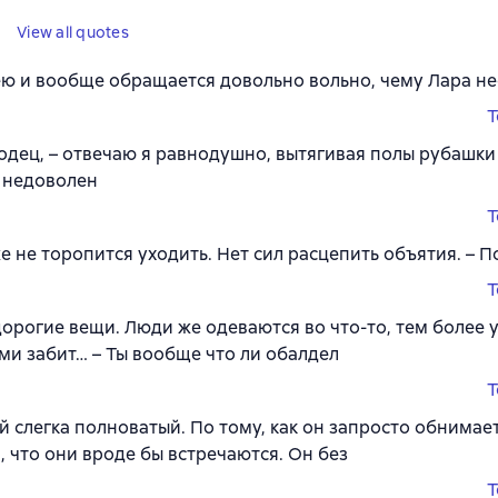
View all quotes
ею и вообще обращается довольно вольно, чему Лара не
T
лодец, – отвечаю я равнодушно, вытягивая полы рубашки 
 недоволен
T
е не торопится уходить. Нет сил расцепить объятия. – П
T
дорогие вещи. Люди же одеваются во что-то, тем более 
ми забит… – Ты вообще что ли обалдел
T
й слегка полноватый. По тому, как он запросто обнимает
, что они вроде бы встречаются. Он без
T