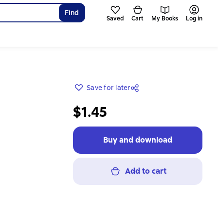
Find
Saved
Cart
My Books
Log in
Save for later
$1.45
Buy and download
Add to cart