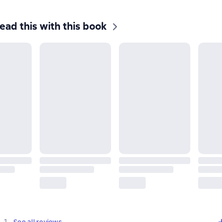
ead this with this book
,
1 review
1