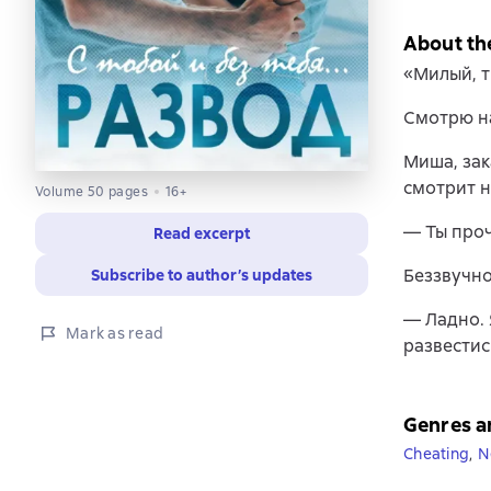
About th
«Милый, т
Смотрю на
Миша, зак
смотрит н
Volume 50 pages
16+
— Ты про
Read excerpt
Беззвучно
Subscribe to author’s updates
— Ладно. 
Mark as read
развестис
Genres a
Cheating
,
N