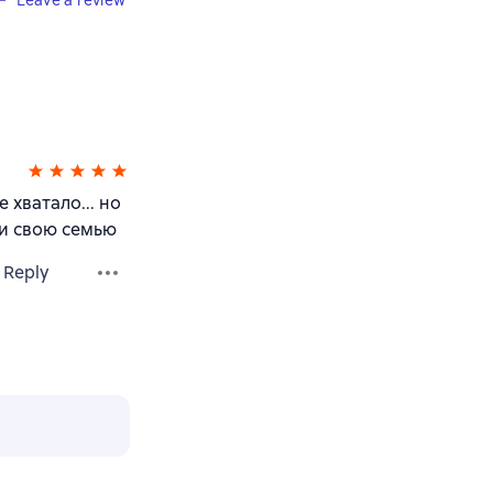
Leave a review
 хватало... но
 и свою семью
Reply