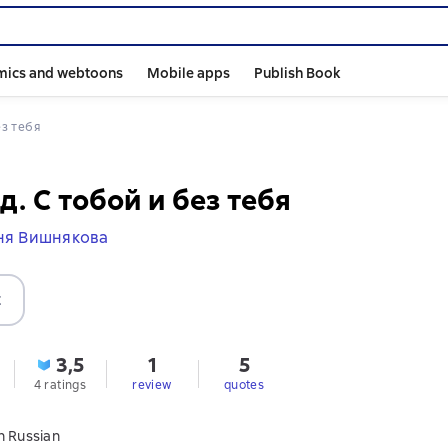
mics and webtoons
Mobile apps
Publish Book
ез тебя
д. С тобой и без тебя
ня Вишнякова
t
3,5
1
5
s
4 ratings
review
quotes
n Russian