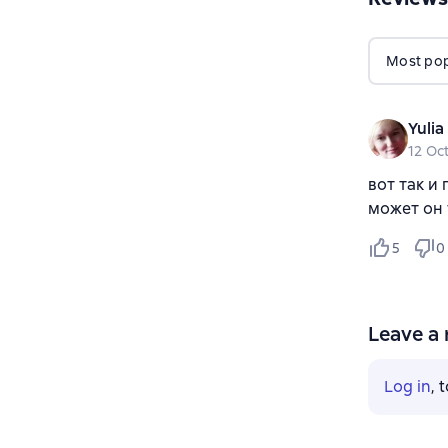
Most popu
Yuli
12 Oc
вот так и 
может он 
5
0
Leave a 
Log in
, 