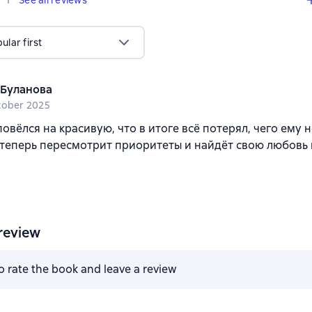
See all reviews
lar first
a Буланова
tober 2025
повёлся на красивую, что в итоге всё потерял, чего ему не
теперь пересмотрит приоритеты и найдёт свою любовь
review
to rate the book and leave a review