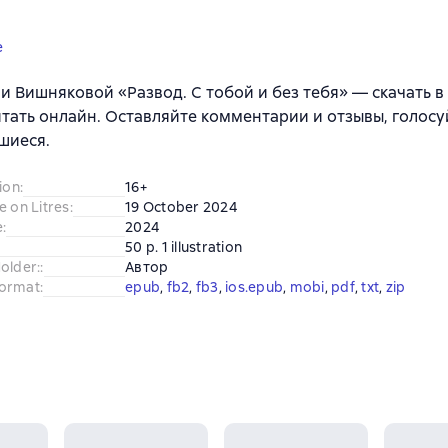
e
и Вишняковой «Развод. С тобой и без тебя» — скачать в fb
итать онлайн. Оставляйте комментарии и отзывы, голосу
шиеся.
ion
:
16+
e on Litres
:
19 October 2024
e
:
2024
50 p. 1 illustration
older:
:
Автор
ormat
:
epub
, 
fb2
, 
fb3
, 
ios.epub
, 
mobi
, 
pdf
, 
txt
, 
zip