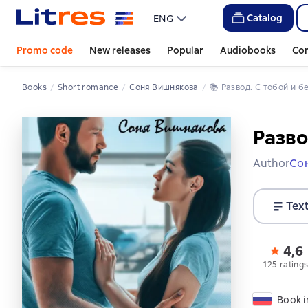
Catalog
ENG
Promo code
New releases
Popular
Audiobooks
Co
Books
Short romance
Соня Вишнякова
📚 
Развод. С тобой и б
Разво
Author
Со
Tex
4,6
125 rating
Book i