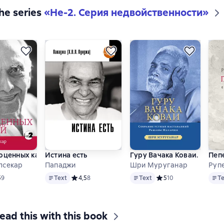
the series
«
Не-2. Серия недвойственности
»
гоценных камней
Истина есть
Гуру Вачака Коваи. Собр
Пеп
лсекар
Пападжи
Шри Муруганар
Руп
Text
Text
Text
дний рейтинг 5 на основе 9 оценок
5
9
Text
Средний рейтинг 4,5 на основе 8 оценок
4,5
8
Text
Средний рейтинг 5 на 
5
10
T
ead this with this book