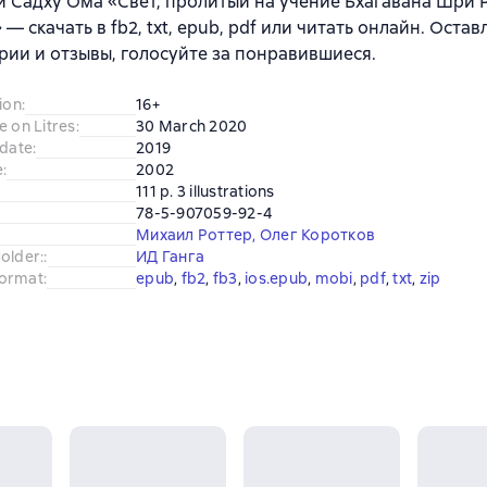
 Садху Ома «Свет, пролитый на учение Бхагавана Шри
— скачать в fb2, txt, epub, pdf или читать онлайн. Остав
ии и отзывы, голосуйте за понравившиеся.
ion
:
16+
e on Litres
:
30 March 2020
 date
:
2019
e
:
2002
111 p. 3 illustrations
78-5-907059-92-4
Михаил Роттер
,
Олег Коротков
older:
:
ИД Ганга
ormat
:
epub
, 
fb2
, 
fb3
, 
ios.epub
, 
mobi
, 
pdf
, 
txt
, 
zip