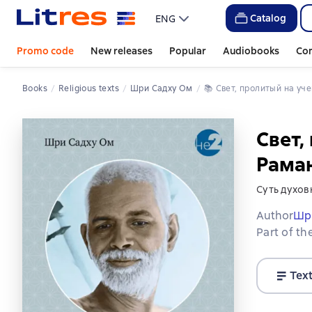
Catalog
ENG
Promo code
New releases
Popular
Audiobooks
Co
Books
Religious texts
Шри Садху Ом
📚 
Свет, пролитый на у
Свет,
Рама
Суть духов
Author
Шр
Part of th
Tex