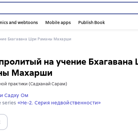
mics and webtoons
Mobile apps
Publish Book
чение Бхагавана Шри Раманы Махарши
 пролитый на учение Бхагавана
ны Махарши
ной практики (Садханай Сарам)
и Садху Ом
e series
«Не-2. Серия недвойственности»
t