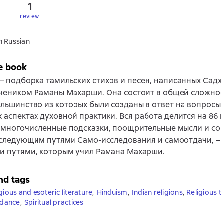
1
review
n Russian
e book
 – подборка тамильских стихов и песен, написанных Сад
чеником Раманы Махарши. Она состоит в общей сложнос
ольшинство из которых были созданы в ответ на вопросы
 аспектах духовной практики. Вся работа делится на 86 
 многочисленные подсказки, поощрительные мысли и со
следующим путями Само-исследования и самоотдачи, –
и путями, которым учил Рамана Махарши.
nd tags
gious and esoteric literature
,
Hinduism
,
Indian religions
,
Religious 
uidance
,
Spiritual practices