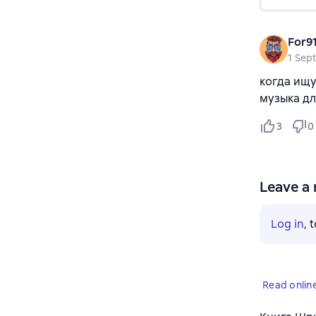
For9
1 Sep
когда ищу
музыка дл
3
0
Leave a 
Log in
, 
Read onlin