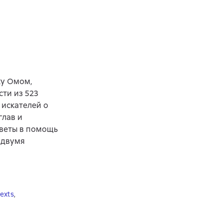
ху Омом,
ти из 523
 искателей о
глав и
веты в помощь
 двумя
texts
,