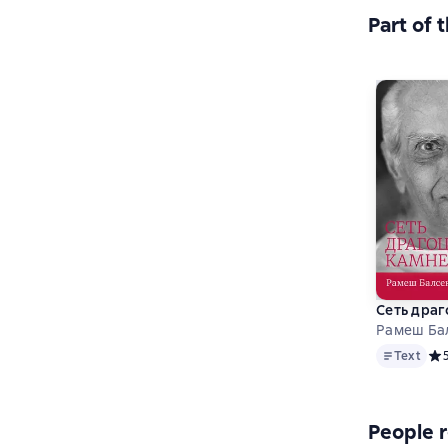
Part of 
Сеть дра
Рамеш Ба
Text
Text
Сре
People r