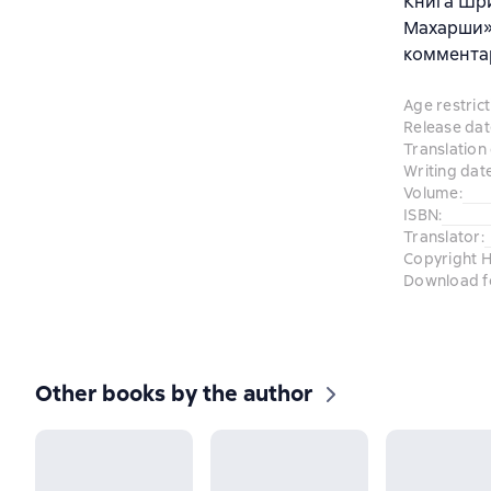
Книга Шри
Махарши» 
комментар
Age restrict
Release dat
Translation
Writing dat
Volume
:
ISBN
:
Translator
:
Copyright H
Download f
Other books by the author