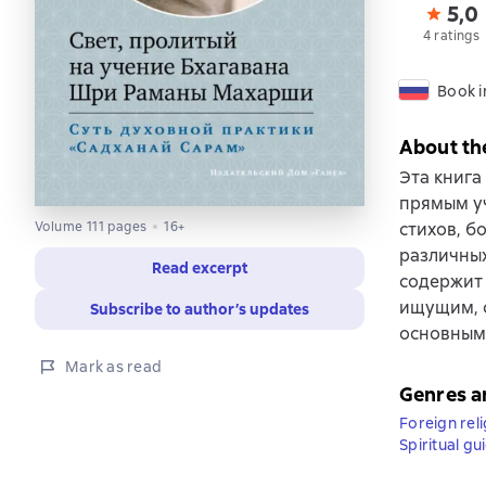
5,0
4 ratings
Book i
About th
Эта книга
прямым у
Volume 111 pages
16+
стихов, б
различных
Read excerpt
содержит
ищущим, 
Subscribe to author’s updates
основным
Mark as read
Genres a
Foreign reli
Spiritual g