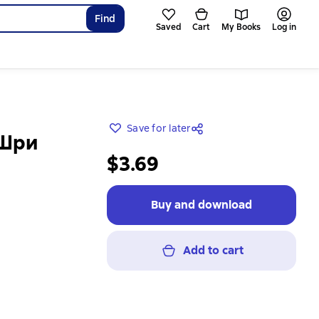
Find
Saved
Cart
My Books
Log in
Save for later
 Шри
$3.69
Buy and download
Add to cart