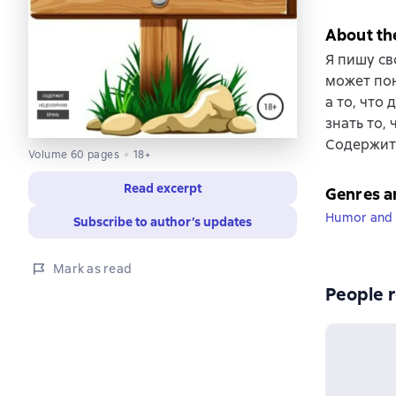
About th
Я пишу св
может пон
а то, что
знать то,
Содержит
Volume 60 pages
18+
Read excerpt
Genres a
Humor and 
Subscribe to author’s updates
Mark as read
People r