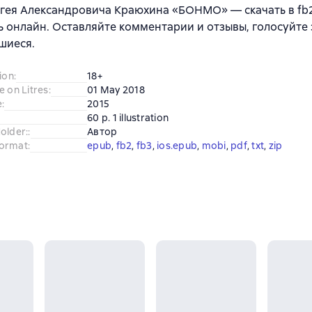
гея Александровича Краюхина «БОНМО» — скачать в fb2, 
ь онлайн. Оставляйте комментарии и отзывы, голосуйте 
шиеся.
ion
:
18+
e on Litres
:
01 May 2018
e
:
2015
60 p. 1 illustration
older:
:
Автор
ormat
:
epub
, 
fb2
, 
fb3
, 
ios.epub
, 
mobi
, 
pdf
, 
txt
, 
zip