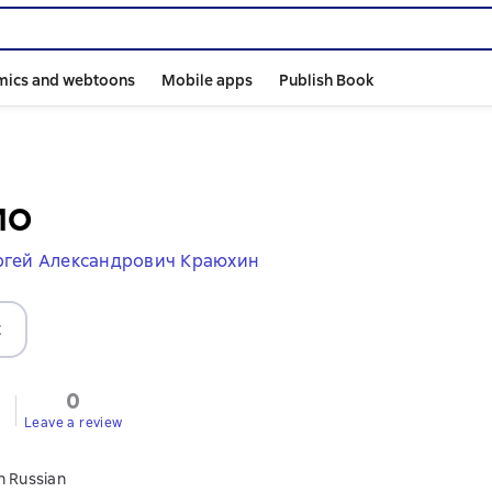
mics and webtoons
Mobile apps
Publish Book
МО
ргей Александрович Краюхин
t
0
Leave a review
n Russian