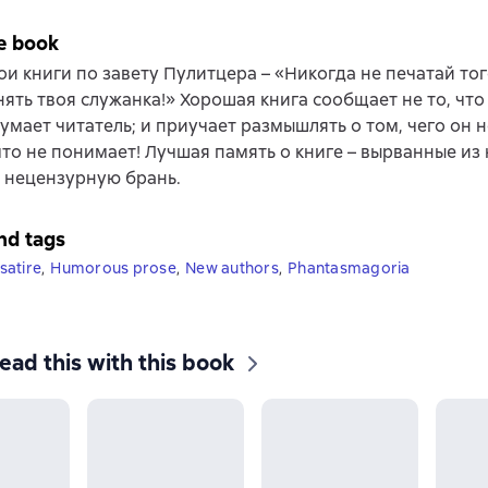
e book
ои книги по завету Пулитцера – «Никогда не печатай тог
ять твоя служанка!» Хорошая книга сообщает не то, что
 думает читатель; и приучает размышлять о том, чего он н
 что не понимает! Лучшая память о книге – вырванные из
 нецензурную брань.
nd tags
satire
,
Humorous prose
,
New authors
,
Phantasmagoria
ead this with this book