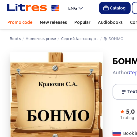
Catalog
ENG
Promo code
New releases
Popular
Audiobooks
Co
Books
Humorous prose
Сергей Александрович Краюхин
📚 
БОНМО
БОН
Author
Се
Tex
5,0
1 rating
Book i