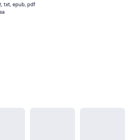
txt, epub, pdf
за