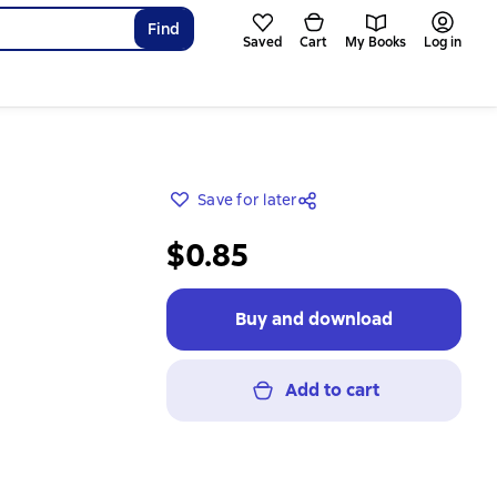
Find
Saved
Cart
My Books
Log in
Save for later
$0.85
Buy and download
Add to cart