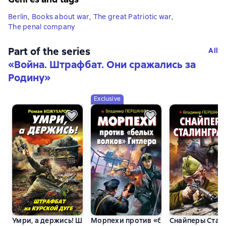
Berlin
,
Books about war
,
The great Patriotic war
,
The penal company
Part of the series
All
«
Война. Штрафбат. Они сражались за
Родину
»
Exclusive
Умри, а держись! Штрафбат на Курской дуге
Морпехи против «белых волков» Гит
Снайперы Стал