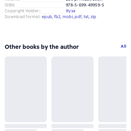
ISBN
:
978-5-699-49959-5
Copyright Holder:
:
Яуза
Download format
:
epub
, 
fb2
, 
mobi
, 
pdf
, 
txt
, 
zip
Other books by the author
All