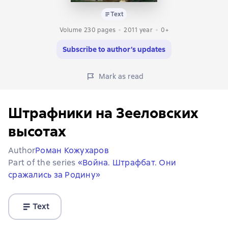
Text
Volume 230 pages
2011
year
0+
Subscribe to author’s updates
Mark as read
Штрафники на Зееловских
высотах
Author
Роман Кожухаров
Part of the series
«Война. Штрафбат. Они
сражались за Родину»
Text