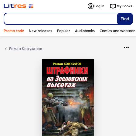
Log in
My Books
Find
Promo code
New releases
Popular
Audiobooks
Comics and webtoon
Роман Кожухаров