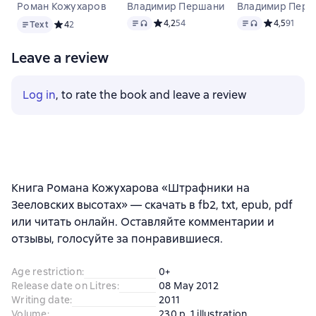
Роман Кожухаров
Владимир Першанин
Владимир Перш
Text
Text
, audio format available
Text
, audio format 
Средний рейтинг 4,2 на основе 54 оце
4,2
54
Средний рейт
4,5
91
Text
Средний рейтинг 4 на основе 2 оценок
4
2
Leave a review
Log in
, to rate the book and leave a review
Книга Романа Кожухарова «Штрафники на
Зееловских высотах» — скачать в fb2, txt, epub, pdf
или читать онлайн. Оставляйте комментарии и
отзывы, голосуйте за понравившиеся.
Age restriction
:
0+
Release date on Litres
:
08 May 2012
Writing date
:
2011
Volume
:
230 p. 1 illustration