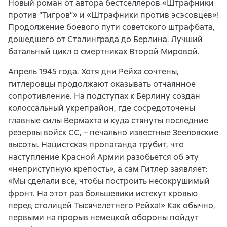
Новый роман от автора бестселлеров «Штрафники
против “Тигров”» и «Штрафники против эсэсовцев»!
Продолжение боевого пути советского штрафбата,
дошедшего от Сталинграда до Берлина. Лучший
батальный цикл о смертниках Второй Мировой.
Апрель 1945 года. Хотя дни Рейха сочтены,
гитлеровцы продолжают оказывать отчаянное
сопротивление. На подступах к Берлину создан
колоссальный укрепрайон, где сосредоточены
главные силы Вермахта и куда стянуты последние
резервы войск СС, – печально известные Зееловские
высоты. Нацистская пропаганда трубит, что
наступление Красной Армии разобьется об эту
«неприступную крепость», а сам Гитлер заявляет:
«Мы сделали все, чтобы построить несокрушимый
фронт. На этот раз большевики истекут кровью
перед столицей Тысячелетнего Рейха!» Как обычно,
первыми на прорыв немецкой обороны пойдут