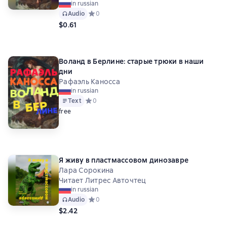
in russian
Audio
Средний рейтинг 0 на основе 0 оценок
0
$0.61
Воланд в Берлине: старые трюки в наши
дни
Рафаэль Каносса
in russian
Text
Средний рейтинг 0 на основе 0 оценок
0
free
Я живу в пластмассовом динозавре
Лара Сорокина
Читает Литрес Авточтец
in russian
Audio
Средний рейтинг 0 на основе 0 оценок
0
$2.42