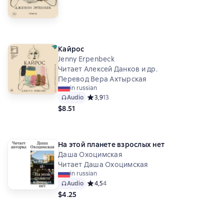
Кайрос
Jenny Erpenbeck
Читает Алексей Данков и др.
Перевод Вера Ахтырская
in russian
Audio
Средний рейтинг 3,9 на основе 13 оценок
3,9
13
$8.51
На этой планете взрослых нет
Даша Охоцимская
Читает Даша Охоцимская
in russian
Audio
Средний рейтинг 4,5 на основе 4 оценок
4,5
4
$4.25