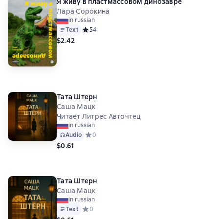
Я живу в пластмассовом динозавре
Лара Сорокина
in russian
Text
Средний рейтинг 5 на основе 4 оценок
5
4
$2.42
Тата Штерн
Саша Мацк
Читает Литрес Авточтец
in russian
Audio
Средний рейтинг 0 на основе 0 оценок
0
$0.61
Тата Штерн
Саша Мацк
in russian
Text
Средний рейтинг 0 на основе 0 оценок
0