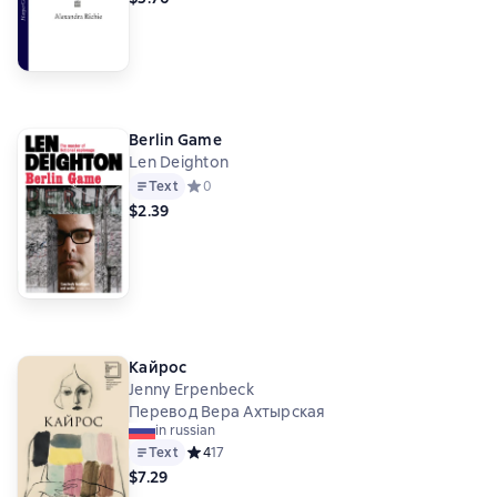
Berlin Game
Len Deighton
Text
Средний рейтинг 0 на основе 0 оценок
0
$2.39
Кайрос
Jenny Erpenbeck
Перевод Вера Ахтырская
in russian
Text
Средний рейтинг 4 на основе 17 оценок
4
17
$7.29