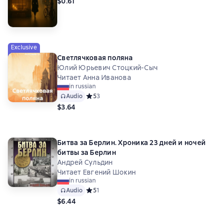
$0.61
Exclusive
Светлячковая поляна
Юлий Юрьевич Стоцкий-Сыч
Читает Анна Иванова
in russian
Audio
Средний рейтинг 5 на основе 3 оценок
5
3
$3.64
Битва за Берлин. Хроника 23 дней и ночей
битвы за Берлин
Андрей Сульдин
Читает Евгений Шокин
in russian
Audio
Средний рейтинг 5 на основе 1 оценок
5
1
$6.44