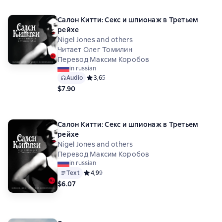
Салон Китти: Секс и шпионаж в Третьем
рейхе
Nigel Jones and others
Читает Олег Томилин
Перевод Максим Коробов
in russian
Audio
Средний рейтинг 3,6 на основе 5 оценок
3,6
5
$7.90
Салон Китти: Секс и шпионаж в Третьем
рейхе
Nigel Jones and others
Перевод Максим Коробов
in russian
Text
Средний рейтинг 4,9 на основе 9 оценок
4,9
9
$6.07