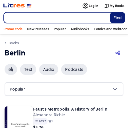
Log in
My Books
Find
Promo code
New releases
Popular
Audiobooks
Comics and webtoon
Books
Berlin
Text
Audio
Podcasts
Popular
Faust’s Metropolis: A History of Berlin
Alexandra Richie
Text
Средний рейтинг 0 на основе 0 оценок
0
$5.76