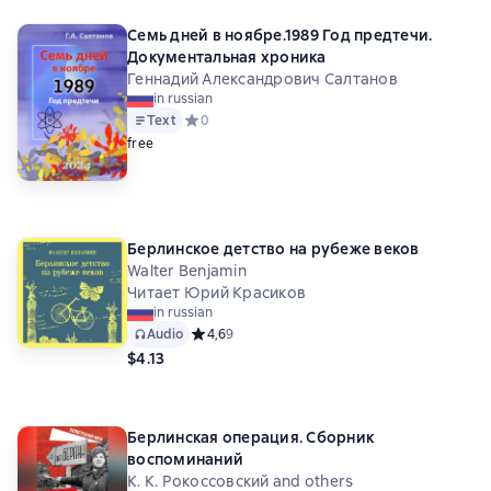
Семь дней в ноябре.1989 Год предтечи.
Документальная хроника
Геннадий Александрович Салтанов
in russian
Text
Средний рейтинг 0 на основе 0 оценок
0
free
Берлинское детство на рубеже веков
Walter Benjamin
Читает Юрий Красиков
in russian
Audio
Средний рейтинг 4,6 на основе 9 оценок
4,6
9
$4.13
Берлинская операция. Сборник
воспоминаний
К. К. Рокоссовский and others