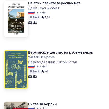
На этой планете взрослых нет
Даша Охоцимская
in russian
Text
Средний рейтинг 4,8 на основе 17 оценок
4,8
17
$3.88
Берлинское детство на рубеже веков
Walter Benjamin
Перевод Галина Снежинская
in russian
Text
Средний рейтинг 5 на основе 4 оценок
5
4
$3.52
Битва за Берлин
in russian