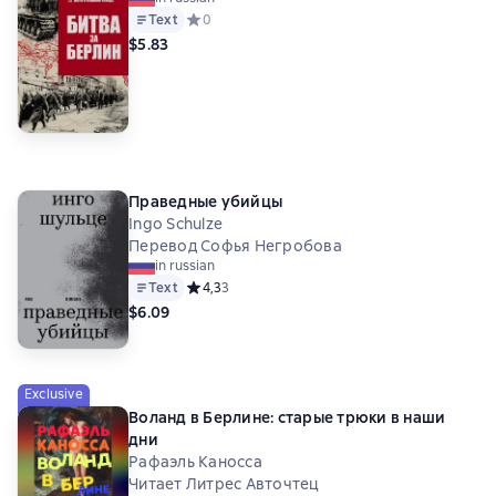
Text
Средний рейтинг 0 на основе 0 оценок
0
$5.83
Праведные убийцы
Ingo Schulze
Перевод Софья Негробова
in russian
Text
Средний рейтинг 4,3 на основе 3 оценок
4,3
3
$6.09
Exclusive
Воланд в Берлине: старые трюки в наши
дни
Рафаэль Каносса
Читает Литрес Авточтец