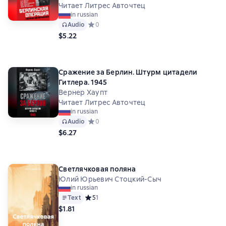
Читает Литрес Авточтец
in russian
Audio
Средний рейтинг 0 на основе 0 оценок
0
$5.22
Сражение за Берлин. Штурм цитадели
Гитлера. 1945
Вернер Хаупт
Читает Литрес Авточтец
in russian
Audio
Средний рейтинг 0 на основе 0 оценок
0
$6.27
Светлячковая поляна
Юлий Юрьевич Стоцкий-Сыч
in russian
Text
Средний рейтинг 5 на основе 1 оценок
5
1
$1.81