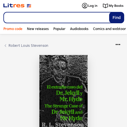
Log in
My Books
Find
Promo code
New releases
Popular
Audiobooks
Comics and webtoon
Robert Louis Stevenson