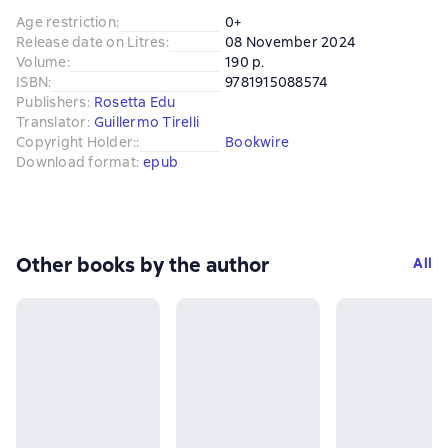
Age restriction
:
0+
Release date on Litres
:
08 November 2024
Volume
:
190 p.
ISBN
:
9781915088574
Publishers
:
Rosetta Edu
Translator
:
Guillermo Tirelli
Copyright Holder:
:
Bookwire
Download format
:
epub
Other books by the author
All