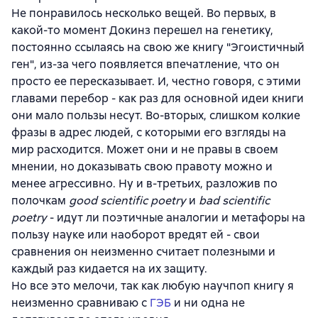
Не понравилось несколько вещей. Во первых, в
какой-то момент Докинз перешел на генетику,
постоянно ссылаясь на свою же книгу "Эгоистичный
ген", из-за чего появляется впечатление, что он
просто ее пересказывает. И, честно говоря, с этими
главами перебор - как раз для основной идеи книги
они мало пользы несут. Во-вторых, слишком колкие
фразы в адрес людей, с которыми его взгляды на
мир расходится. Может они и не правы в своем
мнении, но доказывать свою правоту можно и
менее агрессивно. Ну и в-третьих, разложив по
полочкам
good scientific poetry
и
bad scientific
poetry
- идут ли поэтичные аналогии и метафоры на
пользу науке или наоборот вредят ей - свои
сравнения он неизменно считает полезными и
каждый раз кидается на их защиту.
Но все это мелочи, так как любую научпоп книгу я
неизменно сравниваю с
ГЭБ
и ни одна не