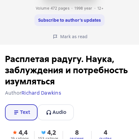
Volume 472 pages
1998
year
12+
Subscribe to author’s updates
Mark as read
Расплетая радугу. Наука,
заблуждения и потребность
изумляться
Author
Richard Dawkins
Text
Audio
4,4
4,2
8
4
19 ratings
153 ratings
reviews
quotes