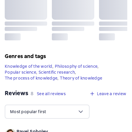
Genres and tags
Knowledge of the world
,
Philosophy of science
,
Popular science
,
Scientific research
,
The process of knowledge
,
Theory of knowledge
Reviews
,
8 reviews
8
See all reviews
Leave a review
Most popular first
Pavel Sobolev