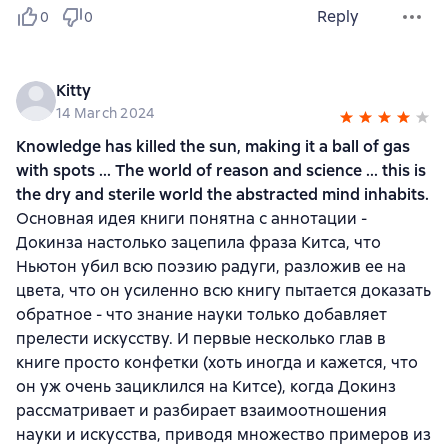
Reply
0
0
Kitty
14 March 2024
Knowledge has killed the sun, making it a ball of gas
with spots ... The world of reason and science ... this is
the dry and sterile world the abstracted mind inhabits.
Основная идея книги понятна с аннотации -
Докинза настолько зацепила фраза Китса, что
Ньютон убил всю поэзию радуги, разложив ее на
цвета, что он усиленно всю книгу пытается доказать
обратное - что знание науки только добавляет
прелести искусству. И первые несколько глав в
книге просто конфетки (хоть иногда и кажется, что
он уж очень зациклился на Китсе), когда Докинз
рассматривает и разбирает взаимоотношения
науки и искусства, приводя множество примеров из