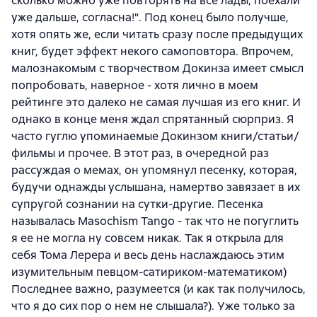
сколько можно уже повторять на все лады, поехали
уже дальше, согласна!". Под конец было получше,
хотя опять же, если читать сразу после предыдущих
книг, будет эффект некого самоповтора. Впрочем,
малознакомым с творчеством Докинза имеет смысл
попробовать, наверное - хотя лично в моем
рейтинге это далеко не самая лучшая из его книг. И
однако в конце меня ждал спрятанный сюрприз. Я
часто гуглю упоминаемые Докинзом книги/статьи/
фильмы и прочее. В этот раз, в очередной раз
рассуждая о мемах, он упомянул песенку, которая,
будучи однажды услышана, намертво завязает в их
супругой сознании на сутки-другие. Песенка
называлась Masochism Tango - так что не погуглить
я ее не могла ну совсем никак. Так я открыла для
себя Тома Лерера и весь день наслаждаюсь этим
изумительным певцом-сатириком-математиком)
Последнее важно, разумеется (и как так получилось,
что я до сих пор о нем не слышала?). Уже только за