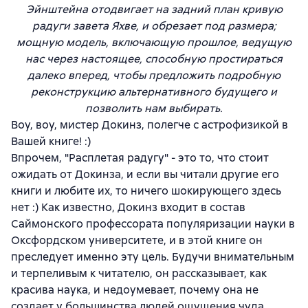
Эйнштейна отодвигает на задний план кривую
радуги завета Яхве, и обрезает под размера;
мощную модель, включающую прошлое, ведущую
нас через настоящее, способную простираться
далеко вперед, чтобы предложить подробную
реконструкцию альтернативного будущего и
позволить нам выбирать.
Воу, воу, мистер Докинз, полегче с астрофизикой в
Вашей книге! :)
Впрочем, "Расплетая радугу" - это то, что стоит
ожидать от Докинза, и если вы читали другие его
книги и любите их, то ничего шокирующего здесь
нет :) Как известно, Докинз входит в состав
Саймонского профессората популяризации науки в
Оксфордском университете, и в этой книге он
преследует именно эту цель. Будучи внимательным
и терпеливым к читателю, он рассказывает, как
красива наука, и недоумевает, почему она не
создает у большинства людей ощущения чуда.