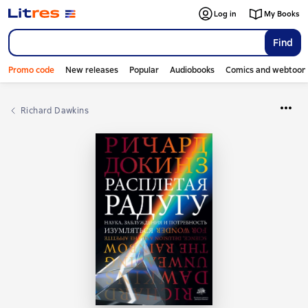
Log in
My Books
Find
Promo code
New releases
Popular
Audiobooks
Comics and webtoon
Richard Dawkins