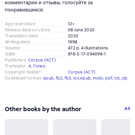
комментарии и отзывы, голосуйте за
понравившиеся.
Age restriction
:
12+
Release date on Litres
:
08 June 2020
Translation date
:
2020
Writing date
:
1998
Volume
:
472 p. 4 illustrations
ISBN
:
978-5-17-094098-1
Publishers
:
Corpus (АСТ)
Translator
:
А. Гопко
Copyright Holder:
:
Corpus (АСТ)
Download format
:
epub
, 
fb2
, 
fb3
, 
ios.epub
, 
mobi
, 
pdf
, 
txt
, 
zip
Other books by the author
All