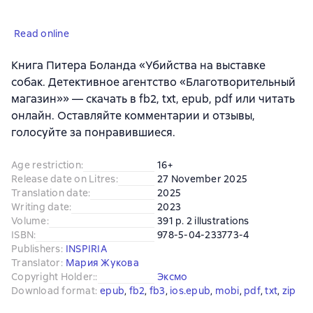
Read online
Книга Питера Боланда «Убийства на выставке
собак. Детективное агентство «Благотворительный
магазин»» — скачать в fb2, txt, epub, pdf или читать
онлайн. Оставляйте комментарии и отзывы,
голосуйте за понравившиеся.
Age restriction
:
16+
Release date on Litres
:
27 November 2025
Translation date
:
2025
Writing date
:
2023
Volume
:
391 p. 2 illustrations
ISBN
:
978-5-04-233773-4
Publishers
:
INSPIRIA
Translator
:
Мария Жукова
Copyright Holder:
:
Эксмо
Download format
:
epub
, 
fb2
, 
fb3
, 
ios.epub
, 
mobi
, 
pdf
, 
txt
, 
zip