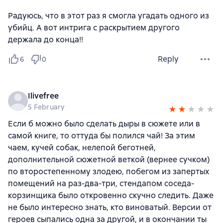
Радуюсь, что в этот раз я смогла угадать одного из
убийц. А вот интрига с раскрытием другого
держала до конца!!
Reply
6
0
Ilivefree
5 February
Если б можно было сделать дыры в сюжете или в
самой книге, то оттуда бы полился чай! За этим
чаем, кучей собак, нелепой беготней,
дополнительной сюжетной веткой (вернее сучком)
по второстепенному злодею, побегом из запертых
помещений на раз-два-три, стендапом соседа-
корзинщика было откровенно скучно следить. Даже
не было интересно знать, кто виноватый. Версии от
героев сыпались одна за другой, и в окончании ты