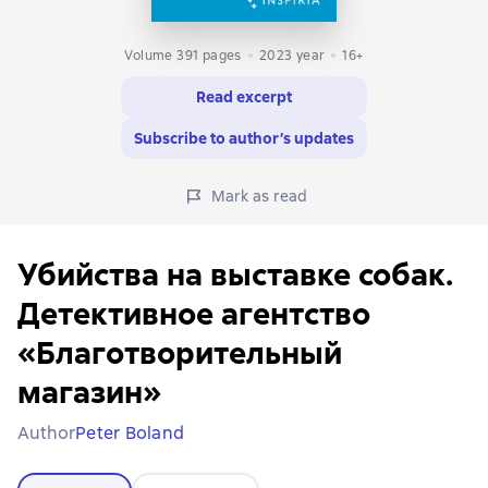
Volume 391 pages
2023
year
16+
Read excerpt
Subscribe to author’s updates
Mark as read
Убийства на выставке собак.
Детективное агентство
«Благотворительный
магазин»
Author
Peter Boland