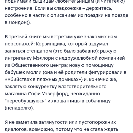
поднимали сыщицам-любительницам (и читателю)
настроение. Если вы сладкоежка – держитесь,
особенно в части с описанием их поездки на поезде
в Лондон)).
В третьей книге мы встретим уже знакомых нам
персонажей: Корзинщика, который вздумал
заняться стендапом (это было забавно); рыжую
интриганку Мэллори с недружелюбной компанией
из Общественного центра; новую помощницу
бабушек Молли (она и её родители фигурировали в
«Убийствах в пляжных домиках») и, конечно же,
заклятую конкурентку Благотворительного
магазина Софи Уэзерфорд, неожиданно
"переобувшуюся" из кошатницы в собачницу
(ненадолго).
Я не заметила затянутости или пустопорожних
диалогов, возможно, потому что не стала ждать