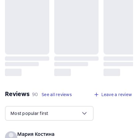
Reviews
,
90 reviews
90
See all reviews
Leave a review
Most popular first
Мария Костина