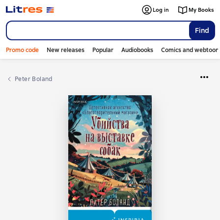
Log in
My Books
Find
Promo code
New releases
Popular
Audiobooks
Comics and webtoon
Peter Boland