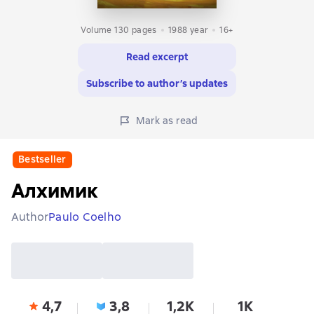
Volume 130 pages
1988
year
16+
Read excerpt
Subscribe to author’s updates
Mark as read
Bestseller
Алхимик
Author
Paulo Coelho
4,7
3,8
1,2K
1K