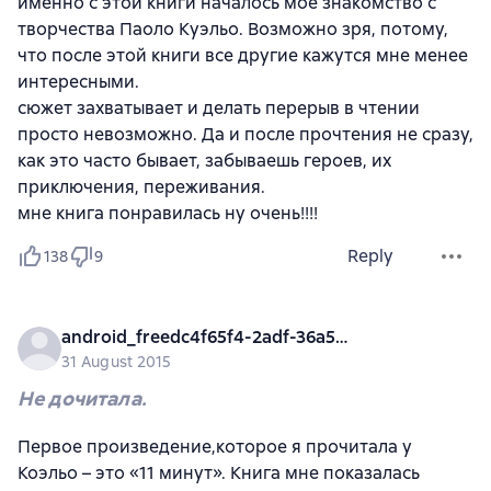
именно с этой книги началось мое знакомство с
творчества Паоло Куэльо. Возможно зря, потому,
что после этой книги все другие кажутся мне менее
интересными.
сюжет захватывает и делать перерыв в чтении
просто невозможно. Да и после прочтения не сразу,
как это часто бывает, забываешь героев, их
приключения, переживания.
мне книга понравилась ну очень!!!!
Reply
138
9
android_freedc4f65f4-2adf-36a5-9943-a1ab9d9b4f4d
31 August 2015
Не дочитала.
Первое произведение,которое я прочитала у
Коэльо – это «11 минут». Книга мне показалась