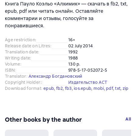
Книга Пауло Коэльо «Алхимик» — скачать в fb2, txt,
epub, pdf или читать онлайн. Оставляйте
комментарии и отзывы, голосуйте за
понравившиеся.
Age restriction
:
16+
Release date on Litres
:
02 July 2014
Translation date
:
1992
Writing date
:
1988
Volume
:
130 p.
ISBN
:
978-5-17-052072-5
Translator
:
Александр Богдановский
Copyright Holder:
:
Издательство АСТ
Download format
:
epub
, 
fb2
, 
fb3
, 
ios.epub
, 
mobi
, 
pdf
, 
txt
, 
zip
Other books by the author
All