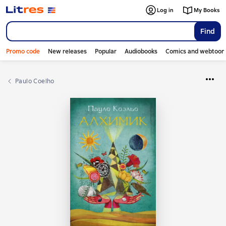
Log in
My Books
Find
Promo code
New releases
Popular
Audiobooks
Comics and webtoon
Paulo Coelho