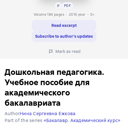
Text
PDF
PDF
Volume 184 pages
2016
year
0+
Read excerpt
Subscribe to author’s updates
Mark as read
Дошкольная педагогика.
Учебное пособие для
академического
бакалавриата
Author
Нина Сергеевна Ежкова
Part of the series
«Бакалавр. Академический курс»