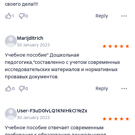
своего дела!!!!
Reply
1
0
Marijditrich
30 January 2025
Учебное пособие" Дошкольная
педогогика,"составленно с учетом современных
исследовательских материалов и нормативных
провавых документов.
Reply
0
0
User-F3uD0lvLQ1KNIHkCIYeZx
30 January 2025
Учебное пособие отвечает современным
требования к образованию дошкольников,