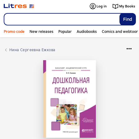
Log in
My Books
Find
Promo code
New releases
Popular
Audiobooks
Comics and webtoon
Нина Сергеевна Ежкова