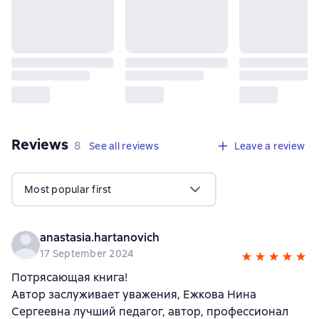
Reviews
,
8 reviews
8
See all reviews
Leave a review
Most popular first
anastasia.hartanovich
17 September 2024
Потрясающая книга!
Автор заслуживает уважения, Ежкова Нина
Сергеевна лучший педагог, автор, профессионал