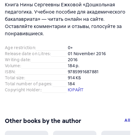
Книга Нины Сергеевны Ежковой «Дошкольная
педагогика. Учебное пособие для академического
бакалавриата» — читать онлайн на сайте.
Оставляйте комментарии и отзывы, голосуйте за
понравившиеся.
Age restriction
:
0+
Release date on Litres
:
01 November 2016
Writing date
:
2016
Volume
:
184 p.
ISBN
:
9785991687881
Total size
:
914 КБ
Total number of pages
:
184
Copyright Holder:
:
ЮРАЙТ
Other books by the author
All