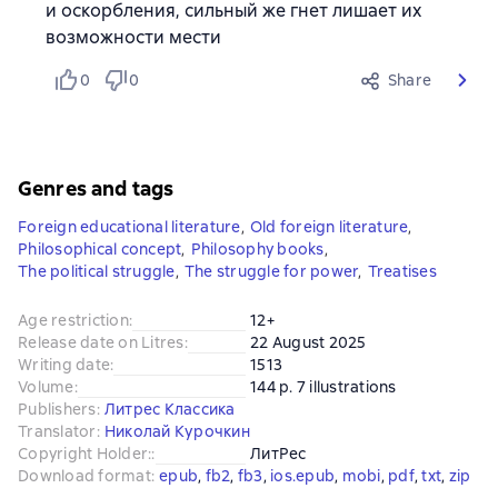
и оскорбления, сильный же гнет лишает их
возможности мести
0
0
Share
Genres and tags
Foreign educational literature
,
Old foreign literature
,
Philosophical concept
,
Philosophy books
,
The political struggle
,
The struggle for power
,
Treatises
Age restriction
:
12+
Release date on Litres
:
22 August 2025
Writing date
:
1513
Volume
:
144 p. 7 illustrations
Publishers
:
Литрес Классика
Translator
:
Николай Курочкин
Copyright Holder:
:
ЛитРес
Download format
:
epub
, 
fb2
, 
fb3
, 
ios.epub
, 
mobi
, 
pdf
, 
txt
, 
zip