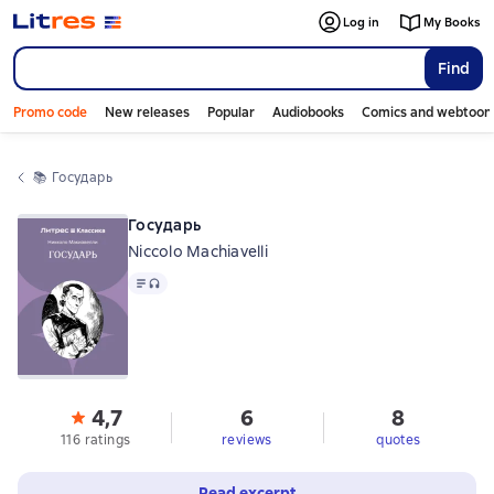
Log in
My Books
Find
Promo code
New releases
Popular
Audiobooks
Comics and webtoon
📚 
Государь
Государь
Niccolo Machiavelli
Text
, audio format available
4,7
6
8
116 ratings
reviews
quotes
Read excerpt