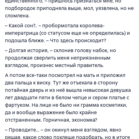
единственного, – пришлось признаться мне, но
подбородок приподняла выше, мол, уязвлена, но не
сломлена.
– Какой сон?.. – пробормотала королева-
императрица (со статусом еще не определилась) и
подошла ближе. – Что здесь происходит?
– Долгая история, – склонив голову набок, но
продолжая сверлить меня неприязненным
взглядом, произнес местный правитель.
А потом все-таки посмотрел на мать и приложил
два пальца к виску. Тут же отъехала в сторону
потайная дверь и из неё вышла невысокая девушка
лет двадцати пяти в белом чепце и сером платье с
фартуком. На лице не было ни грамма косметики,
да и вообще выражение было крайне
отстраненным. Горничная, экономка?
– Проводите… – он окинул меня взглядом, явно
решая, какое слово похлеще подобрать, но в итоге