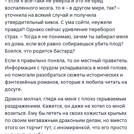
– Если я всё-таки не умерла и это не бред
воспаленного мозга, то я – в другом мире, так? –
уточнила на всякий случай и получила
утвердительный кивок. С ума сойти, неужели
правда?! Однако сейчас удивление переборол
страх. – Тогда я не понимаю, зачем ты забирал меня
из дома, если всё равно собираешься убить плод?
Боялся, что родится бастард?
Если я правильно поняла, то он местный правитель.
Информация с трудом укладывалась в моей голове,
но помогали разобраться сюжеты исторических и
фэнтезийных романов, которые я любила читать на
досуге.
Дракон молчал, глядя на меня с плохо скрываемым
раздражением. Кажется, он даже не хотел со мной
возиться. Ему бы лететь на своих кожистых крыльях
по своим мегаважным драконьим делам, но вместо
этого он торчит тут, с иномирянкой, что его просто