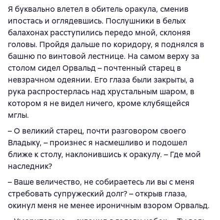
Я буквально влетел в обитель оракула, сменив
ипостась и оглядевшись. Послушники в белых
балахонах расступились передо мной, склоняя
головы. Пройдя дальше по коридору, я поднялся в
башню по винтовой лестнице. На самом верху за
столом сидел Орвальд – почтенный старец в
невзрачном одеянии. Его глаза были закрыты, а
рука распростерлась над хрустальным шаром, в
котором я не видел ничего, кроме клубящейся
мглы.
– О великий старец, почти разговором своего
Владыку, – произнес я насмешливо и подошел
ближе к столу, наклонившись к оракулу. – Где мой
наследник?
– Ваше величество, не собираетесь ли вы с меня
стребовать супружеский долг? – открыв глаза,
окинул меня не менее ироничным взором Орвальд.