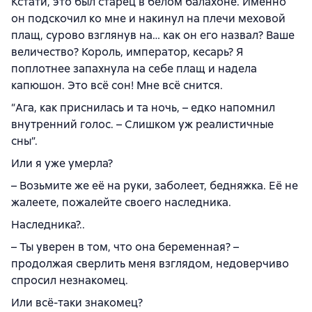
Кстати, это был старец в белом балахоне. Именно
он подскочил ко мне и накинул на плечи меховой
плащ, сурово взглянув на… как он его назвал? Ваше
величество? Король, император, кесарь? Я
поплотнее запахнула на себе плащ и надела
капюшон. Это всё сон! Мне всё снится.
“Ага, как приснилась и та ночь, – едко напомнил
внутренний голос. – Слишком уж реалистичные
сны”.
Или я уже умерла?
– Возьмите же её на руки, заболеет, бедняжка. Её не
жалеете, пожалейте своего наследника.
Наследника?..
– Ты уверен в том, что она беременная? –
продолжая сверлить меня взглядом, недоверчиво
спросил незнакомец.
Или всё-таки знакомец?