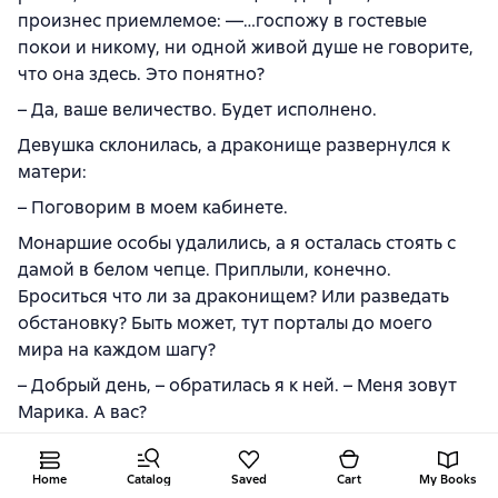
произнес приемлемое: —…госпожу в гостевые
покои и никому, ни одной живой душе не говорите,
что она здесь. Это понятно?
– Да, ваше величество. Будет исполнено.
Девушка склонилась, а драконище развернулся к
матери:
– Поговорим в моем кабинете.
Монаршие особы удалились, а я осталась стоять с
дамой в белом чепце. Приплыли, конечно.
Броситься что ли за драконищем? Или разведать
обстановку? Быть может, тут порталы до моего
мира на каждом шагу?
– Добрый день, – обратилась я к ней. – Меня зовут
Марика. А вас?
– Джудит, – растерянность сквозила в её голосе. –
Горничная.
Home
Catalog
Saved
Cart
My Books