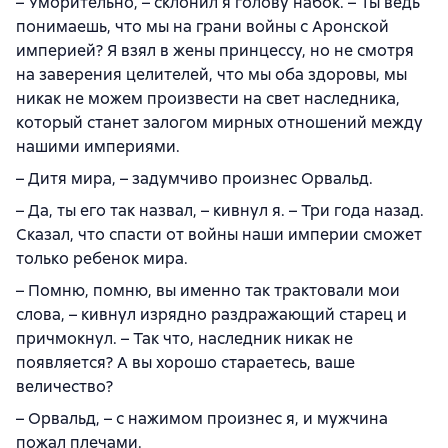
– Уморительно, – склонил я голову набок. – Ты ведь
понимаешь, что мы на грани войны с Аронской
империей? Я взял в жены принцессу, но не смотря
на заверения целителей, что мы оба здоровы, мы
никак не можем произвести на свет наследника,
который станет залогом мирных отношений между
нашими империями.
– Дитя мира, – задумчиво произнес Орвальд.
– Да, ты его так назвал, – кивнул я. – Три года назад.
Сказал, что спасти от войны наши империи сможет
только ребенок мира.
– Помню, помню, вы именно так трактовали мои
слова, – кивнул изрядно раздражающий старец и
причмокнул. – Так что, наследник никак не
появляется? А вы хорошо стараетесь, ваше
величество?
– Орвальд, – с нажимом произнес я, и мужчина
пожал плечами.