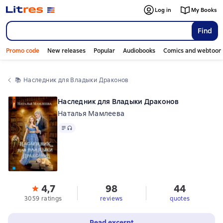
Log in
My Books
Find
Promo code
New releases
Popular
Audiobooks
Comics and webtoon
📚 
Наследник для Владыки Драконов
Наследник для Владыки Драконов
Наталья Мамлеева
Text
, audio format available
4,7
98
44
3059 ratings
reviews
quotes
Read excerpt