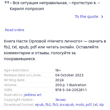
– Вся ситуация неправильная, – протестую я. –
Кирилл попросил
To the quote
Read online
Книга Насти Орловой «Ничего личного» — скачать в
fb2, txt, epub, pdf или читать онлайн. Оставляйте
комментарии и отзывы, голосуйте за
понравившиеся.
Age restriction
:
16+
Release date on Litres
:
04 October 2023
Writing date
:
2024
Volume
:
200 p. 1 illustration
ISBN
:
978-5-04-205281-1
Illustrators
:
jwitless art
Copyright Holder:
:
Эксмо
Download format
:
epub
, 
fb2
, 
fb3
, 
ios.epub
, 
mobi
, 
pdf
, 
txt
, 
zip