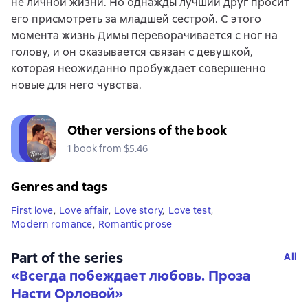
не личной жизни. Но однажды лучший друг просит
его присмотреть за младшей сестрой. С этого
момента жизнь Димы переворачивается с ног на
голову, и он оказывается связан с девушкой,
которая неожиданно пробуждает совершенно
новые для него чувства.
Other versions of the book
1 book from $5.46
Genres and tags
First love
,
Love affair
,
Love story
,
Love test
,
Modern romance
,
Romantic prose
Part of the series
All
«
Всегда побеждает любовь. Проза
Насти Орловой
»