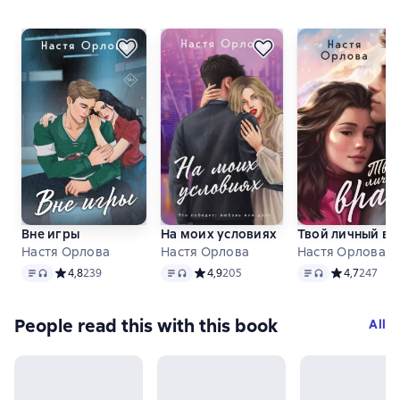
Вне игры
На моих условиях
Твой личный вр
Настя Орлова
Настя Орлова
Настя Орлова
Text
, audio format available
Text
, audio format available
Text
, audio format 
Средний рейтинг 4,8 на основе 239 оценок
4,8
239
Средний рейтинг 4,9 на основе 205 оц
4,9
205
Средний рейт
4,7
247
People read this with this book
All