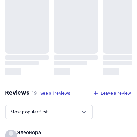
Reviews
,
19 reviews
19
See all reviews
Leave a review
Most popular first
Элеонора