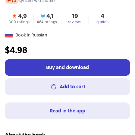
synced with audio
4,9
4,1
19
4
300 ratings
464 ratings
reviews
quotes
Book in Russian
$4.98
Buy and download
Add to cart
Read in the app
About the book