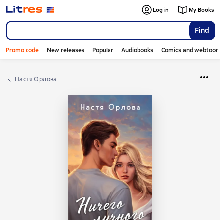
Log in
My Books
Find
Promo code
New releases
Popular
Audiobooks
Comics and webtoon
Настя Орлова