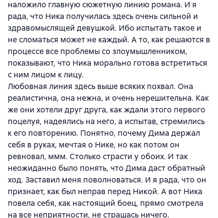
наложило главную сюжетную линию романа. И я
рада, что Ника получилась здесь очень сильной и
здравомыслящей девушкой. Ибо испытать такое и
не сломаться может не каждый. А то, как решаются в
процессе все проблемы со злоумышленником,
показывают, что Ника морально готова встретиться
с ним лицом к лицу.
Любовная линия здесь выше всяких похвал. Она
реалистична, она нежна, и очень нерешительна. Как
же они хотели друг друга, как ждали этого первого
поцелуя, надеялись на него, а испытав, стремились
к его повторению. Понятно, почему Дима держал
себя в руках, мечтая о Нике, но как потом он
ревновал, ммм. Столько страсти у обоих. И так
неожиданно было понять, что Дима даст обратный
ход. Заставил меня поволноваться. И я рада, что он
признает, как был неправ перед Никой. А вот Ника
повела себя, как настоящий боец, прямо смотрела
на все неприятности, не страшась ничего.