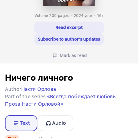
Volume 200 pages
2024
year
16+
Read excerpt
Subscribe to author’s updates
Mark as read
Ничего личного
Author
Настя Орлова
Part of the series
«Всегда побеждает любовь.
Проза Насти Орловой»
Text
Audio
Text
, audio format available