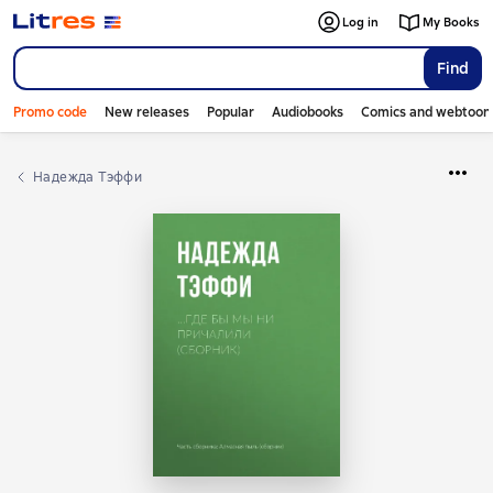
Log in
My Books
Find
Promo code
New releases
Popular
Audiobooks
Comics and webtoon
Надежда Тэффи