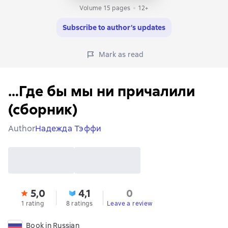
Volume 15 pages
12+
Subscribe to author’s updates
Mark as read
…Где бы мы ни причалили
(сборник)
Author
Надежда Тэффи
5,0
4,1
0
1 rating
8 ratings
Leave a review
Book in Russian