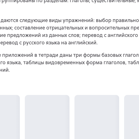
группированы по разделам: глаголы; существительные;
 даются следующие виды упражнений: выбор правильно
нных; составление отрицательных и вопросительных пр
ие предложений из данных слов; перевод с английского
перевод с русского языка на английский.
е приложений в тетради даны три формы базовых глаго
го языка, таблицы видовременных форма глаголов, таб
ний.