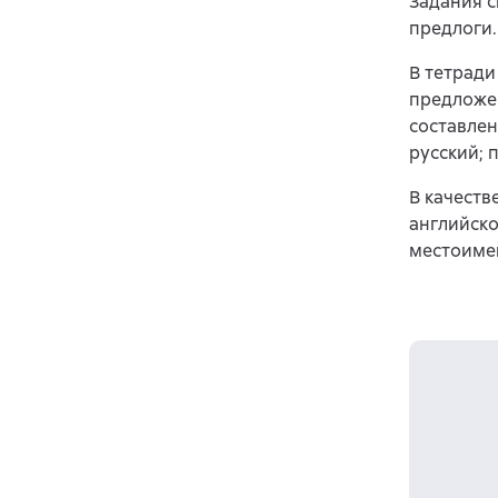
Задания с
предлоги.
В тетради
предложе
составлен
русский; 
В качеств
английско
местоиме