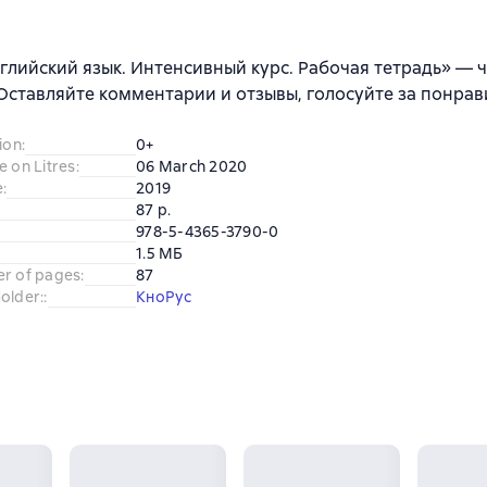
глийский язык. Интенсивный курс. Рабочая тетрадь» — 
 Оставляйте комментарии и отзывы, голосуйте за понра
ion
:
0+
e on Litres
:
06 March 2020
e
:
2019
87 p.
978-5-4365-3790-0
1.5 МБ
er of pages
:
87
older:
:
КноРус