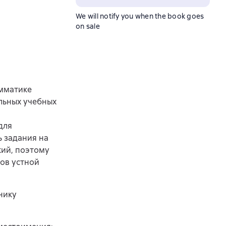
We will notify you when the book goes
on sale
амматике
льных учебных
для
 задания на
кий, поэтому
ов устной
нику