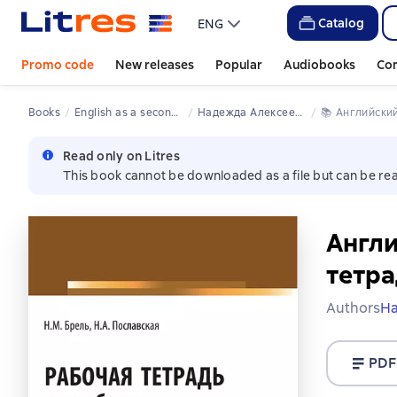
Catalog
ENG
Promo code
New releases
Popular
Audiobooks
Co
Books
English as a second language
Надежда Алексеевна Пославская
📚 
Английски
Read only on Litres
This book cannot be downloaded as a file but can be rea
Англи
тетра
Authors
На
PDF