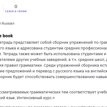
0
Leave a review
n Russian
e book
етрадь представляет собой сборник упражнений по гр
го языка и адресована студентам средних профессиона
. Тетрадь также может быть использована студентами и
телями других учебных заведений, в т.ч. средних школ, 
я правил грамматики. Среди упражнений сборника есть
ие предложений и перевод с русского языка на английс
борник будет способствовать совершенствованию навык
ссматриваемых грамматических тем соответствует учеб
ий язык. Интенсивный курс.»