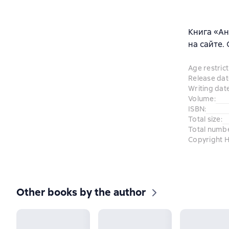
Книга «Ан
на сайте.
Age restrict
Release dat
Writing dat
Volume
:
ISBN
:
Total size
:
Total numb
Copyright H
Other books by the author