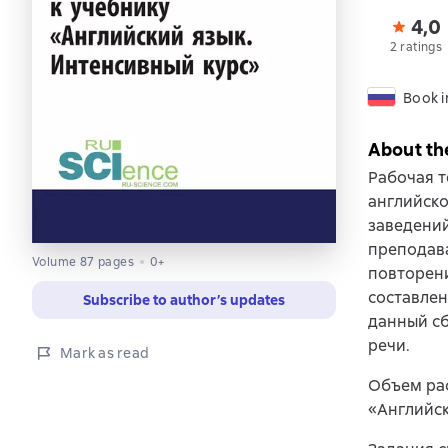
4,0
2 ratings
Book i
About th
Рабочая т
английско
заведений
преподава
Volume 87 pages
0+
повторени
составлен
Subscribe to author’s updates
данный с
речи.
Mark as read
Объем ра
«Английск