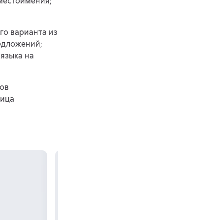
 местоимения;
го варианта из
едложений;
 языка на
лов
лица