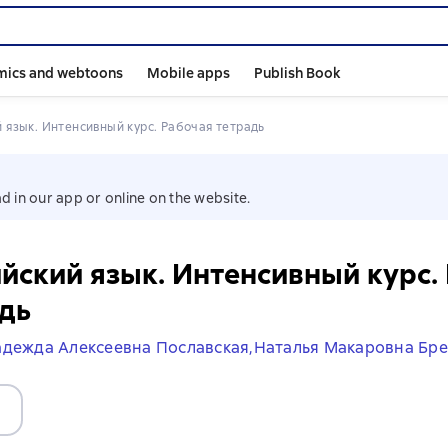
mics and webtoons
Mobile apps
Publish Book
й язык. Интенсивный курс. Рабочая тетрадь
d in our app or online on the website.
йский язык. Интенсивный курс.
дь
дежда Алексеевна Пославская,
Наталья Макаровна Бре