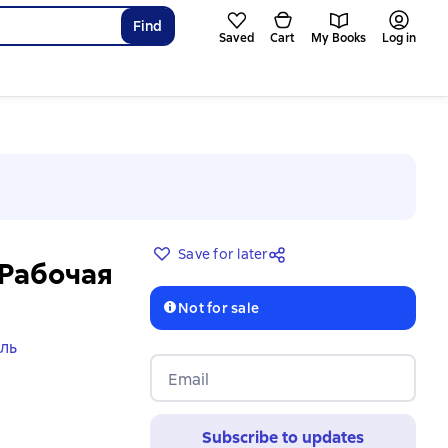
Find
Saved
Cart
My Books
Log in
Save for later
 Рабочая
Not for sale
ль
Email
Subscribe to updates