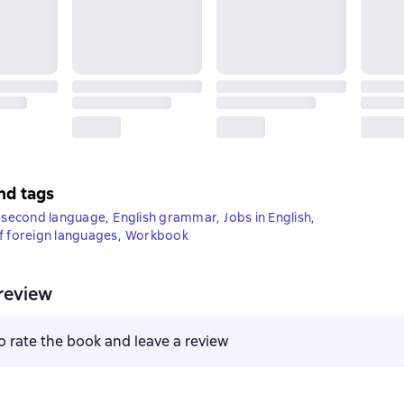
nd tags
a second language
,
English grammar
,
Jobs in English
,
f foreign languages
,
Workbook
review
to rate the book and leave a review