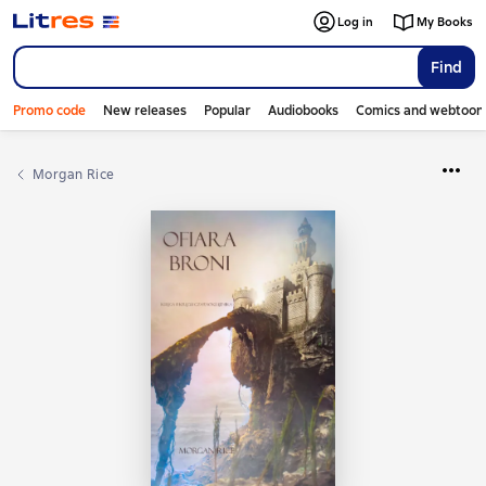
Log in
My Books
Find
Promo code
New releases
Popular
Audiobooks
Comics and webtoon
Morgan Rice