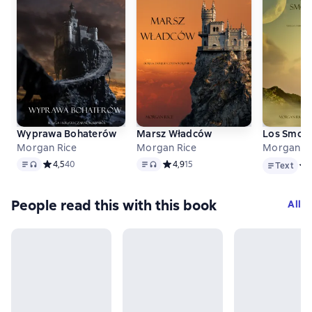
Wyprawa Bohaterów
Marsz Władców
Los Smok
Morgan Rice
Morgan Rice
Morgan Ri
Text
, audio format available
Text
, audio format available
Text
Средний рейтинг 4,5 на основе 40 оценок
4,5
40
Средний рейтинг 4,9 на основе 15 о
4,9
15
Text
Сре
People read this with this book
All