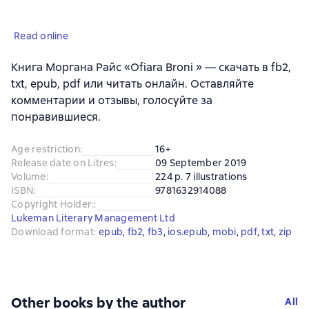
Read online
Книга Моргана Райс «Ofiara Broni » — скачать в fb2,
txt, epub, pdf или читать онлайн. Оставляйте
комментарии и отзывы, голосуйте за
понравившиеся.
Age restriction
:
16+
Release date on Litres
:
09 September 2019
Volume
:
224 p. 7 illustrations
ISBN
:
9781632914088
Copyright Holder:
:
Lukeman Literary Management Ltd
Download format
:
epub
, 
fb2
, 
fb3
, 
ios.epub
, 
mobi
, 
pdf
, 
txt
, 
zip
Other books by the author
All