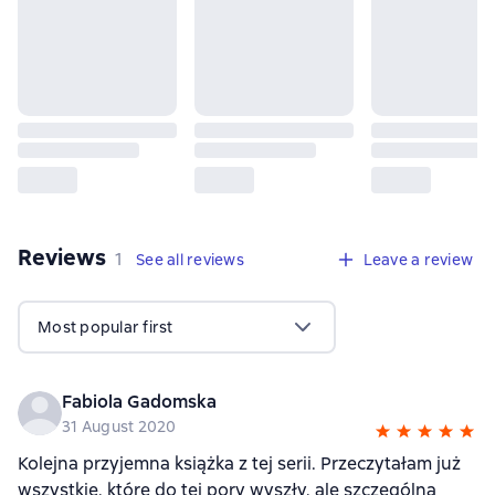
Reviews
,
1 review
1
See all reviews
Leave a review
Most popular first
Fabiola Gadomska
31 August 2020
Kolejna przyjemna książka z tej serii. Przeczytałam już
wszystkie, które do tej pory wyszły, ale szczególną