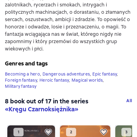
zalotnikach, rycerzach i smokach, intrygach i
politycznych machinacjach, o dorastaniu, o złamanych
sercach, oszustwach, ambicji i zdradzie. To opowieść o
honorze i odwadze, losie i przeznaczeniu, o magii. To
fantazja wciągająca nas w świat, którego nigdy nie
zapomnimy i który przemówi do wszystkich grup
wiekowych i płci.
Genres and tags
Becoming a hero
,
Dangerous adventures
,
Epic fantasy
,
Foreign fantasy
,
Heroic fantasy
,
Magical worlds
,
Military fantasy
8 book out of 17 in the series
All
«Kręgu Czarnoksiężnika»