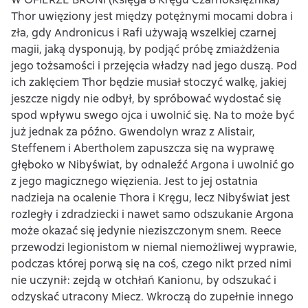
Thor uwięziony jest między potężnymi mocami dobra i
zła, gdy Andronicus i Rafi używają wszelkiej czarnej
magii, jaką dysponują, by podjąć próbę zmiażdżenia
jego tożsamości i przejęcia władzy nad jego duszą. Pod
ich zaklęciem Thor będzie musiał stoczyć walkę, jakiej
jeszcze nigdy nie odbył, by spróbować wydostać się
spod wpływu swego ojca i uwolnić się. Na to może być
już jednak za późno. Gwendolyn wraz z Alistair,
Steffenem i Abertholem zapuszcza się na wyprawę
głęboko w Nibyświat, by odnaleźć Argona i uwolnić go
z jego magicznego więzienia. Jest to jej ostatnia
nadzieja na ocalenie Thora i Kręgu, lecz Nibyświat jest
rozległy i zdradziecki i nawet samo odszukanie Argona
może okazać się jedynie nieziszczonym snem. Reece
przewodzi legionistom w niemal niemożliwej wyprawie,
podczas której porwą się na coś, czego nikt przed nimi
nie uczynił: zejdą w otchłań Kanionu, by odszukać i
odzyskać utracony Miecz. Wkroczą do zupełnie innego