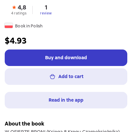
4,8
1
4 ratings
review
Book in Polish
$4.93
Buy and download
Add to cart
Read in the app
About the book
W OFIERZE BRONI (Księga 8 Kręgu Czarnoksiężnika)