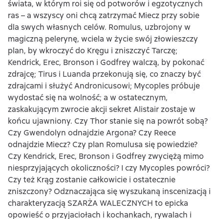
świata, w którym roi się od potworów i egzotycznych
ras – a wszyscy oni chcą zatrzymać Miecz przy sobie
dla swych własnych celów. Romulus, uzbrojony w
magiczną pelerynę, wciela w życie swój złowieszczy
plan, by wkroczyć do Kręgu i zniszczyć Tarczę;
Kendrick, Erec, Bronson i Godfrey walczą, by pokonać
zdrajcę; Tirus i Luanda przekonują się, co znaczy być
zdrajcami i służyć Andronicusowi; Mycoples próbuje
wydostać się na wolność; a w ostatecznym,
zaskakującym zwrocie akcji sekret Alistair zostaje w
końcu ujawniony. Czy Thor stanie się na powrót sobą?
Czy Gwendolyn odnajdzie Argona? Czy Reece
odnajdzie Miecz? Czy plan Romulusa się powiedzie?
Czy Kendrick, Erec, Bronson i Godfrey zwyciężą mimo
niesprzyjających okoliczności? I czy Mycoples powróci?
Czy też Krąg zostanie całkowicie i ostatecznie
zniszczony? Odznaczająca się wyszukaną inscenizacją i
charakteryzacją SZARŻA WALECZNYCH to epicka
opowieść o przyjaciołach i kochankach, rywalach i