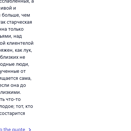
сслабленных, а
нивой и
 больше, чем
так старческая
нна только
ьями, над
ной клиентелой
яжен, как лук,
 близких не
ободные люди,
лученные от
щищается сама,
если она до
близкими.
ть что-то
одое; тот, кто
 состарится
o the quote