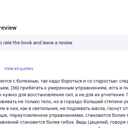
review
to rate the book and leave a review
View all quotes
рются с болезнью, так надо бороться и со старостью: сле
ьем, (36) прибегать к умеренным упражнениям, есть и пи
о нужно для восстановления сил, а не для их угнетения.
живать не только тело, но в гораздо большей степени ум
ли в них, как в светильник, не подливать масла, гаснут о
аше, переутомленное упражнениями, становится более 
ажнений становится более гибок. Ведь Цецилий, говоря 