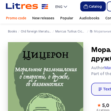
Catalog
ENG
Promo code
New releases
Popular
Audiobooks
Co
Books
Old foreign literature
Marcus Tullius Cicero
📚 
Моральны
Морал
дружб
Author
Mar
Part of th
Tex
5,0
6 ratings