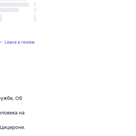
Leave a review
ружбе, Об
еловека на
 Цицероне.