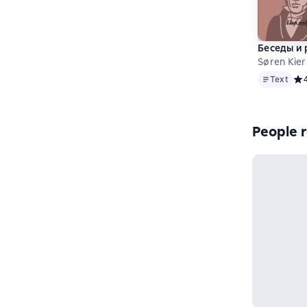
Беседы и
Søren Kie
Text
Text
Сре
People r