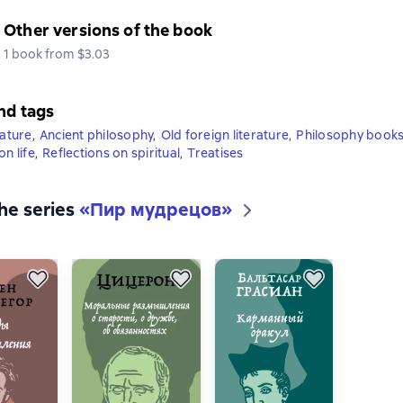
Other versions of the book
1 book from $3.03
nd tags
rature
,
Ancient philosophy
,
Old foreign literature
,
Philosophy book
on life
,
Reflections on spiritual
,
Treatises
the series
«
Пир мудрецов
»