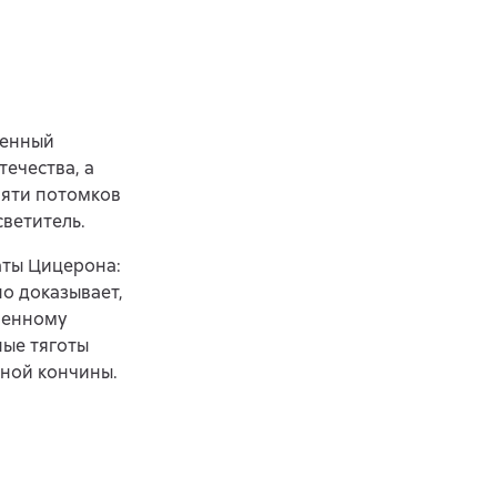
венный
ечества, а
мяти потомков
светитель.
аты Цицерона:
но доказывает,
венному
ые тяготы
нной кончины.