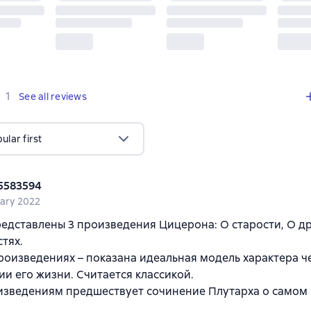
,
1 review
1
See all reviews
lar first
5583594
uary 2022
редставлены 3 произведения Цицерона: О старости, О д
тях.
произведениях – показана идеальная модель характера ч
и его жизни. Считается классикой.
изведениям предшествует сочинение Плутарха о самом