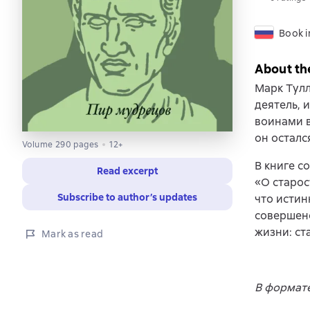
Book i
About th
Марк Тул
деятель, 
воинами 
он осталс
Volume 290 pages
12+
В книге с
Read excerpt
«О старос
Subscribe to author’s updates
что истин
совершен
жизни: ст
Mark as read
В формате