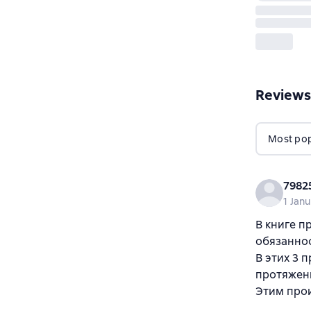
Reviews
Most popu
7982
1 Jan
В книге п
обязаннос
В этих 3 
протяжени
Этим про