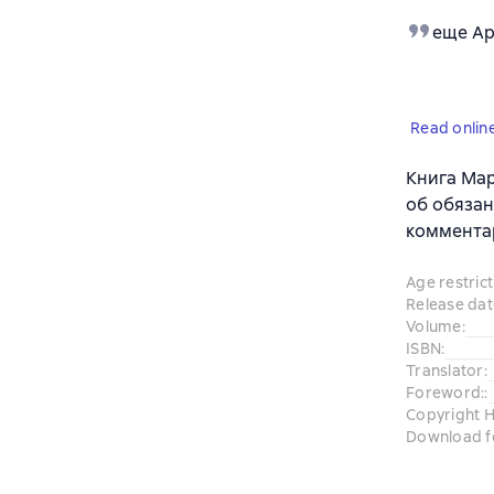
еще Ар
Read onlin
Книга Мар
об обязан
комментар
Age restrict
Release dat
Volume
:
ISBN
:
Translator
:
Foreword:
:
Copyright H
Download f