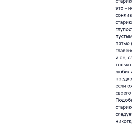
старик
это – 
сонлив
старик
глупос
пустым
пятью 
главен
и он, 
только
любили
предко
если о
своего
Подобн
старик
следуе
никогд