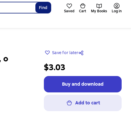
Find
Saved
Cart
My Books
Log in
Save for later
 о
$3.03
Buy and download
Add to cart