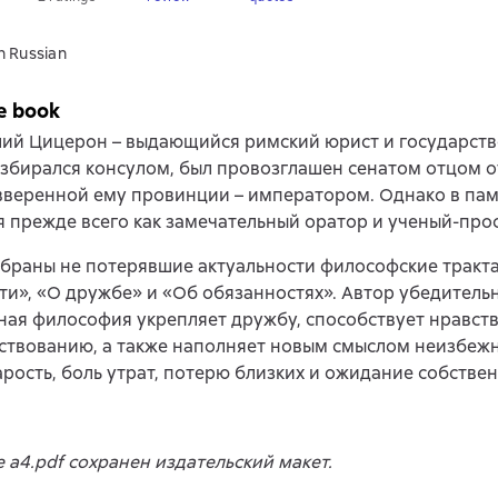
n Russian
e book
лий Цицерон – выдающийся римский юрист и государст
избирался консулом, был провозглашен сенатом отцом от
вверенной ему провинции – императором. Однако в па
я прежде всего как замечательный оратор и ученый-про
обраны не потерявшие актуальности философские тракт
ти», «О дружбе» и «Об обязанностях». Автор убедитель
ная философия укрепляет дружбу, способствует нравст
ствованию, а также наполняет новым смыслом неизбежн
арость, боль утрат, потерю близких и ожидание собстве
 a4.pdf сохранен издательский макет.