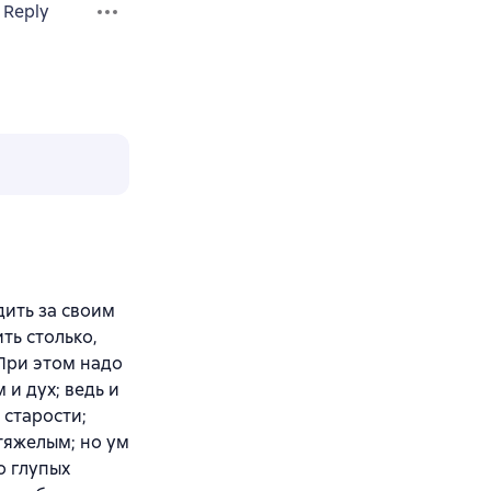
Reply
дить за своим
ть столько,
 При этом надо
 и дух; ведь и
т старости;
тяжелым; но ум
о глупых