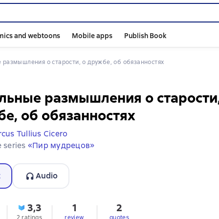
mics and webtoons
Mobile apps
Publish Book
е размышления о старости, о дружбе, об обязанностях
ьные размышления о старости,
е, об обязанностях
cus Tullius Cicero
e series
«Пир мудрецов»
t
Audio
3,3
1
2
2 ratings
review
quotes