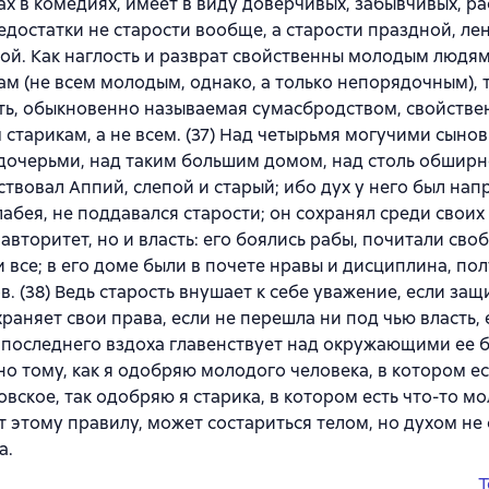
ах в комедиях, имеет в виду доверчивых, забывчивых, ра
недостатки не старости вообще, а старости праздной, ле
ой. Как наглость и разврат свойственны молодым людям
ам (не всем молодым, однако, а только непорядочным), 
ть, обыкновенно называемая сумасбродством, свойстве
 старикам, а не всем. (37) Над четырьмя могучими сынов
дочерьми, над таким большим домом, над столь обшир
ствовал Аппий, слепой и старый; ибо дух у него был напр
слабея, не поддавался старости; он сохранял среди своих
 авторитет, но и власть: его боялись рабы, почитали св
 все; в его доме были в почете нравы и дисциплина, по
в. (38) Ведь старость внушает к себе уважение, если за
храняет свои права, если не перешла ни под чью власть, 
 последнего вздоха главенствует над окружающими ее 
о тому, как я одобряю молодого человека, в котором ес
овское, так одобряю я старика, в котором есть что-то мол
т этому правилу, может состариться телом, но духом не
а.
T