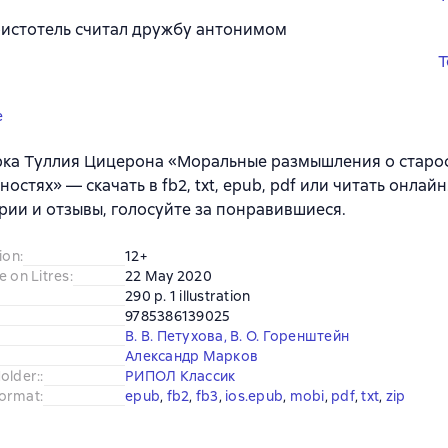
истотель считал дружбу антонимом
T
e
ка Туллия Цицерона «Моральные размышления о старос
ностях» — скачать в fb2, txt, epub, pdf или читать онлай
ии и отзывы, голосуйте за понравившиеся.
ion
:
12+
e on Litres
:
22 May 2020
290 p. 1 illustration
9785386139025
В. В. Петухова
,
В. О. Горенштейн
Александр Марков
older:
:
РИПОЛ Классик
ormat
:
epub
, 
fb2
, 
fb3
, 
ios.epub
, 
mobi
, 
pdf
, 
txt
, 
zip