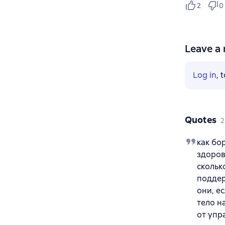
2
0
Leave a 
Log in
, 
Quotes
2
как бо
здоров
скольк
поддер
они, ес
тело н
от упр