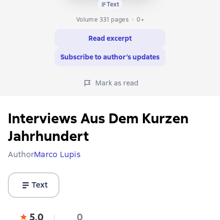
Text
Volume 331 pages
0+
Read excerpt
Subscribe to author’s updates
Mark as read
Interviews Aus Dem Kurzen
Jahrhundert
Author
Marco Lupis
Text
5,0
0