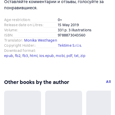
Оставляйте комментарии и отзывы, голосуйте за
понравившиеся.
Age restriction
:
0+
Release date on Litres
:
15 May 2019
Volume
:
331 p. 3 illustrations
ISBN
:
9788873043560
Translator
:
Monika Westhagen
Copyright Holder:
:
Tektime S.r.l.s.
Download format
:
epub
, 
fb2
, 
fb3
, 
html
, 
ios.epub
, 
mobi
, 
pdf
, 
txt
, 
zip
Other books by the author
All