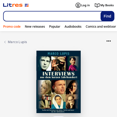
Log in
My Books
Find
Promo code
New releases
Popular
Audiobooks
Comics and webtoon
Marco Lupis