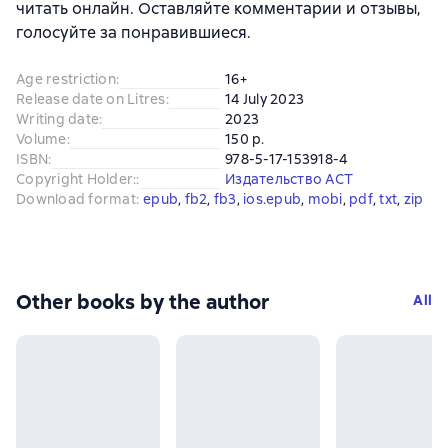
читать онлайн. Оставляйте комментарии и отзывы,
голосуйте за понравившиеся.
Age restriction
:
16+
Release date on Litres
:
14 July 2023
Writing date
:
2023
Volume
:
150 p.
ISBN
:
978-5-17-153918-4
Copyright Holder:
:
Издательство АСТ
Download format
:
epub
, 
fb2
, 
fb3
, 
ios.epub
, 
mobi
, 
pdf
, 
txt
, 
zip
Other books by the author
All