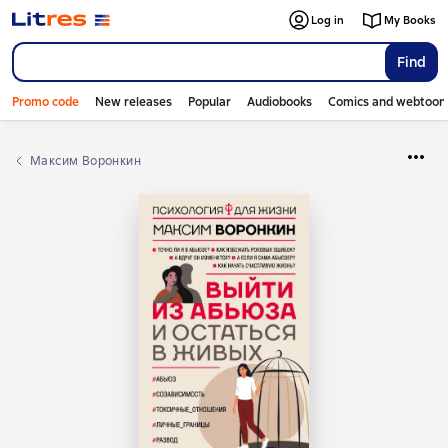
Log in
My Books
Find
Promo code
New releases
Popular
Audiobooks
Comics and webtoon
Максим Воронкин