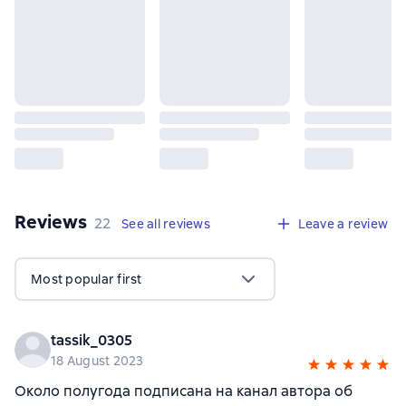
Reviews
,
22 reviews
22
See all reviews
Leave a review
Most popular first
tassik_0305
18 August 2023
Около полугода подписана на канал автора об