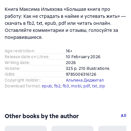
Книга Максима Ильяхова «Большая книга про
работу: Как не страдать в найме и успевать жить» —
скачать в fb2, txt, epub, pdf или читать онлайн.
Оставляйте комментарии и отзывы, голосуйте за
понравившиеся.
Age restriction
:
16+
Release date on Litres
:
10 February 2026
Writing date
:
2026
Volume
:
325 p. 210 illustrations
ISBN
:
9785006316126
Copyright Holder:
:
Альпина Диджитал
Download format
:
epub
, 
fb2
, 
fb3
, 
mobi
, 
pdf
, 
txt
, 
zip
Other books by the author
All