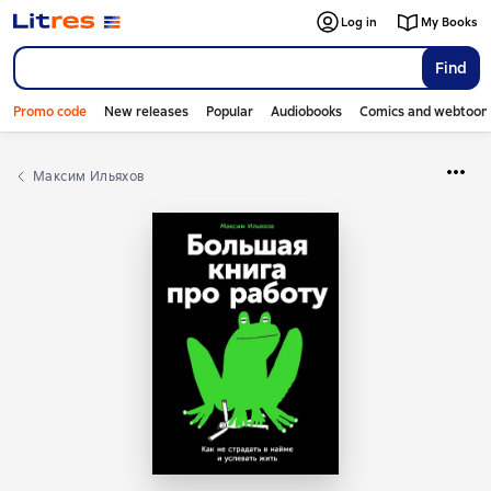
Log in
My Books
Find
Promo code
New releases
Popular
Audiobooks
Comics and webtoon
Максим Ильяхов