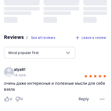
Reviews
,
2 reviews
2
See all reviews
Leave a review
Most popular first
alya81
14 June
очень даже интересные и полезные мысли для себя
взяла
Reply
0
0