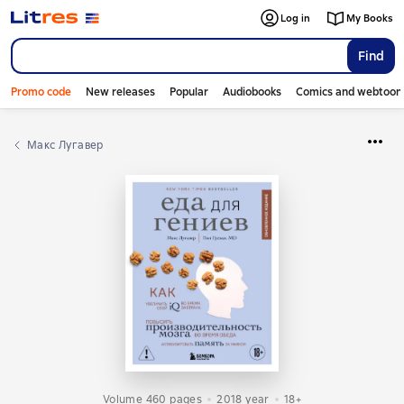
Log in
My Books
Find
Promo code
New releases
Popular
Audiobooks
Comics and webtoon
Макс Лугавер
Volume 460 pages
2018
year
18+