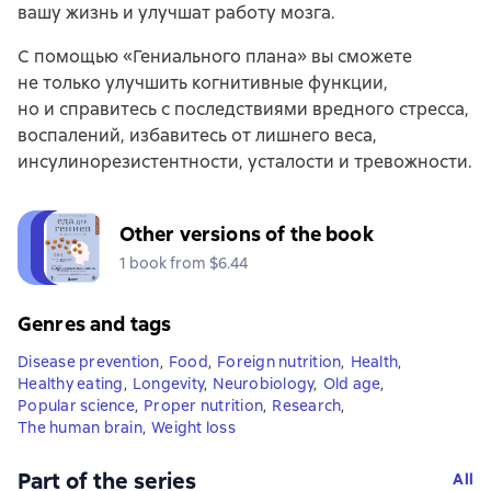
вашу жизнь и улучшат работу мозга.
С помощью «Гениального плана» вы сможете
не только улучшить когнитивные функции,
но и справитесь с последствиями вредного стресса,
воспалений, избавитесь от лишнего веса,
инсулинорезистентности, усталости и тревожности.
Other versions of the book
1 book from $6.44
Genres and tags
Disease prevention
,
Food
,
Foreign nutrition
,
Health
,
Healthy eating
,
Longevity
,
Neurobiology
,
Old age
,
Popular science
,
Proper nutrition
,
Research
,
The human brain
,
Weight loss
Part of the series
All