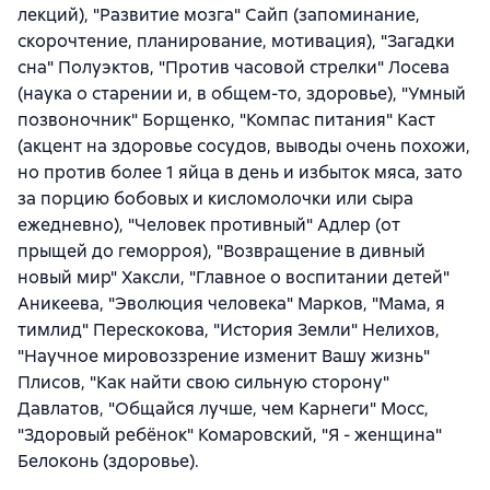
лекций), "Развитие мозга" Сайп (запоминание,
скорочтение, планирование, мотивация), "Загадки
сна" Полуэктов, "Против часовой стрелки" Лосева
(наука о старении и, в общем-то, здоровье), "Умный
позвоночник" Борщенко, "Компас питания" Каст
(акцент на здоровье сосудов, выводы очень похожи,
но против более 1 яйца в день и избыток мяса, зато
за порцию бобовых и кисломолочки или сыра
ежедневно), "Человек противный" Адлер (от
прыщей до геморроя), "Возвращение в дивный
новый мир" Хаксли, "Главное о воспитании детей"
Аникеева, "Эволюция человека" Марков, "Мама, я
тимлид" Перескокова, "История Земли" Нелихов,
"Научное мировоззрение изменит Вашу жизнь"
Плисов, "Как найти свою сильную сторону"
Давлатов, "Общайся лучше, чем Карнеги" Мосс,
"Здоровый ребёнок" Комаровский, "Я - женщина"
Белоконь (здоровье).