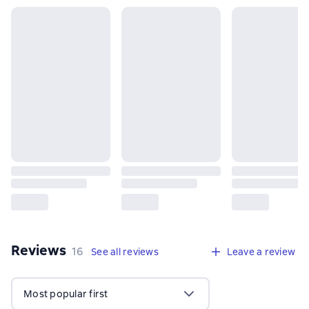
Reviews
,
16 reviews
16
See all reviews
Leave a review
Most popular first