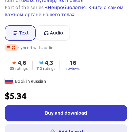
Authors
Макс Лугавер,
Пол Гревал
Part of the series
«Нейробиология. Книги о самом
важном органе нашего тела»
Text
Audio
Text
, audio format available
synced with audio
4,6
4,3
16
85 ratings
110 ratings
reviews
Book in Russian
$5.34
Buy and download
Add to cart