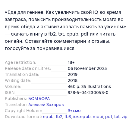
«Еда для гениев. Как увеличить свой IQ во время
завтрака, повысить производительность мозга во
время обеда и активизировать память за ужином»
— скачать книгу в fb2, txt, epub, pdf или читать
онлайн. Оставляйте комментарии и отзывы,
голосуйте за понравившиеся.
Age restriction
:
18+
Release date on Litres
:
06 November 2025
Translation date
:
2019
Writing date
:
2018
Volume
:
460 p. 35 illustrations
ISBN
:
978-5-04-230053-0
Publishers
:
БОМБОРА
Translator
:
Алексей Захаров
Copyright Holder:
:
Эксмо
Download format
:
epub
, 
fb2
, 
fb3
, 
ios.epub
, 
mobi
, 
pdf
, 
txt
, 
zip