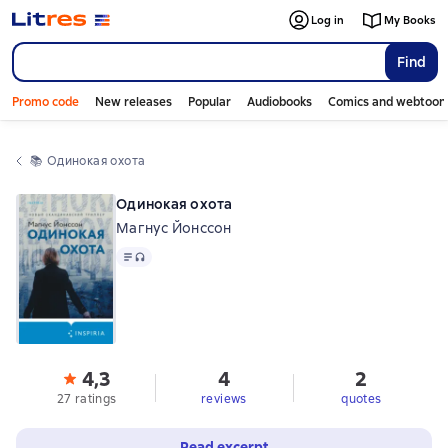
Log in
My Books
Find
Promo code
New releases
Popular
Audiobooks
Comics and webtoon
📚 
Одинокая охота
Одинокая охота
Магнус Йонссон
Text
, audio format available
4,3
4
2
27 ratings
reviews
quotes
Read excerpt