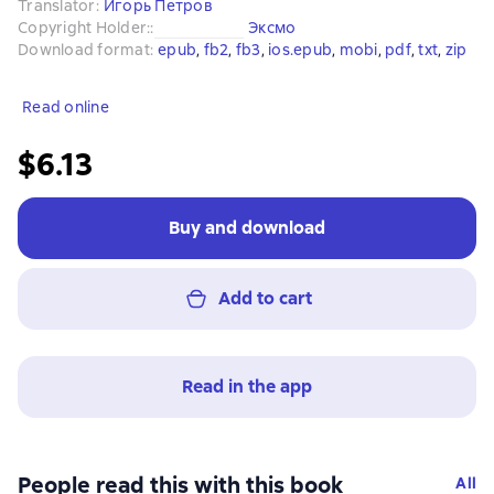
Translator
:
Игорь Петров
Copyright Holder:
:
Эксмо
Download format
:
epub
, 
fb2
, 
fb3
, 
ios.epub
, 
mobi
, 
pdf
, 
txt
, 
zip
Read online
$6.13
Buy and download
Add to cart
Read in the app
People read this with this book
All