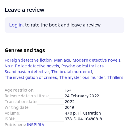
Leave a review
Log in
, to rate the book and leave a review
Genres and tags
Foreign detective fiction
,
Maniacs
,
Modern detective novels
,
Noir
,
Police detective novels
,
Psychological thrillers
,
Scandinavian detective
,
The brutal murder of
,
The investigation of crimes
,
The mysterious murder
,
Thrillers
Age restriction
:
16+
Release date on Litres
:
24 February 2022
Translation date
:
2022
Writing date
:
2019
Volume
:
470 p. 1 illustration
ISBN
:
978-5-04-164868-8
Publishers
:
INSPIRIA