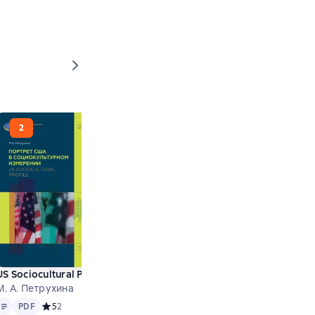
ых периодических изданий) / Mass Media English (based on E
 / Drafting and Understanding International Sale Contracts. 
ные проблемы современного общества (на материале англоязычн
US Sociocultural Profile / Портрет США в социокультурном из
М. А. Петрухина
Text
PDF
 на основе 0 оценок
PDF
Средний рейтинг 5 на основе 2 оценок
5
2