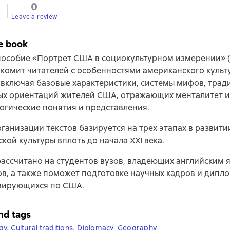
0
Leave a review
e book
пособие «Портрет США в социокультурном измерении» (
акомит читателей с особенностями американского культ
 включая базовые характеристики, системы мифов, трад
ых ориентаций жителей США, отражающих менталитет 
огические понятия и представления.
ганизации текстов базируется на трех этапах в развити
кой культуры вплоть до начала XXI века.
ассчитано на студентов вузов, владеющих английским 
в, а также поможет подготовке научных кадров и дипло
зирующихся по США.
nd tags
gy
,
Cultural traditions
,
Diplomacy
,
Geography
,