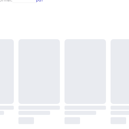
ormat
:
pdf