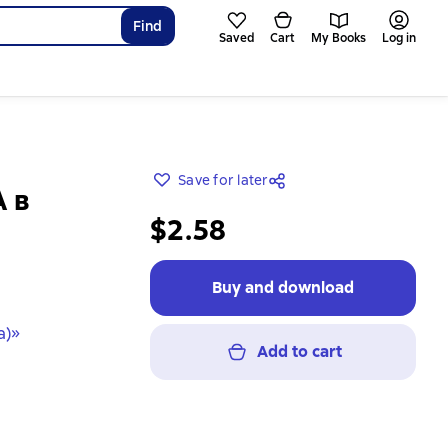
Find
Saved
Cart
My Books
Log in
Save for later
А в
$2.58
Buy and download
а)»
Add to cart