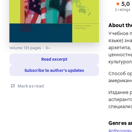
5,0
2 ratings
About th
Учебное 
языке) зн
архетипа,
Volume 135 pages
0+
ценностн
Read excerpt
культурол
Subscribe to author’s updates
Способ ор
американс
Mark as read
Издание р
аспиранто
специали
Genres a
Anthropolo