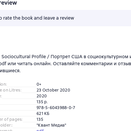
review
to rate the book and leave a review
 Sociocultural Profile / Портрет США в социокультурно
 pdf или читать онлайн. Оставляйте комментарии и отзыв
ившиеся.
ion
:
0+
e on Litres
:
23 October 2020
e
:
2020
135 p.
978-5-6043988-0-7
621 КБ
er of pages
:
135
older:
:
"Квант Медиа"