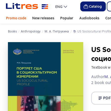
Catalog
ENG
Promo code
New releases
Popular
Audiobooks
Co
Books
Anthropology
М. А. Петрухина
📚 
US Sociocultural Pro
US So
соци
Textbook wi
Author
М. 
2 book out
PDF