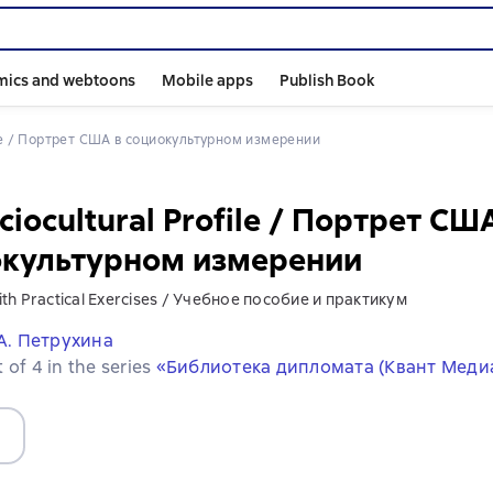
mics and webtoons
Mobile apps
Publish Book
file / Портрет США в социокультурном измерении
ciocultural Profile / Портрет СШ
окультурном измерении
th Practical Exercises / Учебное пособие и практикум
А. Петрухина
 of 4 in the series
«Библиотека дипломата (Квант Меди