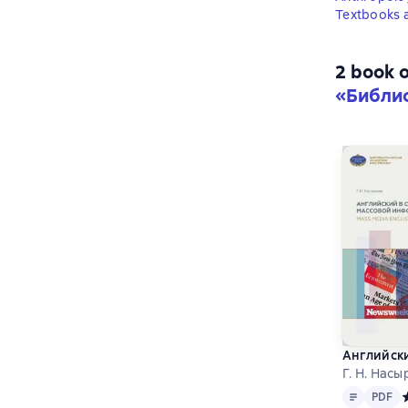
Textbooks a
2 book o
«Библио
Английски
Г. Н. Нас
Text
PDF
PDF
С