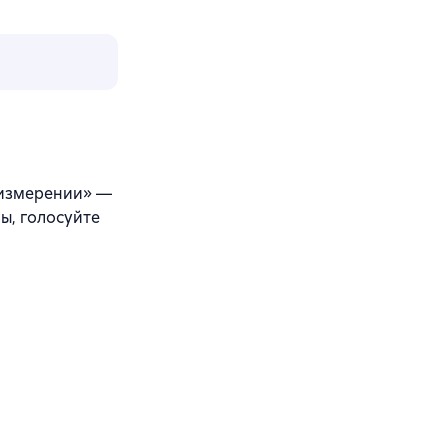
м измерении» —
ы, голосуйте