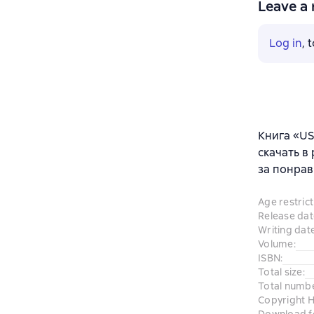
Leave a 
Log in
, 
Книга «US
скачать в
за понрав
Age restrict
Release dat
Writing dat
Volume
:
ISBN
:
Total size
:
Total numb
Copyright H