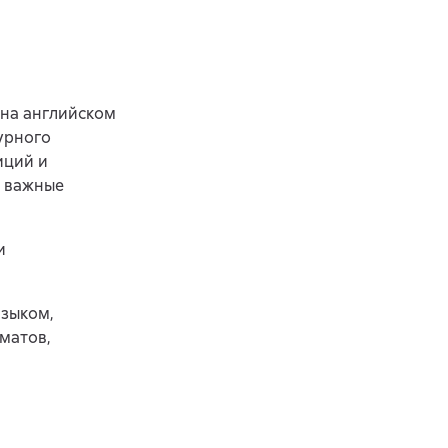
на английском
урного
иций и
и важные
и
языком,
матов,