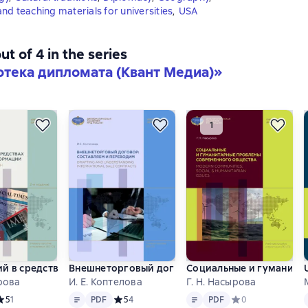
nd teaching materials for universities
,
USA
ut of 4 in the series
тека дипломата (Квант Медиа)»
й в средствах массовой информации (на материале англоязычн
Внешнеторговый договор: составляем и переводим
Социальные и гуманитар
ырова
И. Е. Коптелова
Г. Н. Насырова
Text
PDF
Text
PDF
редний рейтинг 5 на основе 1 оценок
5
1
PDF
Средний рейтинг 5 на основе 4 оценок
5
4
PDF
Средний рейтинг 0
0