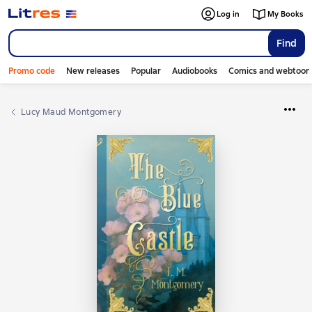
Log in
My Books
Find
Promo code
New releases
Popular
Audiobooks
Comics and webtoon
Lucy Maud Montgomery