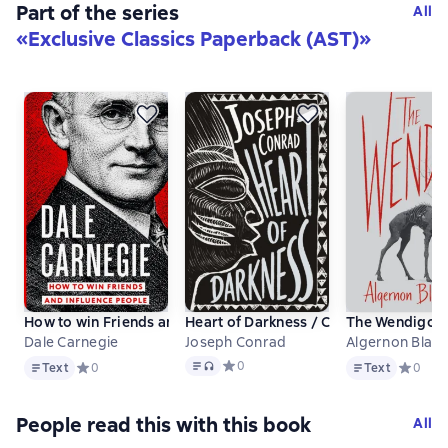
Part of the series
All
«
Exclusive Classics Paperback (AST)
»
How to win Friends and influence People / Искусство заво
Heart of Darkness / Сердце тьмы
The Wendigo /
Dale Carnegie
Joseph Conrad
Algernon Blac
Text
Text
, audio format available
Text
Средний рейтинг 0 на основе 0 оцено
0
Text
Средний рейтинг 0 на основе 0 оценок
0
Text
Средний
0
People read this with this book
All