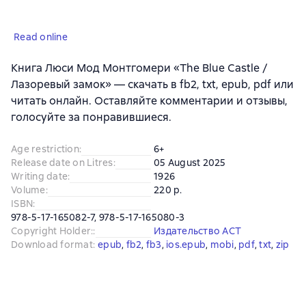
Read online
Книга Люси Мод Монтгомери «The Blue Castle /
Лазоревый замок» — скачать в fb2, txt, epub, pdf или
читать онлайн. Оставляйте комментарии и отзывы,
голосуйте за понравившиеся.
Age restriction
:
6+
Release date on Litres
:
05 August 2025
Writing date
:
1926
Volume
:
220 p.
ISBN
:
978-5-17-165082-7, 978-5-17-165080-3
Copyright Holder:
:
Издательство АСТ
Download format
:
epub
, 
fb2
, 
fb3
, 
ios.epub
, 
mobi
, 
pdf
, 
txt
, 
zip