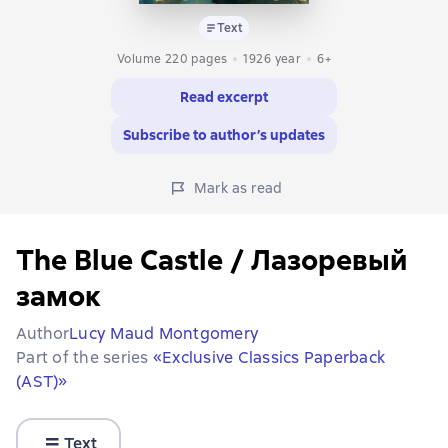
Text
Volume 220 pages
1926
year
6+
Read excerpt
Subscribe to author’s updates
Mark as read
The Blue Castle / Лазоревый
замок
Author
Lucy Maud Montgomery
Part of the series
«Exclusive Classics Paperback
(AST)»
Text