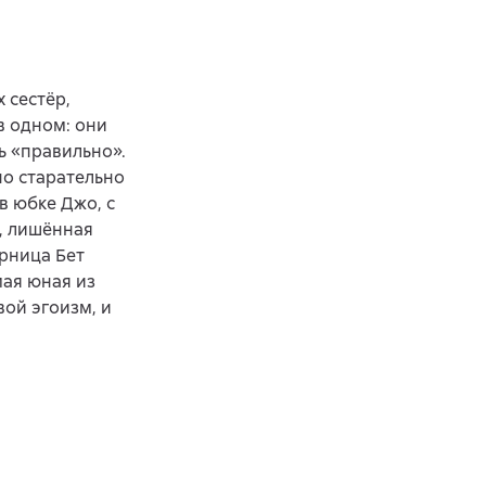
 сестёр,
в одном: они
ть «правильно».
но старательно
в юбке Джо, с
, лишённая
орница Бет
мая юная из
вой эгоизм, и