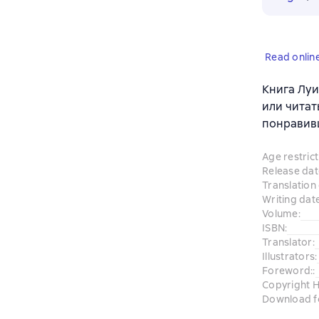
Read onlin
Книга Луи
или читат
понравив
Age restrict
Release dat
Translation
Writing dat
Volume
:
ISBN
:
Translator
:
Illustrators
:
Foreword:
:
Copyright H
Download f