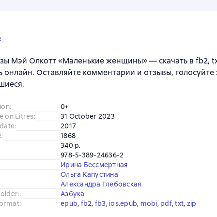
e
зы Мэй Олкотт «Маленькие женщины» — скачать в fb2, txt
ь онлайн. Оставляйте комментарии и отзывы, голосуйте 
шиеся.
ion
:
0+
e on Litres
:
31 October 2023
 date
:
2017
e
:
1868
340 p.
978-5-389-24636-2
Ирина Бессмертная
Ольга Капустина
Александра Глебовская
older:
:
Азбука
ormat
:
epub
, 
fb2
, 
fb3
, 
ios.epub
, 
mobi
, 
pdf
, 
txt
, 
zip