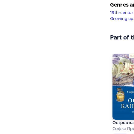
Genres a
19th-century
Growing up
Part of 
Остров к
Софья Пр