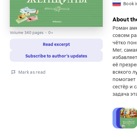
Book i
About th
Роман аме
Volume 340 pages
0+
совсем ра
чётко пон
Read excerpt
Мег, сама
Subscribe to author’s updates
избавляет
её презр
всякого л
Mark as read
помогает 
сестёр и 
задача эта