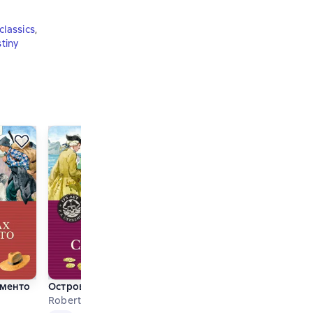
classics
,
tiny
ик. После бала
аменто
Остров Сокровищ
Былины
Robert Louis Stevenson
Folk art