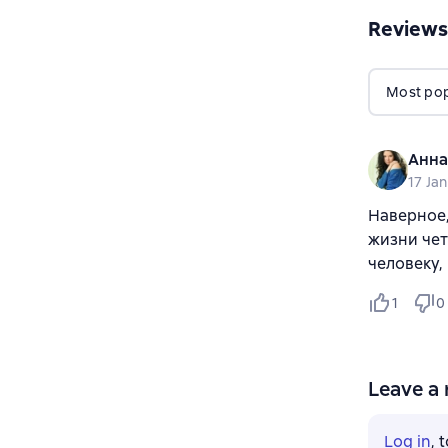
Reviews
Most popu
Анна
17 Ja
Наверное,
жизни чет
человеку,
1
0
Leave a 
Log in
, 