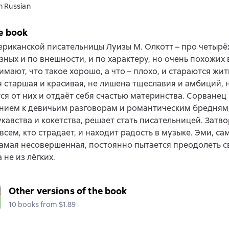
n Russian
e book
риканской писательницы Луизы М. Олкотт – про четырёх
зных и по внешности, и по характеру, но очень похожих 
имают, что такое хорошо, а что – плохо, и стараются жи
я старшая и красивая, не лишена тщеславия и амбиций, 
ся от них и отдаёт себя счастью материнства. Сорванец 
ением к девичьим разговорам и романтическим бредням
укавства и кокетства, решает стать писательницей. Затв
всем, кто страдает, и находит радость в музыке. Эми, са
самая несовершенная, постоянно пытается преодолеть с
 не из лёгких.
Other versions of the book
10 books from $1.89