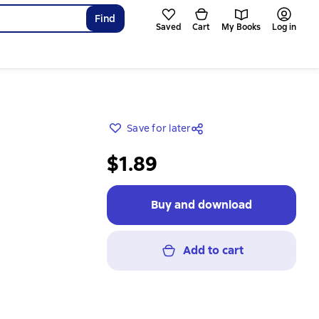
Find
Saved
Cart
My Books
Log in
Save for later
$1.89
Buy and download
Add to cart