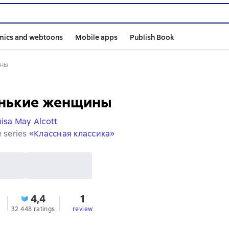
mics and webtoons
Mobile apps
Publish Book
ины
нькие женщины
isa May Alcott
e series
«Классная классика»
4,4
1
32 448 ratings
review