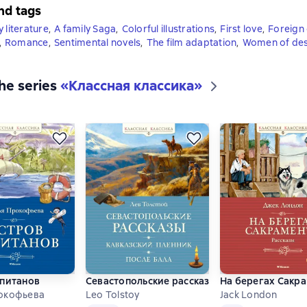
nd tags
 literature
,
A family Saga
,
Colorful illustrations
,
First love
,
Foreign 
,
Romance
,
Sentimental novels
,
The film adaptation
,
Women of des
the series
«
Классная классика
»
апитанов
Севастопольские рассказы. Кавказский пленн
На берегах Сакр
окофьева
Leo Tolstoy
Jack London