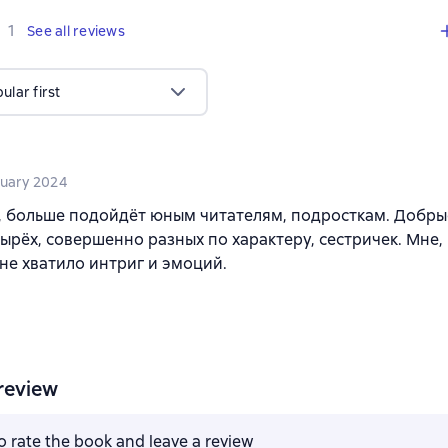
,
1 review
1
See all reviews
lar first
nuary 2024
 больше подойдёт юным читателям, подросткам. Добры
ырёх, совершенно разных по характеру, сестричек. Мне,
 не хватило интриг и эмоций.
review
to rate the book and leave a review