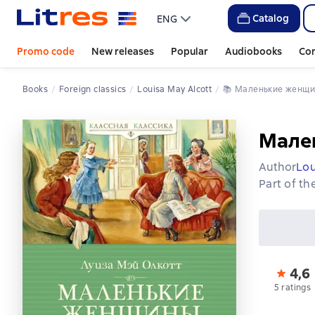
Catalog
ENG
Promo code
New releases
Popular
Audiobooks
Co
Books
Foreign classics
Louisa May Alcott
📚 
Маленькие женщ
Мале
Author
Lou
Part of th
4,6
5 ratings