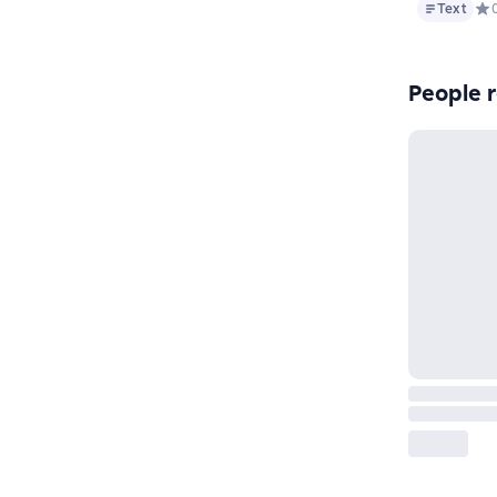
Text
Text
Сре
People r