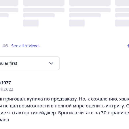
,
46 reviews
46
See all reviews
lar first
a1977
il 2022
нтриговал, купила по предзаказу. Но, к сожалению, язык
 не дал возможности в полной мнре оценить интригу. 
ие что автор тинейджер. Бросила читать на 30 странице
вана