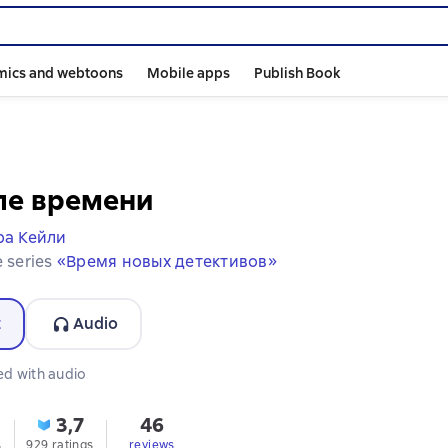
mics and webtoons
Mobile apps
Publish Book
ле времени
ра Кейли
e series
«Время новых детективов»
t
Audio
ormat available
ed with audio
3,7
46
s
929 ratings
reviews