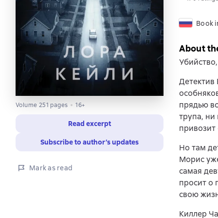
Book i
About th
Убийство,
Детектив 
особняков
прядью во
Volume 251 pages
16+
трупа, ни
Read excerpt
привозит 
Subscribe to author’s updates
Но там де
Морис уже
Mark as read
самая дев
просит о 
свою жизн
Киллер Ча