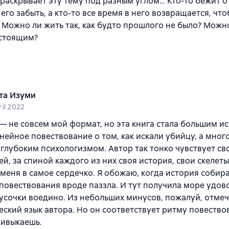
 раскрывает эту тему под разным углом… Кто-то бежит о
 его забыть, а кто-то все время в него возвращается, что
 Можно ли жить так, как будто прошлого не было? Можн
астоящим?
та Изуми
ril 2022
— не совсем мой формат, но эта книга стала большим и
нейное повествование о том, как искали убийцу, а мног
 глубоким психологизмом. Автор так тонко чувствует св
й, за спиной каждого из них своя история, свои скелеты
меня в самое сердечко. Я обожаю, когда история собира
повествования вроде паззла. И тут получила море удов
усочки воедино. Из небольших минусов, пожалуй, отме
ский язык автора. Но он соответствует ритму повество
ривыкаешь.