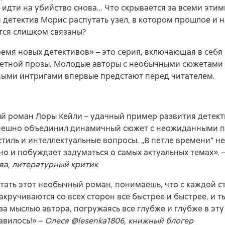
идти на убийство снова… Что скрывается за всеми этим
 детектив Морис распутать узел, в котором прошлое и 
тся слишком связаны?
емя новых детективов» – это серия, включающая в себя
етной прозы. Молодые авторы с необычными сюжетами
ными интригами впервые предстают перед читателем.
 роман Лоры Кейли – удачный пример развития детект
пешно объединил динамичный сюжет с неожиданными п
тиль и интеллектуальные вопросы. „В петле времени“ не
 но и побуждает задуматься о самых актуальных темах». 
а, литературный критик
тать этот необычный роман, понимаешь, что с каждой 
акручиваются со всех сторон все быстрее и быстрее, и т
за мыслью автора, погружаясь все глубже и глубже в эт
авилось!» –
Олеся @lesenka1806, книжный блогер