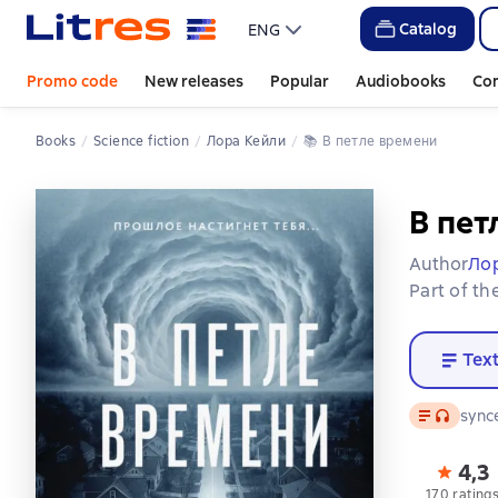
Catalog
ENG
Promo code
New releases
Popular
Audiobooks
Co
Books
Science fiction
Лора Кейли
📚 
В петле времени
В пет
Author
Ло
Part of th
Tex
Text
, audio f
sync
4,3
170 rating