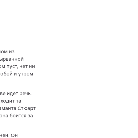
ном из
вырванной
м пуст, нет ни
 собой и утром
ве идет речь.
иходит та
Саманта Стюарт
она боится за
нен. Он