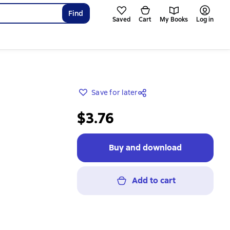
Find
Saved
Cart
My Books
Log in
Save for later
$3.76
Buy and download
Add to cart