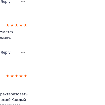
Reply
ечается
оману.
Reply
арактеризовать
плохое? Каждый