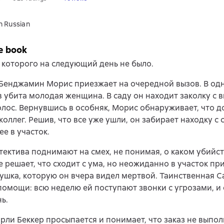
n Russian
e book
 которого на следующий день не было.
Бенджамин Морис приезжает на очередной вызов. В од
 убита молодая женщина. В саду он находит заколку с 
лос. Вернувшись в особняк, Морис обнаруживает, что до
 коллег. Решив, что все уже ушли, он забирает находку с
ее в участок.
тектива поднимают на смех, не понимая, о каком убийст
 решает, что сходит с ума, но неожиданно в участок пр
ушка, которую он вчера видел мертвой. Таинственная 
помощи: всю неделю ей поступают звонки с угрозами, и 
ь.
рли Беккер просыпается и понимает, что заказ не выпол