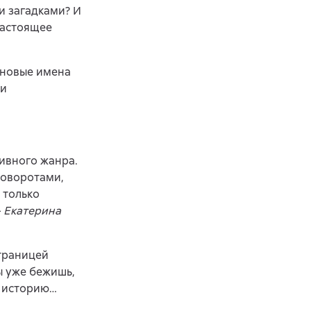
и загадками? И
настоящее
 новые имена
 и
ивного жанра.
оворотами,
 только
–
Екатерина
страницей
ы уже бежишь,
у историю…