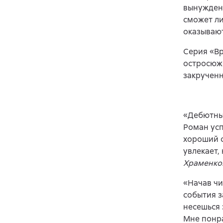
вынужден 
сможет ли
оказываю
Серия «Вр
остросюж
закручен
«Дебютный
Роман ус
хороший с
увлекает,
Храменков
«Начав чи
события з
несешься 
Мне понр