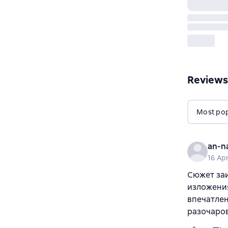
Reviews
Most popu
an-n
16 Apr
Сюжет заи
изложения
впечатлен
разочаро