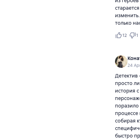
из героев
старается
изменить.
только н
12
1
Кона
24 Ap
Детектив 
просто ли
история с
персонаже
поразило 
процессе 
собирая к
специфиче
быстро п