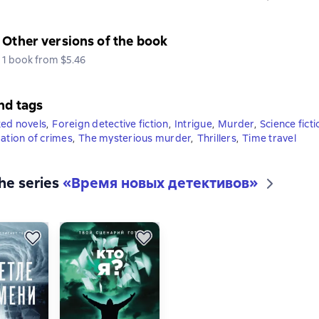
Other versions of the book
1 book from $5.46
nd tags
ed novels
,
Foreign detective fiction
,
Intrigue
,
Murder
,
Science ficti
gation of crimes
,
The mysterious murder
,
Thrillers
,
Time travel
the series
«
Время новых детективов
»