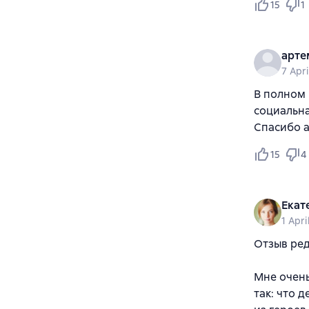
15
1
арте
7 Apri
В полном 
социальна
Спасибо а
15
4
Екат
1 Apri
Отзыв ре
Мне очень
так: что 