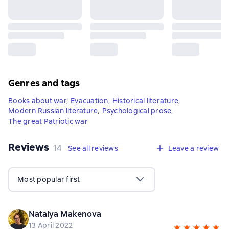
Genres and tags
Books about war
,
Evacuation
,
Historical literature
,
Modern Russian literature
,
Psychological prose
,
The great Patriotic war
Reviews
,
14 reviews
14
See all reviews
Leave a review
Most popular first
Natalya Makenova
13 April 2022