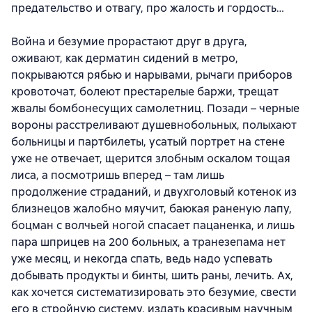
предательство и отвагу, про жалость и гордость…
Война и безумие прорастают друг в друга,
оживают, как дерматин сидений в метро,
покрываются рябью и нарывами, рычаги приборов
кровоточат, болеют престарелые баржи, трещат
жвалы бомбонесущих самолетниц. Позади – черные
вороны расстреливают душевнобольных, полыхают
больницы и партбилеты, усатый портрет на стене
уже не отвечает, щерится злобным оскалом тощая
лиса, а посмотришь вперед – там лишь
продолжение страданий, и двухголовый котенок из
близнецов жалобно мяучит, баюкая раненую лапу,
боцман с волчьей ногой спасает пацаненка, и лишь
пара шприцев на 200 больных, а транезепама нет
уже месяц, и некогда спать, ведь надо успевать
добывать продукты и бинты, шить раны, лечить. Ах,
как хочется систематизировать это безумие, свести
его в стройную систему, издать красивым научным