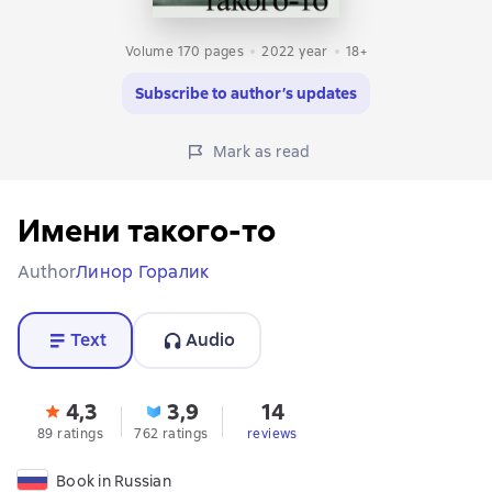
Volume 170 pages
2022
year
18+
Subscribe to author’s updates
Mark as read
Имени такого-то
Author
Линор Горалик
Text
Audio
4,3
3,9
14
89 ratings
762 ratings
reviews
Book in Russian