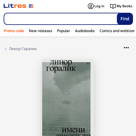
Log in
My Books
Find
Promo code
New releases
Popular
Audiobooks
Comics and webtoon
Линор Горалик