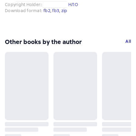
Copyright Holder:
:
НЛО
Download format
:
fb2
, 
fb3
, 
zip
Other books by the author
All