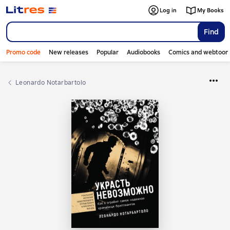
Log in
My Books
Find
Promo code
New releases
Popular
Audiobooks
Comics and webtoon
Leonardo Notarbartolo