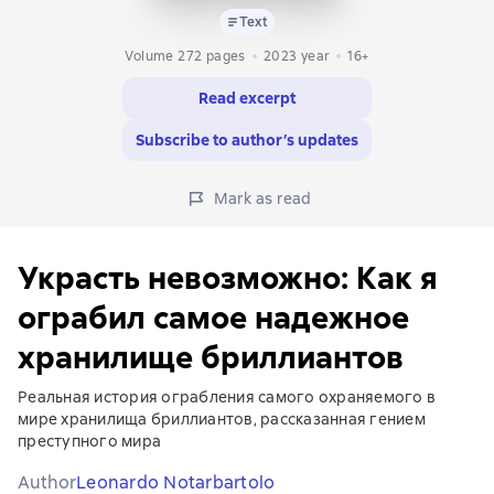
Text
Volume 272 pages
2023
year
16+
Read excerpt
Subscribe to author’s updates
Mark as read
Украсть невозможно: Как я
ограбил самое надежное
хранилище бриллиантов
Реальная история ограбления самого охраняемого в
мире хранилища бриллиантов, рассказанная гением
преступного мира
Author
Leonardo Notarbartolo