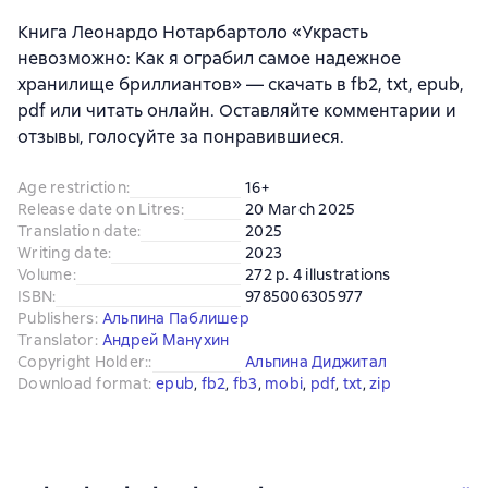
Книга Леонардо Нотарбартоло «Украсть
невозможно: Как я ограбил самое надежное
хранилище бриллиантов» — скачать в fb2, txt, epub,
pdf или читать онлайн. Оставляйте комментарии и
отзывы, голосуйте за понравившиеся.
Age restriction
:
16+
Release date on Litres
:
20 March 2025
Translation date
:
2025
Writing date
:
2023
Volume
:
272 p. 4 illustrations
ISBN
:
9785006305977
Publishers
:
Альпина Паблишер
Translator
:
Андрей Манухин
Copyright Holder:
:
Альпина Диджитал
Download format
:
epub
, 
fb2
, 
fb3
, 
mobi
, 
pdf
, 
txt
, 
zip